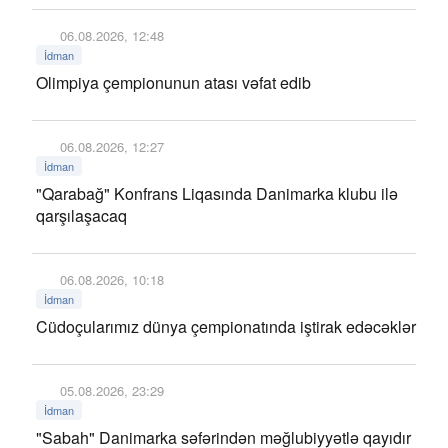
06.08.2026, 12:48
İdman
Olimpiya çempionunun atası vəfat edib
06.08.2026, 12:27
İdman
"Qarabağ" Konfrans Liqasında Danimarka klubu ilə
qarşılaşacaq
06.08.2026, 10:18
İdman
Cüdoçularımız dünya çempionatında iştirak edəcəklər
05.08.2026, 23:29
İdman
"Sabah" Danimarka səfərindən məğlubiyyətlə qayıdır