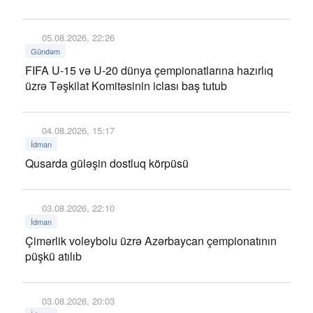
05.08.2026, 22:26
Gündəm
FIFA U-15 və U-20 dünya çempionatlarına hazırlıq
üzrə Təşkilat Komitəsinin iclası baş tutub
04.08.2026, 15:17
İdman
Qusarda güləşin dostluq körpüsü
03.08.2026, 22:10
İdman
Çimərlik voleybolu üzrə Azərbaycan çempionatının
püşkü atılıb
03.08.2026, 20:03