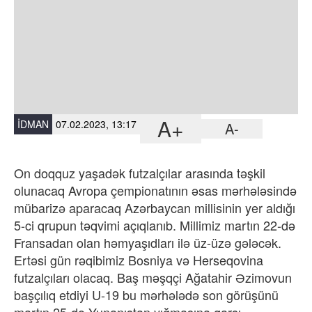
A+
İDMAN
07.02.2023, 13:17
A-
On doqquz yaşadək futzalçılar arasında təşkil
olunacaq Avropa çempionatının əsas mərhələsində
mübarizə aparacaq Azərbaycan millisinin yer aldığı
5-ci qrupun təqvimi açıqlanıb. Millimiz martın 22-də
Fransadan olan həmyaşıdları ilə üz-üzə gələcək.
Ertəsi gün rəqibimiz Bosniya və Herseqovina
futzalçıları olacaq. Baş məşqçi Ağatahir Əzimovun
başçılıq etdiyi U-19 bu mərhələdə son görüşünü