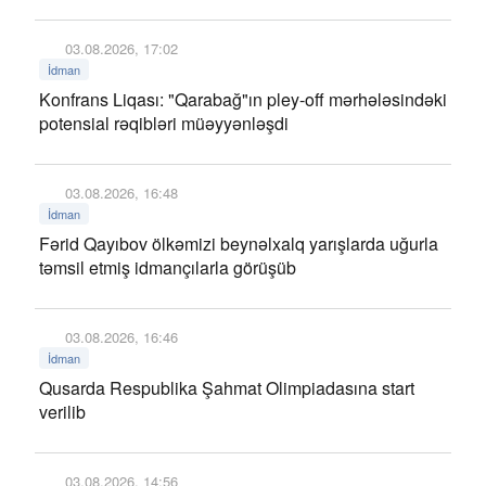
03.08.2026, 17:02
İdman
Konfrans Liqası: "Qarabağ"ın pley-off mərhələsindəki
potensial rəqibləri müəyyənləşdi
03.08.2026, 16:48
İdman
Fərid Qayıbov ölkəmizi beynəlxalq yarışlarda uğurla
təmsil etmiş idmançılarla görüşüb
03.08.2026, 16:46
İdman
Qusarda Respublika Şahmat Olimpiadasına start
verilib
03.08.2026, 14:56