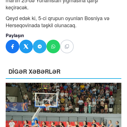
martın 25-də Yunanıstan yığmasına qarşı
keçirəcək.
Qeyd edək ki, 5-ci qrupun oyunları Bosniya və
Herseqovinada təşkil olunacaq.
Paylaşın
DİGƏR XƏBƏRLƏR