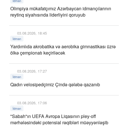
İdman
Olimpiya mükafatçımız Azərbaycan idmançılarının
reytinq siyahısında liderliyini qoruyub
03.08.2026, 18:45
İdman
Yardımlıda akrobatika və aerobika gimnastikası üzrə
ölkə çempionatı keçiriləcək
03.08.2026, 17:27
İdman
Qadın velosipedçimiz Çində qələbə qazanıb
03.08.2026, 17:06
İdman
"Sabah"ın UEFA Avropa Liqasının pley-off
mərhələsindəki potensial rəqibləri müəyyənləşib