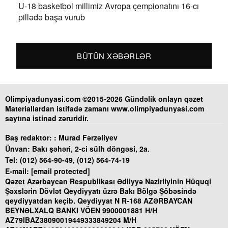
U-18 basketbol millimiz Avropa çempionatını 16-cı
pillədə başa vurub
BÜTÜN XƏBƏRLƏR
Olimpiyadunyasi.com ©2015-2026 Gündəlik onlayn qəzet
Materiallardan istifadə zamanı www.olimpiyadunyasi.com
saytına istinad zəruridir.
Baş redaktor: :
Murad Fərzəliyev
Ünvan:
Bakı şəhəri, 2-ci sülh döngəsi, 2a.
Tel:
(012) 564-90-49, (012) 564-74-19
E-mail:
[email protected]
Qəzet Azərbaycan Respublikası Ədliyyə Nazirliyinin Hüquqi
Şəxslərin Dövlət Qeydiyyatı üzrə Bakı Bölgə Şöbəsində
qeydiyyatdan keçib. Qeydiyyat N R-168 AZƏRBAYCAN
BEYNƏLXALQ BANKI VÖEN 9900001881 H/H
AZ79IBAZ38090019449333849204 M/H