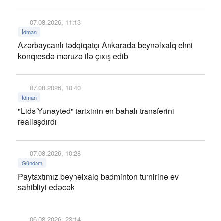
07.08.2026, 11:13
İdman
Azərbaycanlı tədqiqatçı Ankarada beynəlxalq elmi
konqresdə məruzə ilə çıxış edib
07.08.2026, 10:40
İdman
"Lids Yunayted" tarixinin ən bahalı transferini
reallaşdırdı
07.08.2026, 10:28
Gündəm
Paytaxtımız beynəlxalq badminton turnirinə ev
sahibliyi edəcək
06.08.2026, 23:14