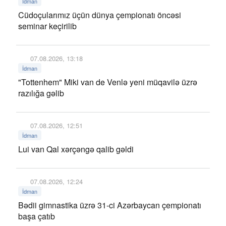
İdman
Cüdoçularımız üçün dünya çempionatı öncəsi
seminar keçirilib
07.08.2026, 13:18
İdman
"Tottenhem" Miki van de Venlə yeni müqavilə üzrə
razılığa gəlib
07.08.2026, 12:51
İdman
Lui van Qal xərçəngə qalib gəldi
07.08.2026, 12:24
İdman
Bədii gimnastika üzrə 31-ci Azərbaycan çempionatı
başa çatıb