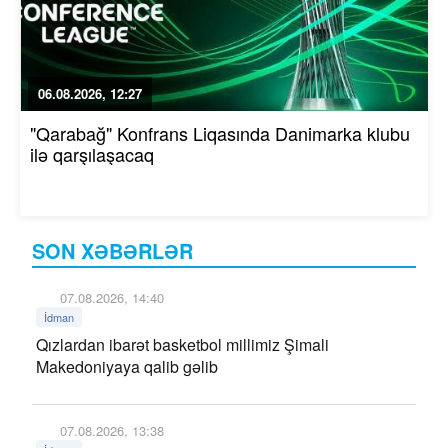
06.08.2026, 12:27
"Qarabağ" Konfrans Liqasında Danimarka klubu
ilə qarşılaşacaq
SON XƏBƏRLƏR
07.08.2026, 14:40
İdman
Qızlardan ibarət basketbol millimiz Şimali
Makedoniyaya qalib gəlib
07.08.2026, 13:38