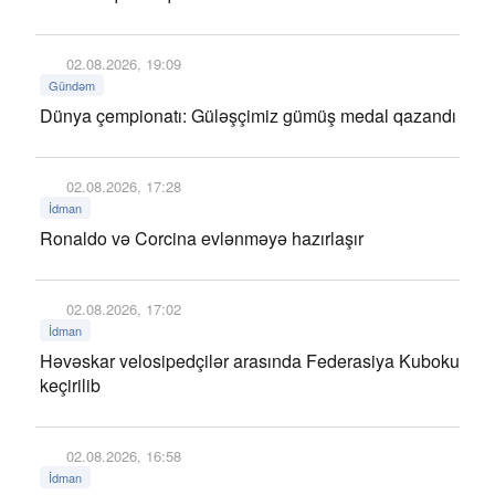
02.08.2026, 19:09
Gündəm
Dünya çempionatı: Güləşçimiz gümüş medal qazandı
02.08.2026, 17:28
İdman
Ronaldo və Corcina evlənməyə hazırlaşır
02.08.2026, 17:02
İdman
Həvəskar velosipedçilər arasında Federasiya Kuboku
keçirilib
02.08.2026, 16:58
İdman