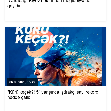
"Qarabağ" Kiyev səfərindən məğlubiyyətlə
qayıdır
06.08.2026, 15:42
"Kürü keçək?! 5" yarışında iştirakçı sayı rekord
həddə çatıb