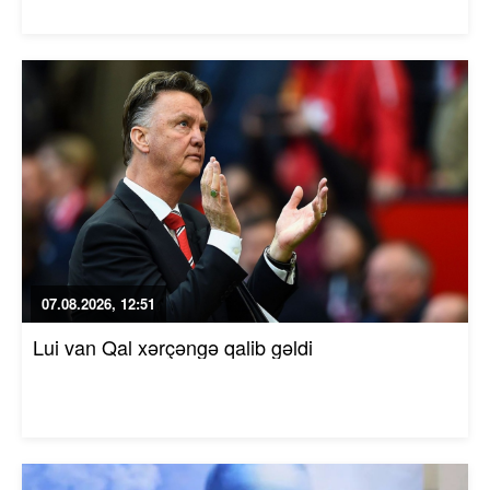
07.08.2026, 12:51
Lui van Qal xərçəngə qalib gəldi