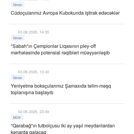
İdman
Cüdoçularımız Avropa Kubokunda iştirak edəcəklər
03.08.2026, 14:35
İdman
"Sabah"ın Çempionlar Liqasının pley-off
mərhələsində potensial rəqibləri müəyyənləşib
03.08.2026, 13:40
İdman
Yeniyetmə boksçularımız Şamaxıda təlim-məşq
toplanışına başlayıb
02.08.2026, 23:49
MOK
"Qarabağ"ın futbolçusu iki ay yaşıl meydanlardan
kənarda qalacaq