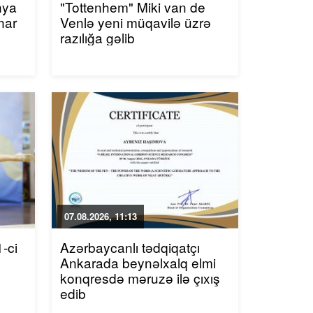
nya
"Tottenhem" Miki van de
nar
Venlə yeni müqavilə üzrə
razılığa gəlib
07.08.2026, 11:13
-ci
Azərbaycanlı tədqiqatçı
Ankarada beynəlxalq elmi
konqresdə məruzə ilə çıxış
edib