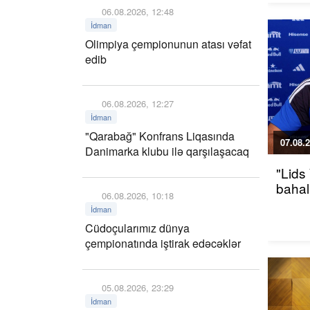
06.08.2026, 12:48
İdman
Olimpiya çempionunun atası vəfat
edib
06.08.2026, 12:27
İdman
"Qarabağ" Konfrans Liqasında
07.08.2
Danimarka klubu ilə qarşılaşacaq
"Lids
bahalı
06.08.2026, 10:18
İdman
Cüdoçularımız dünya
çempionatında iştirak edəcəklər
05.08.2026, 23:29
İdman