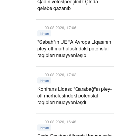
Qadın velosipedçimiz Çində
qələbə qazanıb
03.08.2026, 17:06
İdman
"Sabah"ın UEFA Avropa Liqasının
pley-off mərhələsindəki potensial
rəqibləri müəyyənləşib
03.08.2026, 17:02
İdman
Konfrans Liqası: "Qarabağ"ın pley-
off mərhələsindəki potensial
rəqibləri müəyyənləşdi
03.08.2026, 16:48
İdman
Fərid Qayıbov ölkəmizi beynəlxalq