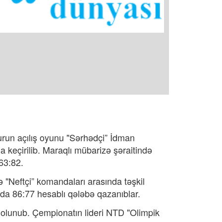
Turun açılış oyunu "Sərhədçi” İdman
keçirilib. Maraqlı mübarizə şəraitində
63:82.
"Neftçi” komandaları arasında təşkil
da 86:77 hesablı qələbə qazanıblar.
olunub. Çempionatın lideri NTD "Olimpik