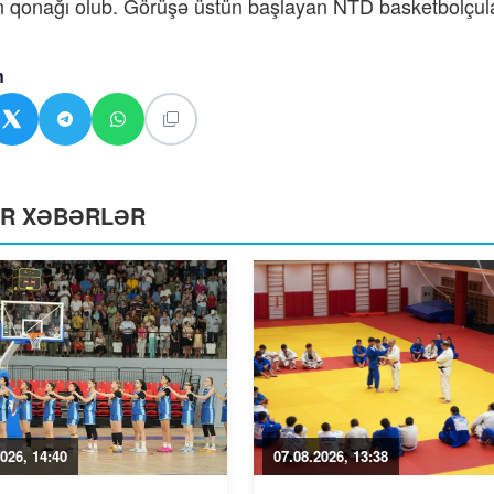
n qonağı olub. Görüşə üstün başlayan NTD basketbolçular
n
ƏR XƏBƏRLƏR
026, 14:40
07.08.2026, 13:38