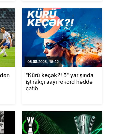
06.08.2026, 15:42
ndən
"Kürü keçək?! 5" yarışında
iştirakçı sayı rekord həddə
çatıb