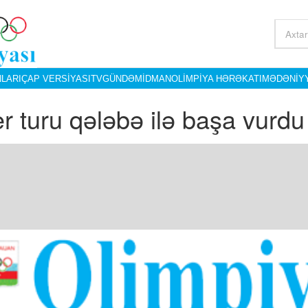
LARI
ÇAP VERSIYASI
TV
GÜNDƏM
İDMAN
OLIMPIYA HƏRƏKATI
MƏDƏNIY
er turu qələbə ilə başa vurdu