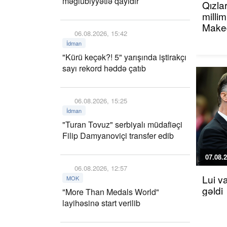
məğlubiyyətlə qayıdır
Qızla
millim
Maked
06.08.2026, 15:42
İdman
"Kürü keçək?! 5" yarışında iştirakçı
sayı rekord həddə çatıb
06.08.2026, 15:25
İdman
"Turan Tovuz" serbiyalı müdafiəçi
Filip Damyanoviçi transfer edib
07.08.2
06.08.2026, 12:57
Lui v
MOK
gəldi
"More Than Medals World"
layihəsinə start verilib