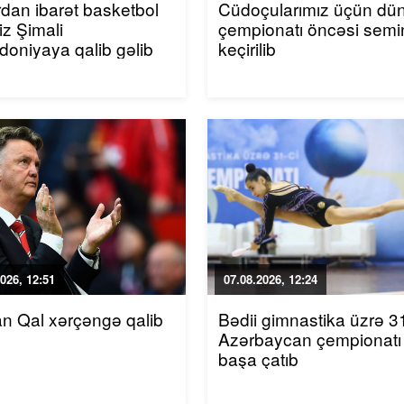
rdan ibarət basketbol
Cüdoçularımız üçün dü
iz Şimali
çempionatı öncəsi semi
oniyaya qalib gəlib
keçirilib
026, 12:51
07.08.2026, 12:24
an Qal xərçəngə qalib
Bədii gimnastika üzrə 31
Azərbaycan çempionatı
başa çatıb