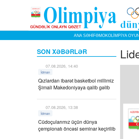
ANA SƏHIFƏ
MOK
OLIMPIYA OYUN
Lid
SON XƏBƏRLƏR
07.08.2026, 14:40
İdman
Qızlardan ibarət basketbol millimiz
Şimali Makedoniyaya qalib gəlib
07.08.2026, 13:38
İdman
Cüdoçularımız üçün dünya
çempionatı öncəsi seminar keçirilib