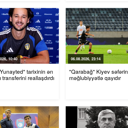
026, 10:40
06.08.2026, 23:14
 Yunayted" tarixinin ən
"Qarabağ" Kiyev səfəri
 transferini reallaşdırdı
məğlubiyyətlə qayıdır