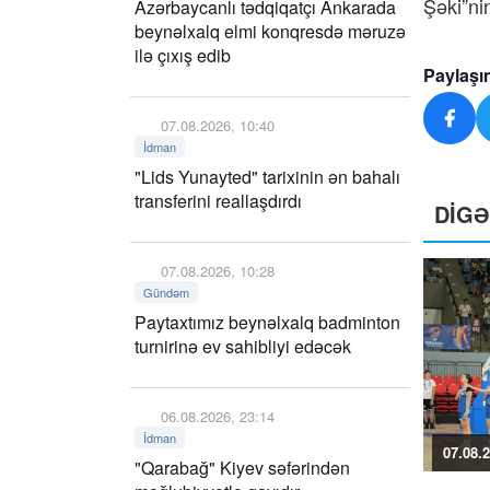
Şəki”ni
Azərbaycanlı tədqiqatçı Ankarada
beynəlxalq elmi konqresdə məruzə
ilə çıxış edib
Paylaşı
07.08.2026, 10:40
İdman
"Lids Yunayted" tarixinin ən bahalı
transferini reallaşdırdı
DİG
07.08.2026, 10:28
Gündəm
Paytaxtımız beynəlxalq badminton
turnirinə ev sahibliyi edəcək
06.08.2026, 23:14
İdman
07.08.2
"Qarabağ" Kiyev səfərindən