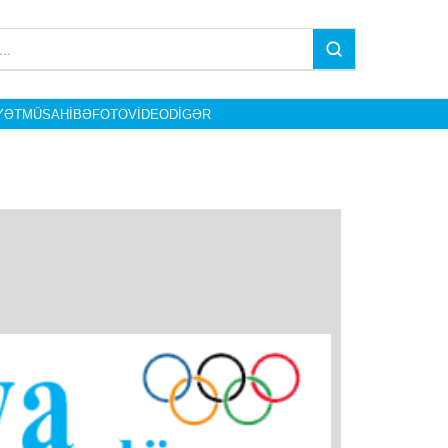
YƏT
MÜSAHIBƏ
FOTO
VIDEO
DIGƏR