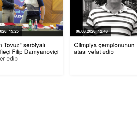
026, 15:25
06.08.2026, 12:48
n Tovuz" serbiyalı
Olimpiya çempionunun
iəçi Filip Damyanoviçi
atası vəfat edib
fer edib