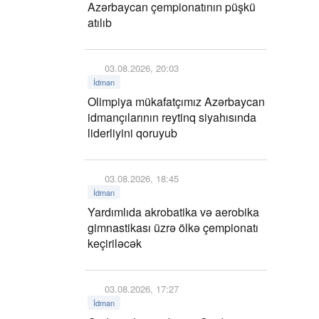
Azərbaycan çempionatının püşkü
atılıb
03.08.2026, 20:03
İdman
Olimpiya mükafatçımız Azərbaycan
idmançılarının reytinq siyahısında
liderliyini qoruyub
03.08.2026, 18:45
İdman
Yardımlıda akrobatika və aerobika
gimnastikası üzrə ölkə çempionatı
keçiriləcək
03.08.2026, 17:27
İdman