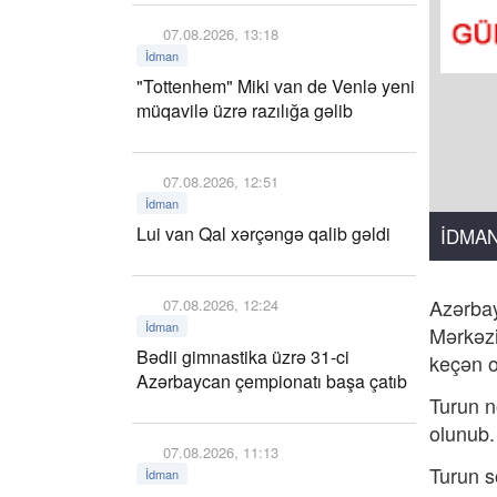
07.08.2026, 13:18
İdman
"Tottenhem" Miki van de Venlə yeni
müqavilə üzrə razılığa gəlib
07.08.2026, 12:51
İdman
Lui van Qal xərçəngə qalib gəldi
İDMA
Azərbay
07.08.2026, 12:24
İdman
Mərkəzi
Bədii gimnastika üzrə 31-ci
keçən o
Azərbaycan çempionatı başa çatıb
Turun n
olunub.
07.08.2026, 11:13
Turun s
İdman