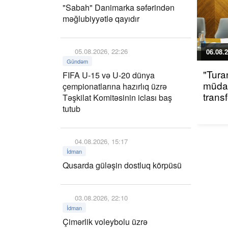
"Sabah" Danimarka səfərindən
məğlubiyyətlə qayıdır
05.08.2026, 22:26
06.08.2
Gündəm
"Tura
FIFA U-15 və U-20 dünya
müdaf
çempionatlarına hazırlıq üzrə
trans
Təşkilat Komitəsinin iclası baş
tutub
04.08.2026, 15:17
İdman
Qusarda güləşin dostluq körpüsü
03.08.2026, 22:10
İdman
Çimərlik voleybolu üzrə