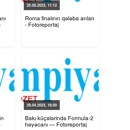
25.05.2023, 11:12
anı
Roma finalının qələbə anları
-
- Fotoreportaj
29.04.2023, 16:00
in
Bakı küçələrində Formula-2
-
həyəcanı — Fotoreportaj