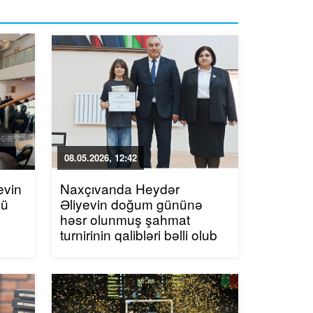
08.05.2026, 12:42
evin
Naxçıvanda Heydər
cü
Əliyevin doğum gününə
həsr olunmuş şahmat
turnirinin qalibləri bəlli olub