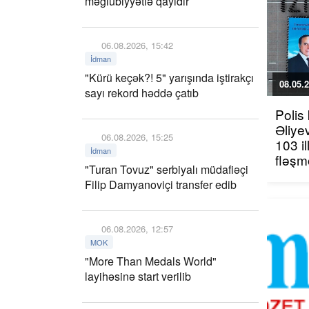
məğlubiyyətlə qayıdır
06.08.2026, 15:42
İdman
"Kürü keçək?! 5" yarışında iştirakçı
08.05.2
sayı rekord həddə çatıb
Polis
Əliye
06.08.2026, 15:25
103 i
İdman
fləşm
"Turan Tovuz" serbiyalı müdafiəçi
Filip Damyanoviçi transfer edib
06.08.2026, 12:57
MOK
"More Than Medals World"
layihəsinə start verilib