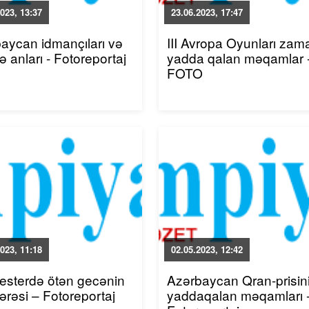
023, 13:37
23.06.2023, 17:47
aycan idmançıları və
III Avropa Oyunları zam
ə anları - Fotoreportaj
yadda qalan məqamlar 
FOTO
023, 11:18
02.05.2023, 12:42
sterdə ötən gecənin
Azərbaycan Qran-prisin
rəsi – Fotoreportaj
yaddaqalan məqamları 