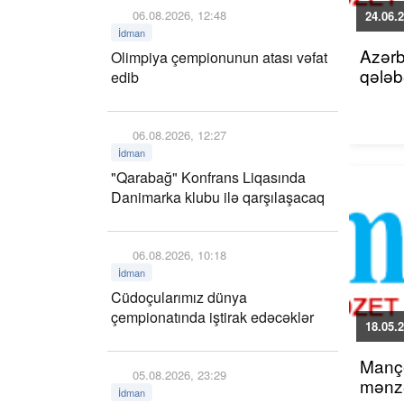
06.08.2026, 12:48
24.06.2
İdman
Azərb
Olimpiya çempionunun atası vəfat
qələb
edib
06.08.2026, 12:27
İdman
"Qarabağ" Konfrans Liqasında
Danimarka klubu ilə qarşılaşacaq
06.08.2026, 10:18
İdman
Cüdoçularımız dünya
çempionatında iştirak edəcəklər
18.05.2
Mançe
05.08.2026, 23:29
mənzə
İdman