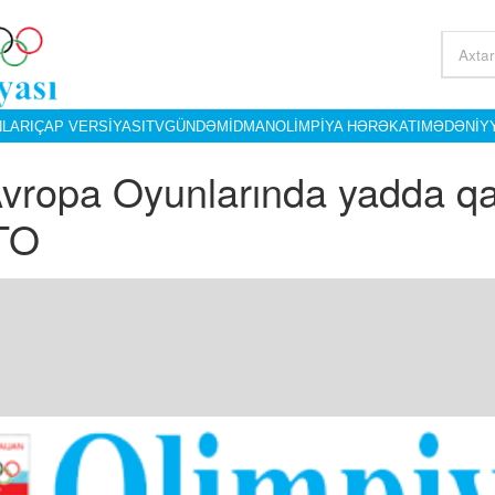
LARI
ÇAP VERSIYASI
TV
GÜNDƏM
İDMAN
OLIMPIYA HƏRƏKATI
MƏDƏNIY
 Avropa Oyunlarında yadda q
TO