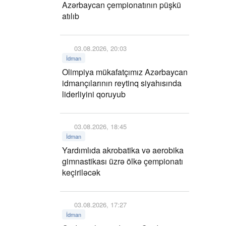
Azərbaycan çempionatının püşkü
atılıb
03.08.2026, 20:03
İdman
Olimpiya mükafatçımız Azərbaycan
idmançılarının reytinq siyahısında
liderliyini qoruyub
03.08.2026, 18:45
İdman
Yardımlıda akrobatika və aerobika
gimnastikası üzrə ölkə çempionatı
keçiriləcək
03.08.2026, 17:27
İdman