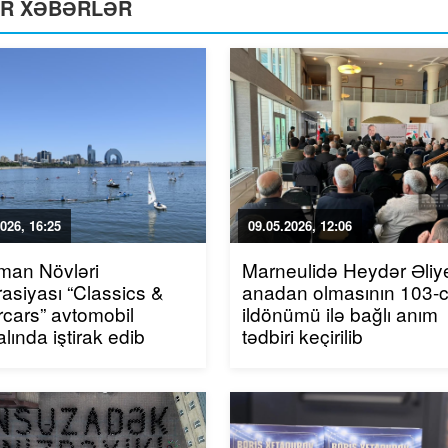
ƏR XƏBƏRLƏR
026, 16:25
09.05.2026, 12:06
man Növləri
Marneulidə Heydər Əliy
asiyası “Classics &
anadan olmasının 103-
cars” avtomobil
ildönümü ilə bağlı anım
alında iştirak edib
tədbiri keçirilib