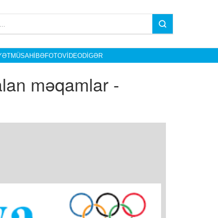
YƏT
MÜSAHIBƏ
FOTO
VIDEO
DIGƏR
alan məqamlar -