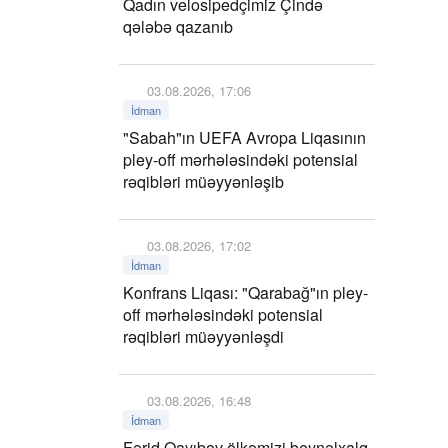
Qadın velosipedçimiz Çində
qələbə qazanıb
03.08.2026, 17:06
İdman
"Sabah"ın UEFA Avropa Liqasının
pley-off mərhələsindəki potensial
rəqibləri müəyyənləşib
03.08.2026, 17:02
İdman
Konfrans Liqası: "Qarabağ"ın pley-
off mərhələsindəki potensial
rəqibləri müəyyənləşdi
03.08.2026, 16:48
İdman
Fərid Qayıbov ölkəmizi beynəlxalq