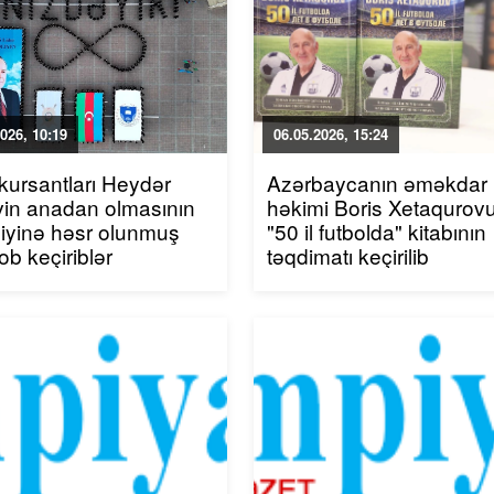
026, 10:19
06.05.2026, 15:24
 kursantları Heydər
Azərbaycanın əməkdar
vin anadan olmasının
həkimi Boris Xetaqurov
lliyinə həsr olunmuş
"50 il futbolda" kitabının
ob keçiriblər
təqdimatı keçirilib