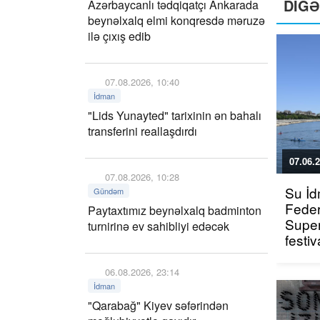
DİG
Azərbaycanlı tədqiqatçı Ankarada
beynəlxalq elmi konqresdə məruzə
ilə çıxış edib
07.08.2026, 10:40
İdman
"Lids Yunayted" tarixinin ən bahalı
transferini reallaşdırdı
07.06.2
07.08.2026, 10:28
Su İd
Gündəm
Feder
Paytaxtımız beynəlxalq badminton
Super
turnirinə ev sahibliyi edəcək
festiv
06.08.2026, 23:14
İdman
"Qarabağ" Kiyev səfərindən