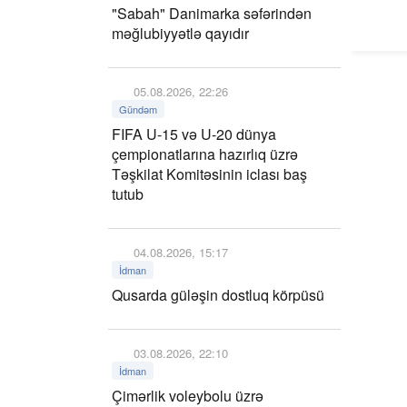
"Sabah" Danimarka səfərindən
məğlubiyyətlə qayıdır
05.08.2026, 22:26
Gündəm
FIFA U-15 və U-20 dünya
çempionatlarına hazırlıq üzrə
Təşkilat Komitəsinin iclası baş
tutub
04.08.2026, 15:17
İdman
Qusarda güləşin dostluq körpüsü
03.08.2026, 22:10
İdman
Çimərlik voleybolu üzrə