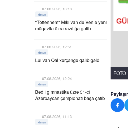
07.08.2026, 13:18
İdman
"Tottenhem" Miki van de Venlə yeni
müqavilə üzrə razılığa gəlib
07.08.2026, 12:51
İdman
Lui van Qal xərçəngə qalib gəldi
FOTO
07.08.2026, 12:24
İdman
Bədii gimnastika üzrə 31-ci
Paylaşı
Azərbaycan çempionatı başa çatıb
07.08.2026, 11:13
İdman