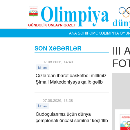
ANA SƏHIFƏ
MOK
OLIMPIYA OYUN
III
SON XƏBƏRLƏR
FO
07.08.2026, 14:40
İdman
Qızlardan ibarət basketbol millimiz
Şimali Makedoniyaya qalib gəlib
07.08.2026, 13:38
İdman
Cüdoçularımız üçün dünya
çempionatı öncəsi seminar keçirilib