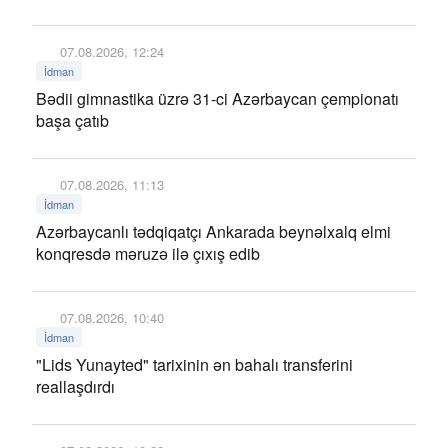
07.08.2026, 12:24
İdman
Bədii gimnastika üzrə 31-ci Azərbaycan çempionatı
başa çatıb
07.08.2026, 11:13
İdman
Azərbaycanlı tədqiqatçı Ankarada beynəlxalq elmi
konqresdə məruzə ilə çıxış edib
07.08.2026, 10:40
İdman
"Lids Yunayted" tarixinin ən bahalı transferini
reallaşdırdı