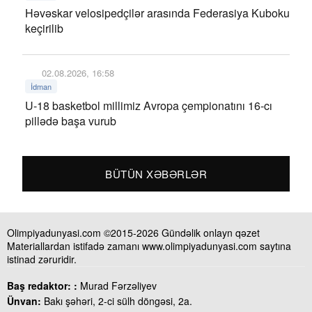
Həvəskar velosipedçilər arasında Federasiya Kuboku
keçirilib
02.08.2026, 16:58
İdman
U-18 basketbol millimiz Avropa çempionatını 16-cı
pillədə başa vurub
BÜTÜN XƏBƏRLƏR
Olimpiyadunyasi.com ©2015-2026 Gündəlik onlayn qəzet
Materiallardan istifadə zamanı www.olimpiyadunyasi.com saytına
istinad zəruridir.
Baş redaktor: :
Murad Fərzəliyev
Ünvan:
Bakı şəhəri, 2-ci sülh döngəsi, 2a.