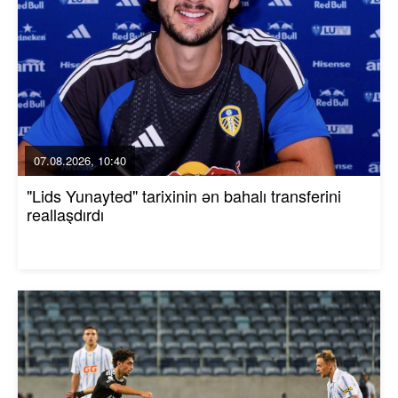
07.08.2026, 10:40
"Lids Yunayted" tarixinin ən bahalı transferini
reallaşdırdı