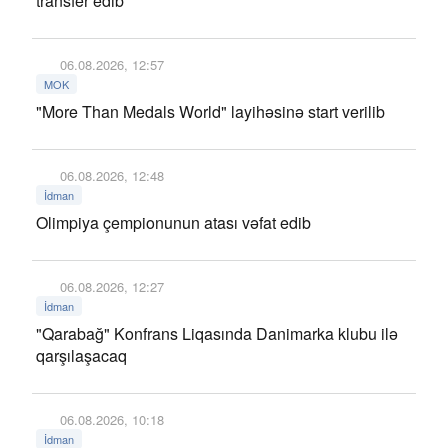
transfer edib
06.08.2026, 12:57
MOK
"More Than Medals World" layihəsinə start verilib
06.08.2026, 12:48
İdman
Olimpiya çempionunun atası vəfat edib
06.08.2026, 12:27
İdman
"Qarabağ" Konfrans Liqasında Danimarka klubu ilə
qarşılaşacaq
06.08.2026, 10:18
İdman