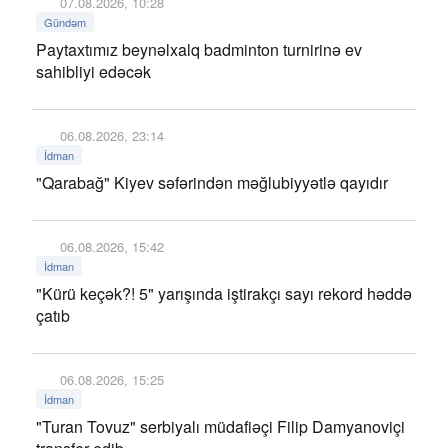
07.08.2026, 10:28
Gündəm
Paytaxtımız beynəlxalq badminton turnirinə ev
sahibliyi edəcək
06.08.2026, 23:14
İdman
"Qarabağ" Kiyev səfərindən məğlubiyyətlə qayıdır
06.08.2026, 15:42
İdman
"Kürü keçək?! 5" yarışında iştirakçı sayı rekord həddə
çatıb
06.08.2026, 15:25
İdman
"Turan Tovuz" serbiyalı müdafiəçi Filip Damyanoviçi