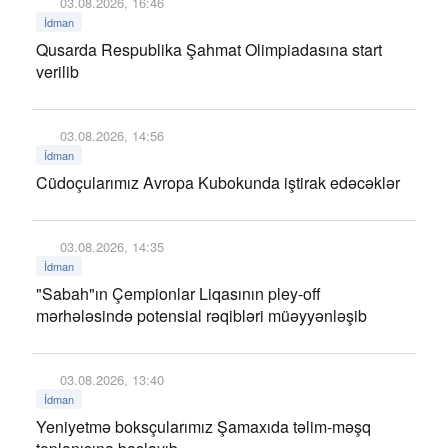
03.08.2026, 16:46
İdman
Qusarda Respublika Şahmat Olimpiadasına start
verilib
03.08.2026, 14:56
İdman
Cüdoçularımız Avropa Kubokunda iştirak edəcəklər
03.08.2026, 14:35
İdman
"Sabah"ın Çempionlar Liqasının pley-off
mərhələsində potensial rəqibləri müəyyənləşib
03.08.2026, 13:40
İdman
Yeniyetmə boksçularımız Şamaxıda təlim-məşq