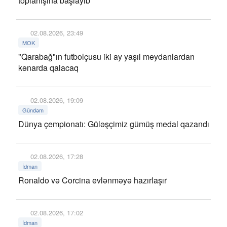
toplanışına başlayıb
02.08.2026, 23:49
MOK
"Qarabağ"ın futbolçusu iki ay yaşıl meydanlardan
kənarda qalacaq
02.08.2026, 19:09
Gündəm
Dünya çempionatı: Güləşçimiz gümüş medal qazandı
02.08.2026, 17:28
İdman
Ronaldo və Corcina evlənməyə hazırlaşır
02.08.2026, 17:02
İdman