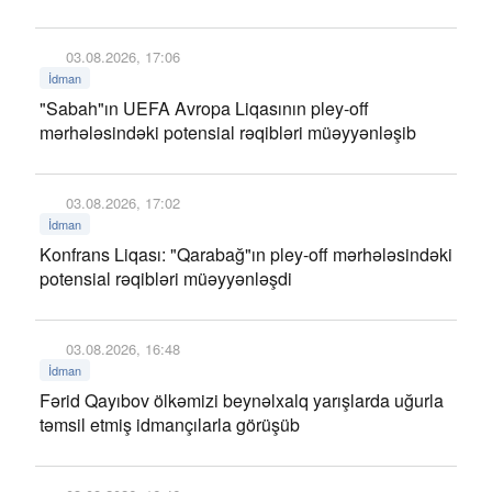
03.08.2026, 17:06
İdman
"Sabah"ın UEFA Avropa Liqasının pley-off
mərhələsindəki potensial rəqibləri müəyyənləşib
03.08.2026, 17:02
İdman
Konfrans Liqası: "Qarabağ"ın pley-off mərhələsindəki
potensial rəqibləri müəyyənləşdi
03.08.2026, 16:48
İdman
Fərid Qayıbov ölkəmizi beynəlxalq yarışlarda uğurla
təmsil etmiş idmançılarla görüşüb