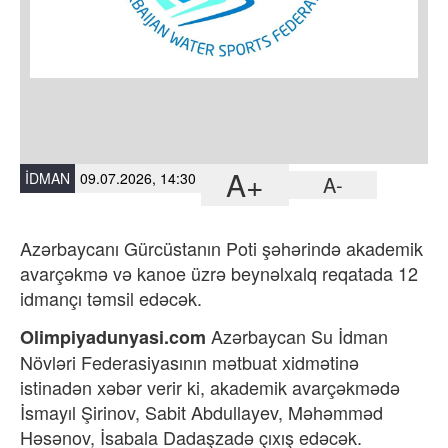
A+
İDMAN
09.07.2026, 14:30
A-
Azərbaycanı Gürcüstanın Poti şəhərində akademik
avarçəkmə və kanoe üzrə beynəlxalq reqatada 12
idmançı təmsil edəcək.
Azərbaycan Su İdman
Olimpiyadunyasi.com
Növləri Federasiyasının mətbuat xidmətinə
istinadən xəbər verir ki, akademik avarçəkmədə
İsmayıl Şirinov, Sabit Abdullayev, Məhəmməd
Həsənov, İsabala Dadaşzadə çıxış edəcək.