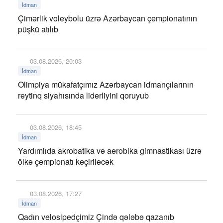
İdman
Çimərlik voleybolu üzrə Azərbaycan çempionatının
püşkü atılıb
03.08.2026, 20:03
İdman
Olimpiya mükafatçımız Azərbaycan idmançılarının
reytinq siyahısında liderliyini qoruyub
03.08.2026, 18:45
İdman
Yardımlıda akrobatika və aerobika gimnastikası üzrə
ölkə çempionatı keçiriləcək
03.08.2026, 17:27
İdman
Qadın velosipedçimiz Çində qələbə qazanıb