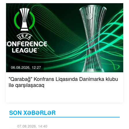
06.08.2026, 12:27
"Qarabağ" Konfrans Liqasında Danimarka klubu
ilə qarşılaşacaq
SON XƏBƏRLƏR
07.08.2026, 14:40