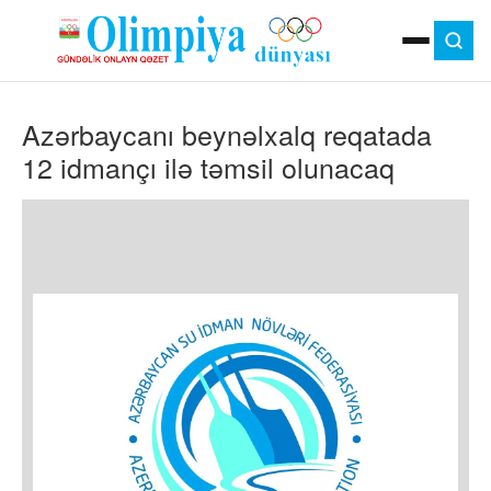
ANA SƏHIFƏ
Azərbaycanı beynəlxalq reqatada
MOK
OLIMPIYA OYUNLARI
12 idmançı ilə təmsil olunacaq
ÇAP VERSIYASI
TV
GÜNDƏM
İDMAN
OLIMPIYA HƏRƏKATI
MƏDƏNIYYƏT
MÜSAHIBƏ
FOTO
VIDEO
DIGƏR