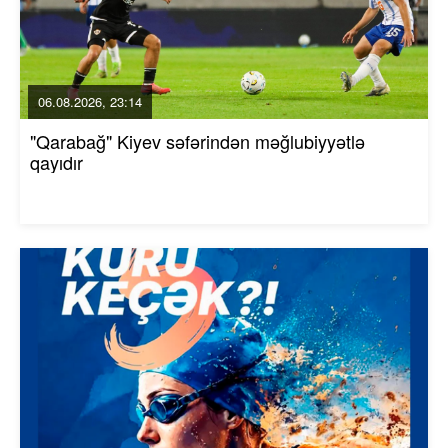
06.08.2026, 23:14
"Qarabağ" Kiyev səfərindən məğlubiyyətlə
qayıdır