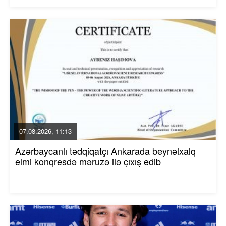
07.08.2026, 11:13
Azərbaycanlı tədqiqatçı Ankarada beynəlxalq
elmi konqresdə məruzə ilə çıxış edib