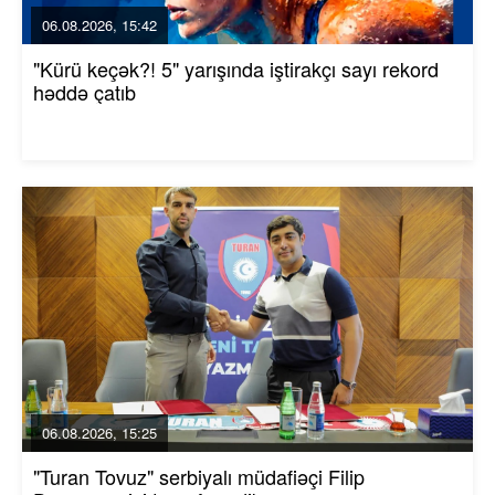
06.08.2026, 15:42
"Kürü keçək?! 5" yarışında iştirakçı sayı rekord
həddə çatıb
06.08.2026, 15:25
"Turan Tovuz" serbiyalı müdafiəçi Filip