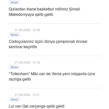
İdman
Qızlardan ibarət basketbol millimiz Şimali
Makedoniyaya qalib gəlib
07.08.2026, 13:38
İdman
Cüdoçularımız üçün dünya çempionatı öncəsi
seminar keçirilib
07.08.2026, 13:18
İdman
"Tottenhem" Miki van de Venlə yeni müqavilə üzrə
razılığa gəlib
07.08.2026, 12:51
İdman
Lui van Qal xərçəngə qalib gəldi