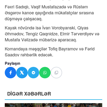
Fəxri Sadıqlı, Vaqif Mustafazadə və Rüstəm
Əsgərov kanoe qayığında mükafatçılar sırasına
düşməyə çalışacaq.
Kayak növündə isə İvan Vorobyanski, Qiyas
Əhmədov, Tengiz Qaqnidze, Elmir Tərverdiyev və
Mustafa Vəlizadə mübarizə aparacaq.
Komandaya məşqçilər Tofiq Bayramov və Fərid
Saadov rəhbərlik edəcək.
Paylaşın
DİGƏR XƏBƏRLƏR