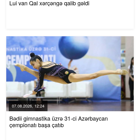
Lui van Qal xərçəngə qalib gəldi
07.08.2026, 12:24
Bədii gimnastika üzrə 31-ci Azərbaycan
çempionatı başa çatıb