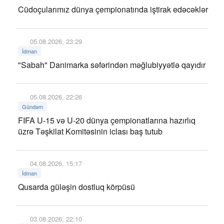
Cüdoçularımız dünya çempionatında iştirak edəcəklər
05.08.2026, 23:29
İdman
"Sabah" Danimarka səfərindən məğlubiyyətlə qayıdır
05.08.2026, 22:26
Gündəm
FIFA U-15 və U-20 dünya çempionatlarına hazırlıq
üzrə Təşkilat Komitəsinin iclası baş tutub
04.08.2026, 15:17
İdman
Qusarda güləşin dostluq körpüsü
03.08.2026, 22:10