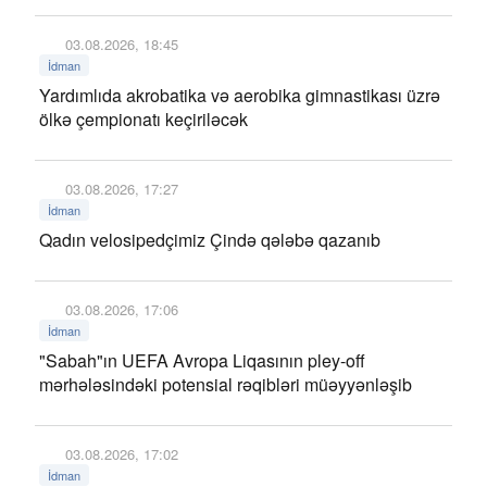
03.08.2026, 18:45
İdman
Yardımlıda akrobatika və aerobika gimnastikası üzrə
ölkə çempionatı keçiriləcək
03.08.2026, 17:27
İdman
Qadın velosipedçimiz Çində qələbə qazanıb
03.08.2026, 17:06
İdman
"Sabah"ın UEFA Avropa Liqasının pley-off
mərhələsindəki potensial rəqibləri müəyyənləşib
03.08.2026, 17:02
İdman