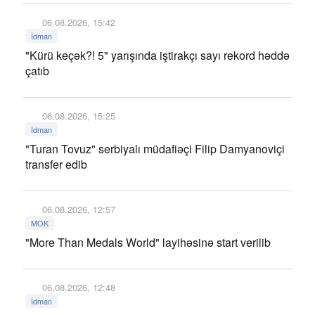
06.08.2026, 15:42
İdman
"Kürü keçək?! 5" yarışında iştirakçı sayı rekord həddə
çatıb
06.08.2026, 15:25
İdman
"Turan Tovuz" serbiyalı müdafiəçi Filip Damyanoviçi
transfer edib
06.08.2026, 12:57
MOK
"More Than Medals World" layihəsinə start verilib
06.08.2026, 12:48
İdman