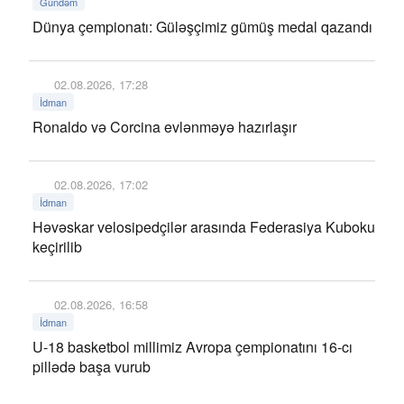
Gündəm
Dünya çempionatı: Güləşçimiz gümüş medal qazandı
02.08.2026, 17:28
İdman
Ronaldo və Corcina evlənməyə hazırlaşır
02.08.2026, 17:02
İdman
Həvəskar velosipedçilər arasında Federasiya Kuboku
keçirilib
02.08.2026, 16:58
İdman
U-18 basketbol millimiz Avropa çempionatını 16-cı
pillədə başa vurub