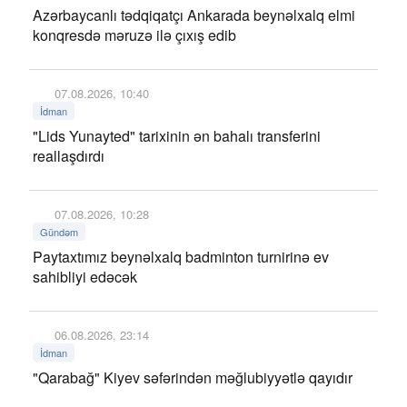
Azərbaycanlı tədqiqatçı Ankarada beynəlxalq elmi
konqresdə məruzə ilə çıxış edib
07.08.2026, 10:40
İdman
"Lids Yunayted" tarixinin ən bahalı transferini
reallaşdırdı
07.08.2026, 10:28
Gündəm
Paytaxtımız beynəlxalq badminton turnirinə ev
sahibliyi edəcək
06.08.2026, 23:14
İdman
"Qarabağ" Kiyev səfərindən məğlubiyyətlə qayıdır