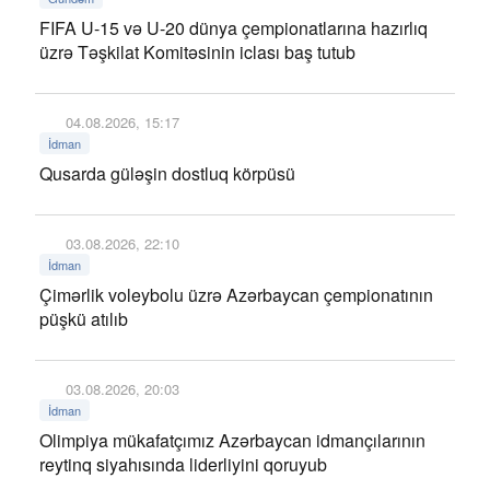
FIFA U-15 və U-20 dünya çempionatlarına hazırlıq
üzrə Təşkilat Komitəsinin iclası baş tutub
04.08.2026, 15:17
İdman
Qusarda güləşin dostluq körpüsü
03.08.2026, 22:10
İdman
Çimərlik voleybolu üzrə Azərbaycan çempionatının
püşkü atılıb
03.08.2026, 20:03
İdman
Olimpiya mükafatçımız Azərbaycan idmançılarının
reytinq siyahısında liderliyini qoruyub