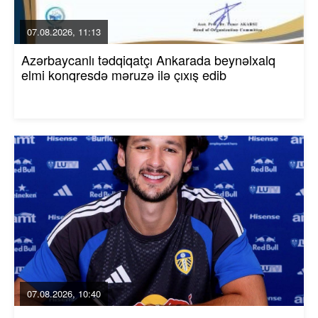
07.08.2026, 11:13
Azərbaycanlı tədqiqatçı Ankarada beynəlxalq
elmi konqresdə məruzə ilə çıxış edib
07.08.2026, 10:40