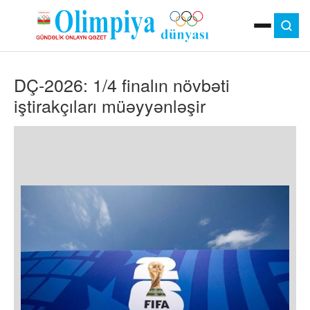
ANA SƏHIFƏ
DÇ-2026: 1/4 finalın növbəti
MOK
OLIMPIYA OYUNLARI
iştirakçıları müəyyənləşir
ÇAP VERSIYASI
TV
GÜNDƏM
İDMAN
OLIMPIYA HƏRƏKATI
MƏDƏNIYYƏT
MÜSAHIBƏ
FOTO
VIDEO
DIGƏR