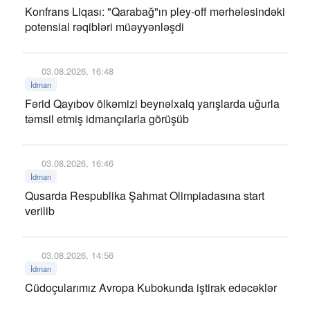
Konfrans Liqası: "Qarabağ"ın pley-off mərhələsindəki
potensial rəqibləri müəyyənləşdi
03.08.2026, 16:48
İdman
Fərid Qayıbov ölkəmizi beynəlxalq yarışlarda uğurla
təmsil etmiş idmançılarla görüşüb
03.08.2026, 16:46
İdman
Qusarda Respublika Şahmat Olimpiadasına start
verilib
03.08.2026, 14:56
İdman
Cüdoçularımız Avropa Kubokunda iştirak edəcəklər