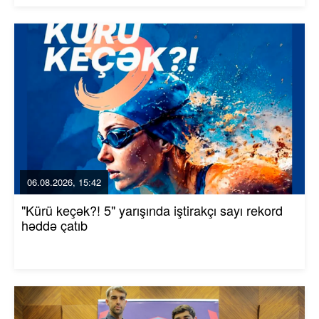
06.08.2026, 15:42
"Kürü keçək?! 5" yarışında iştirakçı sayı rekord
həddə çatıb