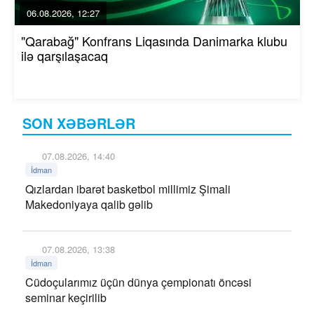
06.08.2026, 12:27
"Qarabağ" Konfrans Liqasında Danimarka klubu
ilə qarşılaşacaq
SON XƏBƏRLƏR
07.08.2026, 14:40
İdman
Qızlardan ibarət basketbol millimiz Şimali
Makedoniyaya qalib gəlib
07.08.2026, 13:38
İdman
Cüdoçularımız üçün dünya çempionatı öncəsi
seminar keçirilib