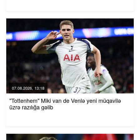
07.08.2026, 13:18
"Tottenhem" Miki van de Venlə yeni müqavilə
üzrə razılığa gəlib