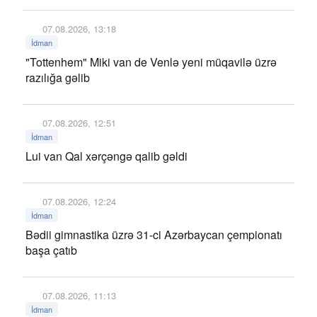
07.08.2026, 13:18
İdman
"Tottenhem" Miki van de Venlə yeni müqavilə üzrə
razılığa gəlib
07.08.2026, 12:51
İdman
Lui van Qal xərçəngə qalib gəldi
07.08.2026, 12:24
İdman
Bədii gimnastika üzrə 31-ci Azərbaycan çempionatı
başa çatıb
07.08.2026, 11:13
İdman