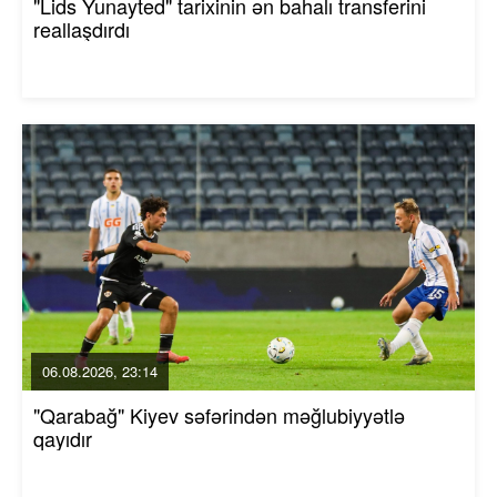
"Lids Yunayted" tarixinin ən bahalı transferini
reallaşdırdı
06.08.2026, 23:14
"Qarabağ" Kiyev səfərindən məğlubiyyətlə
qayıdır