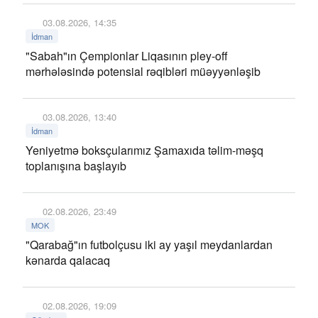
03.08.2026, 14:35
İdman
"Sabah"ın Çempionlar Liqasının pley-off
mərhələsində potensial rəqibləri müəyyənləşib
03.08.2026, 13:40
İdman
Yeniyetmə boksçularımız Şamaxıda təlim-məşq
toplanışına başlayıb
02.08.2026, 23:49
MOK
"Qarabağ"ın futbolçusu iki ay yaşıl meydanlardan
kənarda qalacaq
02.08.2026, 19:09