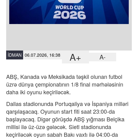
A+
İDMAN
06.07.2026, 16:38
A-
ABŞ, Kanada və Meksikada təşkil olunan futbol
üzrə dünya çempionatının 1/8 final mərhələsinin
daha iki oyunu keçiriləcək.
Dallas stadionunda Portuqaliya və İspaniya milləri
qarşılaşacaq. Oyunun start fiti saat 23:00-da
başlayacaq. Digər görüşdə ABŞ yığması Belçika
millisi ilə üz-üzə gələcək.
Sietl stadionunda
keçiriləcək oyun sabah Bakı vaxtı ilə 04:00-da