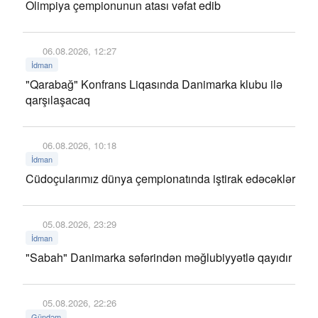
Olimpiya çempionunun atası vəfat edib
06.08.2026, 12:27
İdman
"Qarabağ" Konfrans Liqasında Danimarka klubu ilə
qarşılaşacaq
06.08.2026, 10:18
İdman
Cüdoçularımız dünya çempionatında iştirak edəcəklər
05.08.2026, 23:29
İdman
"Sabah" Danimarka səfərindən məğlubiyyətlə qayıdır
05.08.2026, 22:26
Gündəm