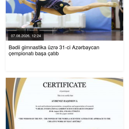
07.08.2026, 12:24
Bədii gimnastika üzrə 31-ci Azərbaycan
çempionatı başa çatıb