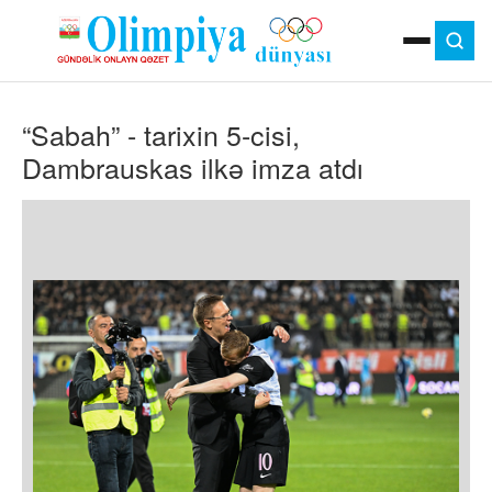
ANA SƏHIFƏ
“Sabah” - tarixin 5-cisi,
MOK
OLIMPIYA OYUNLARI
Dambrauskas ilkə imza atdı
ÇAP VERSIYASI
TV
GÜNDƏM
İDMAN
OLIMPIYA HƏRƏKATI
MƏDƏNIYYƏT
MÜSAHIBƏ
FOTO
VIDEO
DIGƏR