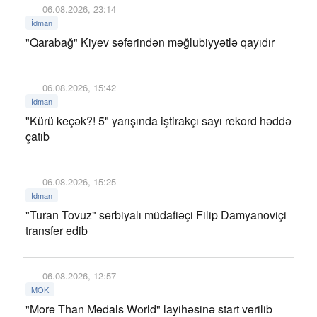
06.08.2026, 23:14
İdman
"Qarabağ" Kiyev səfərindən məğlubiyyətlə qayıdır
06.08.2026, 15:42
İdman
"Kürü keçək?! 5" yarışında iştirakçı sayı rekord həddə
çatıb
06.08.2026, 15:25
İdman
"Turan Tovuz" serbiyalı müdafiəçi Filip Damyanoviçi
transfer edib
06.08.2026, 12:57
MOK
"More Than Medals World" layihəsinə start verilib