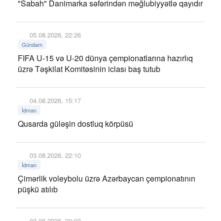
"Sabah" Danimarka səfərindən məğlubiyyətlə qayıdır
05.08.2026, 22:26
Gündəm
FIFA U-15 və U-20 dünya çempionatlarına hazırlıq
üzrə Təşkilat Komitəsinin iclası baş tutub
04.08.2026, 15:17
İdman
Qusarda güləşin dostluq körpüsü
03.08.2026, 22:10
İdman
Çimərlik voleybolu üzrə Azərbaycan çempionatının
püşkü atılıb
03.08.2026, 20:03