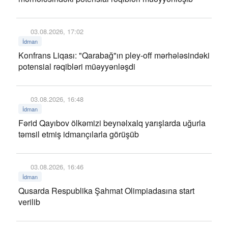
03.08.2026, 17:02
İdman
Konfrans Liqası: "Qarabağ"ın pley-off mərhələsindəki
potensial rəqibləri müəyyənləşdi
03.08.2026, 16:48
İdman
Fərid Qayıbov ölkəmizi beynəlxalq yarışlarda uğurla
təmsil etmiş idmançılarla görüşüb
03.08.2026, 16:46
İdman
Qusarda Respublika Şahmat Olimpiadasına start
verilib