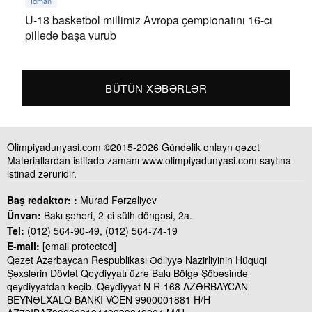
İdman
U-18 basketbol millimiz Avropa çempionatını 16-cı
pillədə başa vurub
BÜTÜN XƏBƏRLƏR
Olimpiyadunyasi.com ©2015-2026 Gündəlik onlayn qəzet
Materiallardan istifadə zamanı www.olimpiyadunyasi.com saytına
istinad zəruridir.
Baş redaktor: :
Murad Fərzəliyev
Ünvan:
Bakı şəhəri, 2-ci sülh döngəsi, 2a.
Tel:
(012) 564-90-49, (012) 564-74-19
E-mail:
[email protected]
Qəzet Azərbaycan Respublikası Ədliyyə Nazirliyinin Hüquqi
Şəxslərin Dövlət Qeydiyyatı üzrə Bakı Bölgə Şöbəsində
qeydiyyatdan keçib. Qeydiyyat N R-168 AZƏRBAYCAN
BEYNƏLXALQ BANKI VÖEN 9900001881 H/H