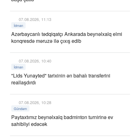
07.08.2026, 11:13
İdman
Azərbaycanlı tədqiqatçı Ankarada beynəlxalq elmi
konqresdə məruzə ilə çıxış edib
07.08.2026, 10:40
İdman
"Lids Yunayted" tarixinin ən bahalı transferini
reallaşdırdı
07.08.2026, 10:28
Gündəm
Paytaxtımız beynəlxalq badminton turnirinə ev
sahibliyi edəcək