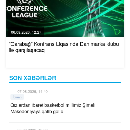
06.08.2026, 12:27
"Qarabağ" Konfrans Liqasında Danimarka klubu
ilə qarşılaşacaq
SON XƏBƏRLƏR
07.08.2026, 14:40
İdman
Qızlardan ibarət basketbol millimiz Şimali
Makedoniyaya qalib gəlib
07.08.2026, 13:38