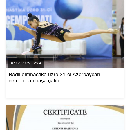
07.08.2026, 12:24
Bədii gimnastika üzrə 31-ci Azərbaycan
çempionatı başa çatıb