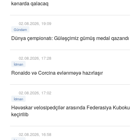
kənarda qalacaq
02.08.2026, 19:09
Gündəm
Dünya çempionatı: Güləşçimiz gümüş medal qazandı
02.08.2026, 17:28
İdman
Ronaldo və Corcina evlənməyə hazırlaşır
02.08.2026, 17:02
İdman
Həvəskar velosipedçilər arasında Federasiya Kuboku
keçirilib
02.08.2026, 16:58