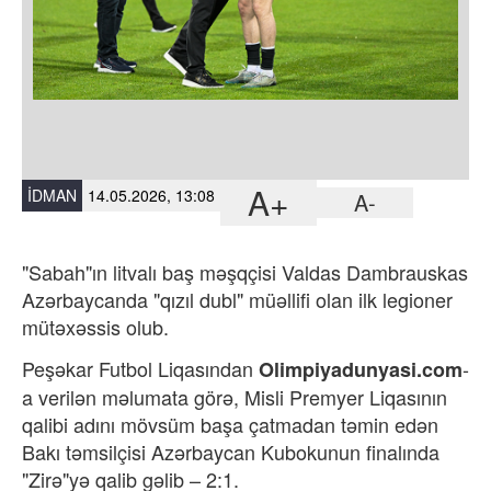
A+
İDMAN
14.05.2026, 13:08
A-
"Sabah"ın litvalı baş məşqçisi Valdas Dambrauskas
Azərbaycanda "qızıl dubl" müəllifi olan ilk legioner
mütəxəssis olub.
Peşəkar Futbol Liqasından
-
Olimpiyadunyasi.com
a verilən məlumata görə,
Misli Premyer Liqasının
qalibi adını mövsüm başa çatmadan təmin edən
Bakı təmsilçisi Azərbaycan Kubokunun finalında
"Zirə"yə qalib gəlib – 2:1.