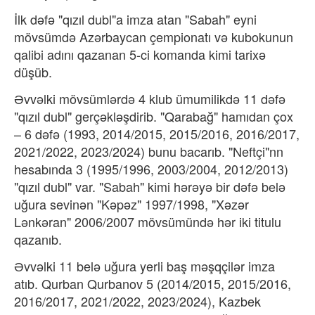
İlk dəfə "qızıl dubl"a imza atan "Sabah" eyni
mövsümdə Azərbaycan çempionatı və kubokunun
qalibi adını qazanan 5-ci komanda kimi tarixə
düşüb.
Əvvəlki mövsümlərdə 4 klub ümumilikdə 11 dəfə
"qızıl dubl" gerçəkləşdirib. "Qarabağ" hamıdan çox
– 6 dəfə (1993, 2014/2015, 2015/2016, 2016/2017,
2021/2022, 2023/2024) bunu bacarıb. "Neftçi"nn
hesabında 3 (1995/1996, 2003/2004, 2012/2013)
"qızıl dubl" var. "Sabah" kimi hərəyə bir dəfə belə
uğura sevinən "Kəpəz" 1997/1998, "Xəzər
Lənkəran" 2006/2007 mövsümündə hər iki titulu
qazanıb.
Əvvəlki 11 belə uğura yerli baş məşqçilər imza
atıb. Qurban Qurbanov 5 (2014/2015, 2015/2016,
2016/2017, 2021/2022, 2023/2024), Kazbek