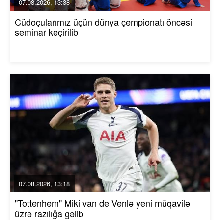
07.08.2026, 13:38
Cüdoçularımız üçün dünya çempionatı öncəsi
seminar keçirilib
07.08.2026, 13:18
"Tottenhem" Miki van de Venlə yeni müqavilə
üzrə razılığa gəlib