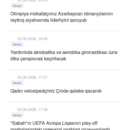
İdman
Olimpiya mükafatçımız Azərbaycan idmançılarının
reytinq siyahısında liderliyini qoruyub
03.08.2026, 18:45
İdman
Yardımlıda akrobatika və aerobika gimnastikası üzrə
ölkə çempionatı keçiriləcək
03.08.2026, 17:27
İdman
Qadın velosipedçimiz Çində qələbə qazanıb
03.08.2026, 17:06
İdman
"Sabah"ın UEFA Avropa Liqasının pley-off
mərhələsindəki potensial rəqibləri müəyyənləşib