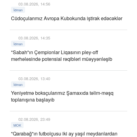
03.08.2026, 14:56
İdman
Cüdoçularımız Avropa Kubokunda iştirak edəcəklər
03.08.2026, 14:35
İdman
"Sabah"ın Çempionlar Liqasının pley-off
mərhələsində potensial rəqibləri müəyyənləşib
03.08.2026, 13:40
İdman
Yeniyetmə boksçularımız Şamaxıda təlim-məşq
toplanışına başlayıb
02.08.2026, 23:49
MOK
"Qarabağ"ın futbolçusu iki ay yaşıl meydanlardan