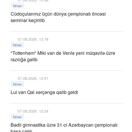
İdman
Cüdoçularımız üçün dünya çempionatı öncəsi
seminar keçirilib
07.08.2026, 13:18
İdman
"Tottenhem" Miki van de Venlə yeni müqavilə üzrə
razılığa gəlib
07.08.2026, 12:51
İdman
Lui van Qal xərçəngə qalib gəldi
07.08.2026, 12:24
İdman
Bədii gimnastika üzrə 31-ci Azərbaycan çempionatı
başa çatıb