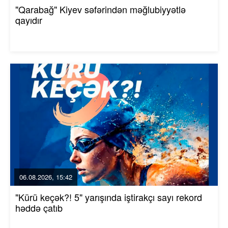
"Qarabağ" Kiyev səfərindən məğlubiyyətlə
qayıdır
06.08.2026, 15:42
"Kürü keçək?! 5" yarışında iştirakçı sayı rekord
həddə çatıb