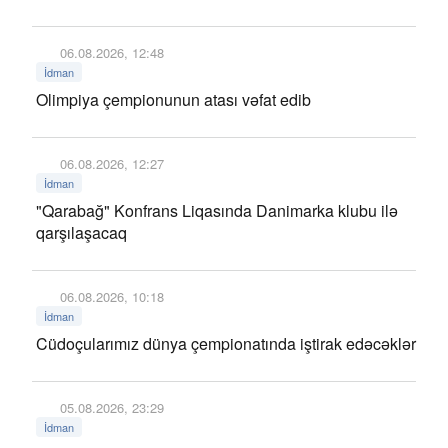
06.08.2026, 12:48
İdman
Olimpiya çempionunun atası vəfat edib
06.08.2026, 12:27
İdman
"Qarabağ" Konfrans Liqasında Danimarka klubu ilə
qarşılaşacaq
06.08.2026, 10:18
İdman
Cüdoçularımız dünya çempionatında iştirak edəcəklər
05.08.2026, 23:29
İdman