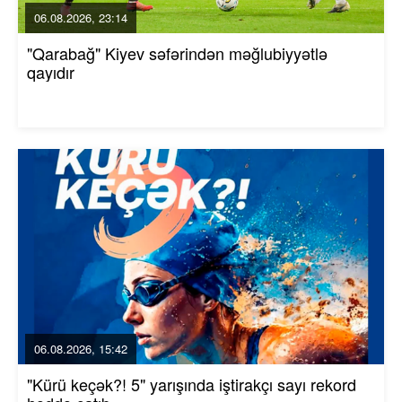
06.08.2026, 23:14
"Qarabağ" Kiyev səfərindən məğlubiyyətlə
qayıdır
06.08.2026, 15:42
"Kürü keçək?! 5" yarışında iştirakçı sayı rekord