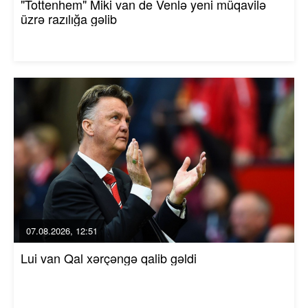
"Tottenhem" Miki van de Venlə yeni müqavilə
üzrə razılığa gəlib
07.08.2026, 12:51
Lui van Qal xərçəngə qalib gəldi