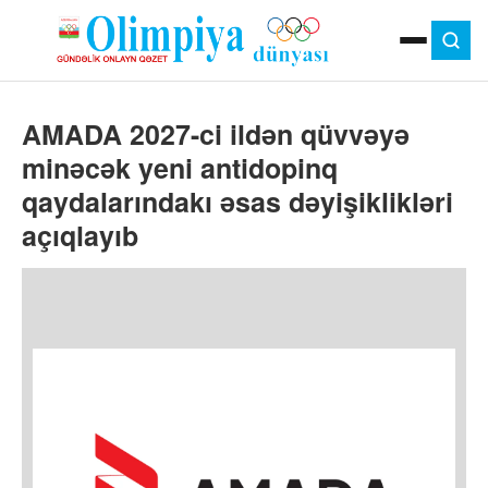
ANA SƏHIFƏ
AMADA 2027-ci ildən qüvvəyə
MOK
OLIMPIYA OYUNLARI
minəcək yeni antidopinq
ÇAP VERSIYASI
qaydalarındakı əsas dəyişiklikləri
TV
GÜNDƏM
açıqlayıb
İDMAN
OLIMPIYA HƏRƏKATI
MƏDƏNIYYƏT
MÜSAHIBƏ
FOTO
VIDEO
DIGƏR