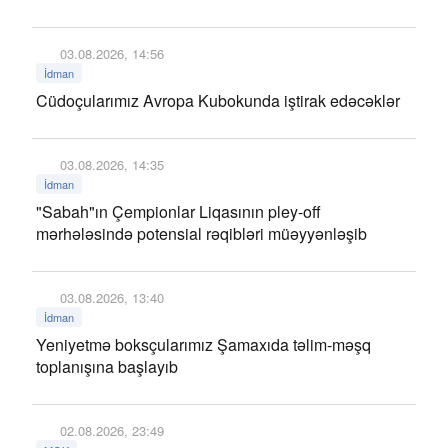
03.08.2026, 14:56
İdman
Cüdoçularımız Avropa Kubokunda iştirak edəcəklər
03.08.2026, 14:35
İdman
"Sabah"ın Çempionlar Liqasının pley-off
mərhələsində potensial rəqibləri müəyyənləşib
03.08.2026, 13:40
İdman
Yeniyetmə boksçularımız Şamaxıda təlim-məşq
toplanışına başlayıb
02.08.2026, 23:49