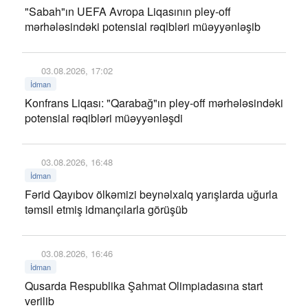
"Sabah"ın UEFA Avropa Liqasının pley-off
mərhələsindəki potensial rəqibləri müəyyənləşib
03.08.2026, 17:02
İdman
Konfrans Liqası: "Qarabağ"ın pley-off mərhələsindəki
potensial rəqibləri müəyyənləşdi
03.08.2026, 16:48
İdman
Fərid Qayıbov ölkəmizi beynəlxalq yarışlarda uğurla
təmsil etmiş idmançılarla görüşüb
03.08.2026, 16:46
İdman
Qusarda Respublika Şahmat Olimpiadasına start
verilib