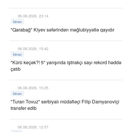
06.08.2026, 23:14
İdman
"Qarabağ" Kiyev səfərindən məğlubiyyətlə qayıdır
06.08.2026, 15:42
İdman
"Kürü keçək?! 5" yarışında iştirakçı sayı rekord həddə
çatıb
06.08.2026, 15:25
İdman
"Turan Tovuz" serbiyalı müdafiəçi Filip Damyanoviçi
transfer edib
06.08.2026, 12:57