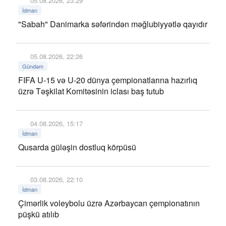
05.08.2026, 23:29
İdman
"Sabah" Danimarka səfərindən məğlubiyyətlə qayıdır
05.08.2026, 22:26
Gündəm
FIFA U-15 və U-20 dünya çempionatlarına hazırlıq
üzrə Təşkilat Komitəsinin iclası baş tutub
04.08.2026, 15:17
İdman
Qusarda güləşin dostluq körpüsü
03.08.2026, 22:10
İdman
Çimərlik voleybolu üzrə Azərbaycan çempionatının
püşkü atılıb