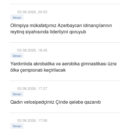
03.08.2026, 20:03
İdman
Olimpiya mükafatçımız Azərbaycan idmançılarının
reytinq siyahısında liderliyini qoruyub
03.08.2026, 18:45
İdman
Yardımlıda akrobatika və aerobika gimnastikası üzrə
ölkə çempionatı keçiriləcək
03.08.2026, 17:27
İdman
Qadın velosipedçimiz Çində qələbə qazanıb
03.08.2026, 17:06
İdman