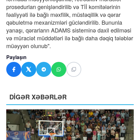
prosedurları genişləndirilib və Tİİ komitələrinin
fəaliyyəti ilə bağlı məxfilik, müstəqillik və qərar
qəbuletmə mexanizmləri gücləndirilib. Bununla
yanaşı, qərarların ADAMS sisteminə daxil edilməsi
və müraciət müddətləri ilə bağlı daha dəqiq tələblər
müəyyən olunub".
Paylaşın
DİGƏR XƏBƏRLƏR