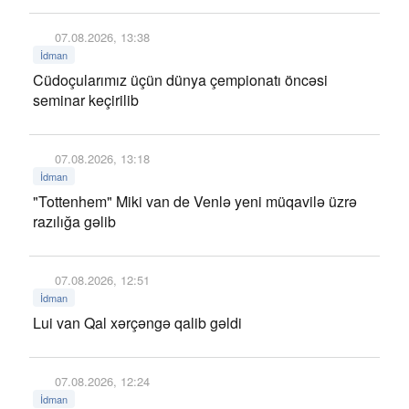
07.08.2026, 13:38
İdman
Cüdoçularımız üçün dünya çempionatı öncəsi
seminar keçirilib
07.08.2026, 13:18
İdman
"Tottenhem" Miki van de Venlə yeni müqavilə üzrə
razılığa gəlib
07.08.2026, 12:51
İdman
Lui van Qal xərçəngə qalib gəldi
07.08.2026, 12:24
İdman