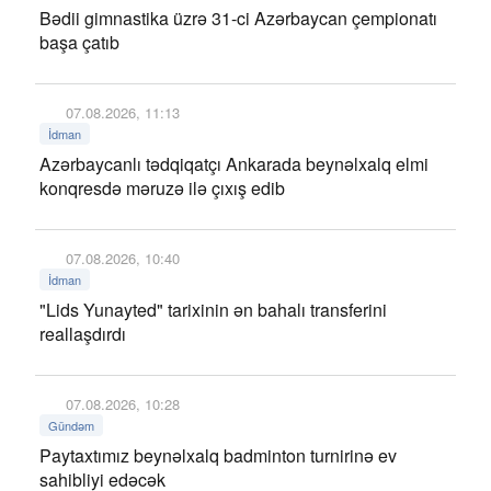
Bədii gimnastika üzrə 31-ci Azərbaycan çempionatı
başa çatıb
07.08.2026, 11:13
İdman
Azərbaycanlı tədqiqatçı Ankarada beynəlxalq elmi
konqresdə məruzə ilə çıxış edib
07.08.2026, 10:40
İdman
"Lids Yunayted" tarixinin ən bahalı transferini
reallaşdırdı
07.08.2026, 10:28
Gündəm
Paytaxtımız beynəlxalq badminton turnirinə ev
sahibliyi edəcək