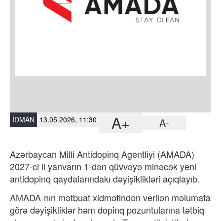
A+
İDMAN
13.05.2026, 11:30
A-
Azərbaycan Milli Antidopinq Agentliyi (AMADA)
2027-ci il yanvarın 1-dən qüvvəyə minəcək yeni
antidopinq qaydalarındakı dəyişiklikləri açıqlayıb.
AMADA-nın mətbuat xidmətindən
verilən məlumata
görə
dəyişikliklər həm dopinq pozuntularına tətbiq