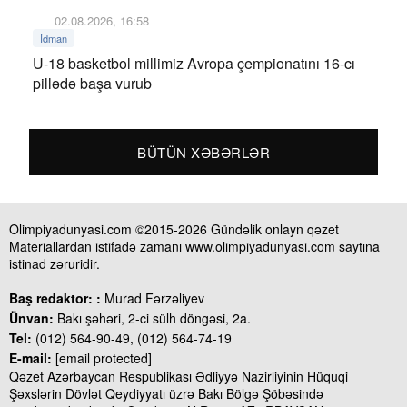
02.08.2026, 16:58
İdman
U-18 basketbol millimiz Avropa çempionatını 16-cı
pillədə başa vurub
BÜTÜN XƏBƏRLƏR
Olimpiyadunyasi.com ©2015-2026 Gündəlik onlayn qəzet
Materiallardan istifadə zamanı www.olimpiyadunyasi.com saytına
istinad zəruridir.
Baş redaktor: :
Murad Fərzəliyev
Ünvan:
Bakı şəhəri, 2-ci sülh döngəsi, 2a.
Tel:
(012) 564-90-49, (012) 564-74-19
E-mail:
[email protected]
Qəzet Azərbaycan Respublikası Ədliyyə Nazirliyinin Hüquqi
Şəxslərin Dövlət Qeydiyyatı üzrə Bakı Bölgə Şöbəsində