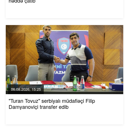
həddə çatıb
06.08.2026, 15:25
"Turan Tovuz" serbiyalı müdafiəçi Filip
Damyanoviçi transfer edib