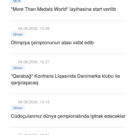
MOK
"More Than Medals World" layihəsinə start verilib
06.08.2026, 12:48
İdman
Olimpiya çempionunun atası vəfat edib
06.08.2026, 12:27
İdman
"Qarabağ" Konfrans Liqasında Danimarka klubu ilə
qarşılaşacaq
06.08.2026, 10:18
İdman
Cüdoçularımız dünya çempionatında iştirak edəcəklər