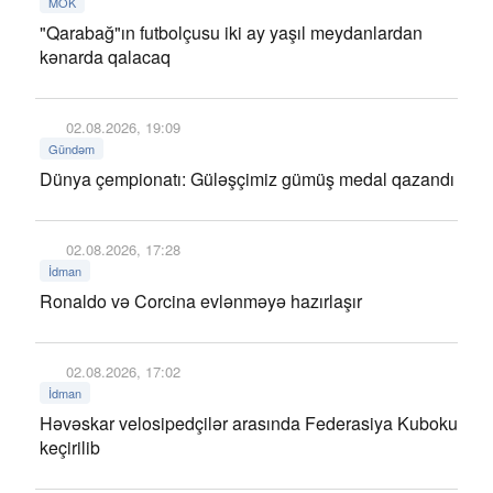
MOK
"Qarabağ"ın futbolçusu iki ay yaşıl meydanlardan
kənarda qalacaq
02.08.2026, 19:09
Gündəm
Dünya çempionatı: Güləşçimiz gümüş medal qazandı
02.08.2026, 17:28
İdman
Ronaldo və Corcina evlənməyə hazırlaşır
02.08.2026, 17:02
İdman
Həvəskar velosipedçilər arasında Federasiya Kuboku
keçirilib