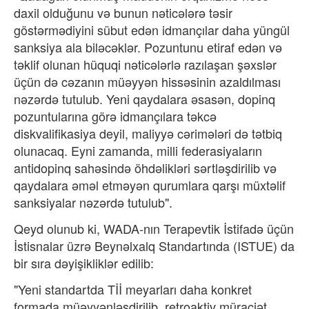
daxil olduğunu və bunun nəticələrə təsir
göstərmədiyini sübut edən idmançılar daha yüngül
sanksiya ala biləcəklər. Pozuntunu etiraf edən və
təklif olunan hüquqi nəticələrlə razılaşan şəxslər
üçün də cəzanın müəyyən hissəsinin azaldılması
nəzərdə tutulub. Yeni qaydalara əsasən, dopinq
pozuntularına görə idmançılara təkcə
diskvalifikasiya deyil, maliyyə cərimələri də tətbiq
olunacaq. Eyni zamanda, milli federasiyaların
antidopinq sahəsində öhdəlikləri sərtləşdirilib və
qaydalara əməl etməyən qurumlara qarşı müxtəlif
sanksiyalar nəzərdə tutulub".
Qeyd olunub ki, WADA-nın Terapevtik İstifadə üçün
İstisnalar üzrə Beynəlxalq Standartında (ISTUE) da
bir sıra dəyişikliklər edilib:
"Yeni standartda Tİİ meyarları daha konkret
formada müəyyənləşdirilib, retroaktiv müraciət