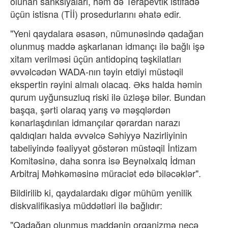
olunan sanksiyaları, həm də Terapevtik istifadə
üçün istisna (Tİİ) prosedurlarını əhatə edir.
"Yeni qaydalara əsasən, nümunəsində qadağan
olunmuş maddə aşkarlanan idmançı ilə bağlı işə
xitam verilməsi üçün antidopinq təşkilatları
əvvəlcədən WADA-nın təyin etdiyi müstəqil
ekspertin rəyini almalı olacaq. Əks halda həmin
qurum uyğunsuzluq riski ilə üzləşə bilər. Bundan
başqa, şərti olaraq yarış və məşqlərdən
kənarlaşdırılan idmançılar qərardan narazı
qaldıqları halda əvvəlcə Səhiyyə Nazirliyinin
tabeliyində fəaliyyət göstərən müstəqil İntizam
Komitəsinə, daha sonra isə Beynəlxalq İdman
Arbitraj Məhkəməsinə müraciət edə biləcəklər".
Bildirilib ki, qaydalardakı digər mühüm yenilik
diskvalifikasiya müddətləri ilə bağlıdır:
"Qadağan olunmuş maddənin orqanizmə necə