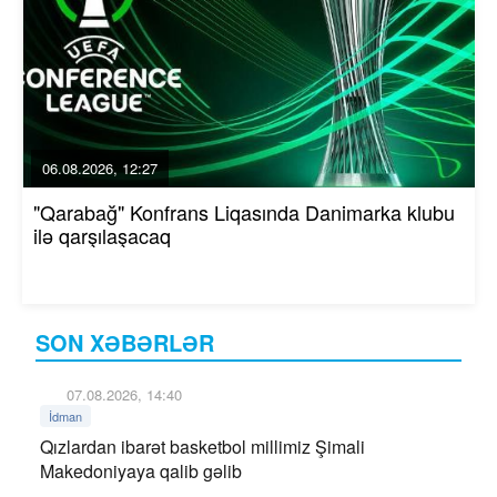
06.08.2026, 12:27
"Qarabağ" Konfrans Liqasında Danimarka klubu
ilə qarşılaşacaq
SON XƏBƏRLƏR
07.08.2026, 14:40
İdman
Qızlardan ibarət basketbol millimiz Şimali
Makedoniyaya qalib gəlib