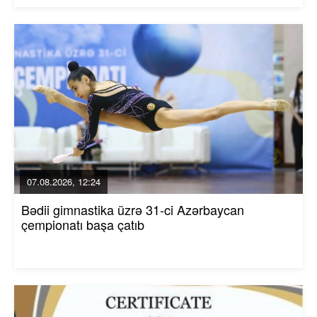
07.08.2026, 12:24
Bədii gimnastika üzrə 31-ci Azərbaycan
çempionatı başa çatıb