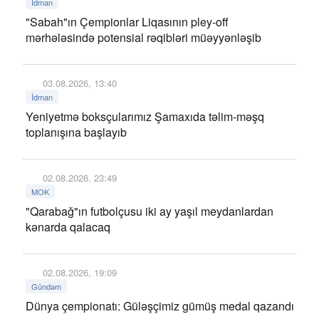
İdman
"Sabah"ın Çempionlar Liqasının pley-off
mərhələsində potensial rəqibləri müəyyənləşib
03.08.2026, 13:40
İdman
Yeniyetmə boksçularımız Şamaxıda təlim-məşq
toplanışına başlayıb
02.08.2026, 23:49
MOK
"Qarabağ"ın futbolçusu iki ay yaşıl meydanlardan
kənarda qalacaq
02.08.2026, 19:09
Gündəm
Dünya çempionatı: Güləşçimiz gümüş medal qazandı