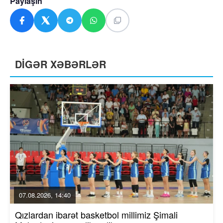
Paylaşın
DİGƏR XƏBƏRLƏR
07.08.2026, 14:40
Qızlardan ibarət basketbol millimiz Şimali