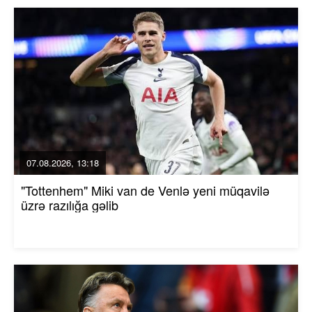
07.08.2026, 13:18
"Tottenhem" Miki van de Venlə yeni müqavilə
üzrə razılığa gəlib