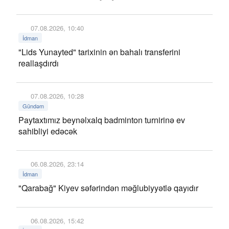
07.08.2026, 10:40
İdman
"Lids Yunayted" tarixinin ən bahalı transferini
reallaşdırdı
07.08.2026, 10:28
Gündəm
Paytaxtımız beynəlxalq badminton turnirinə ev
sahibliyi edəcək
06.08.2026, 23:14
İdman
"Qarabağ" Kiyev səfərindən məğlubiyyətlə qayıdır
06.08.2026, 15:42