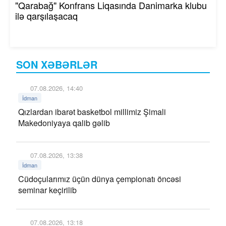
"Qarabağ" Konfrans Liqasında Danimarka klubu
ilə qarşılaşacaq
SON XƏBƏRLƏR
07.08.2026, 14:40
İdman
Qızlardan ibarət basketbol millimiz Şimali
Makedoniyaya qalib gəlib
07.08.2026, 13:38
İdman
Cüdoçularımız üçün dünya çempionatı öncəsi
seminar keçirilib
07.08.2026, 13:18