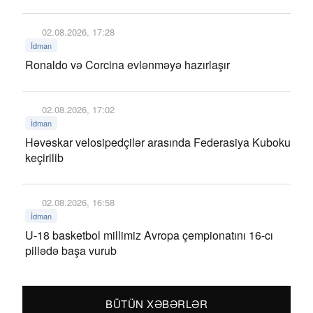
02.08.2026, 17:28
İdman
Ronaldo və Corcina evlənməyə hazırlaşır
02.08.2026, 17:02
İdman
Həvəskar velosipedçilər arasında Federasiya Kuboku
keçirilib
02.08.2026, 16:58
İdman
U-18 basketbol millimiz Avropa çempionatını 16-cı
pillədə başa vurub
BÜTÜN XƏBƏRLƏR