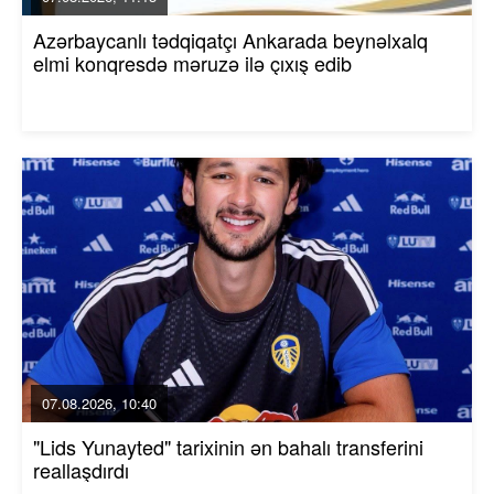
Azərbaycanlı tədqiqatçı Ankarada beynəlxalq
elmi konqresdə məruzə ilə çıxış edib
07.08.2026, 10:40
"Lids Yunayted" tarixinin ən bahalı transferini
reallaşdırdı