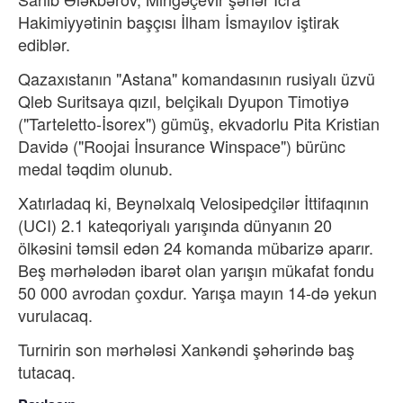
Hakimiyyətinin başçısı İlham İsmayılov iştirak
ediblər.
Qazaxıstanın "Astana" komandasının rusiyalı üzvü
Qleb Suritsaya qızıl, belçikalı Dyupon Timotiyə
("Tarteletto-İsorex") gümüş, ekvadorlu Pita Kristian
Davidə ("Roojai İnsurance Winspace") bürünc
medal təqdim olunub.
Xatırladaq ki, Beynəlxalq Velosipedçilər İttifaqının
(UCI) 2.1 kateqoriyalı yarışında dünyanın 20
ölkəsini təmsil edən 24 komanda mübarizə aparır.
Beş mərhələdən ibarət olan yarışın mükafat fondu
50 000 avrodan çoxdur. Yarışa mayın 14-də yekun
vurulacaq.
Turnirin son mərhələsi Xankəndi şəhərində baş
tutacaq.