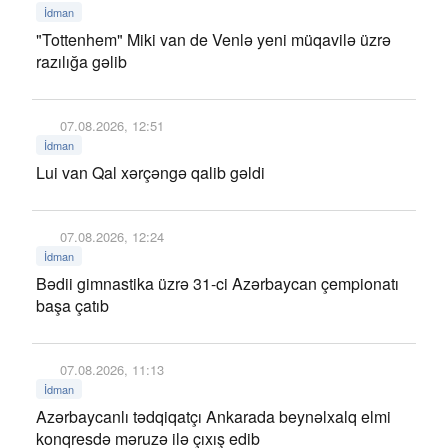
İdman
"Tottenhem" Miki van de Venlə yeni müqavilə üzrə
razılığa gəlib
07.08.2026, 12:51
İdman
Lui van Qal xərçəngə qalib gəldi
07.08.2026, 12:24
İdman
Bədii gimnastika üzrə 31-ci Azərbaycan çempionatı
başa çatıb
07.08.2026, 11:13
İdman
Azərbaycanlı tədqiqatçı Ankarada beynəlxalq elmi
konqresdə məruzə ilə çıxış edib