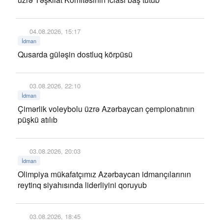
04.08.2026, 15:17
İdman
Qusarda güləşin dostluq körpüsü
03.08.2026, 22:10
İdman
Çimərlik voleybolu üzrə Azərbaycan çempionatının
püşkü atılıb
03.08.2026, 20:03
İdman
Olimpiya mükafatçımız Azərbaycan idmançılarının
reytinq siyahısında liderliyini qoruyub
03.08.2026, 18:45