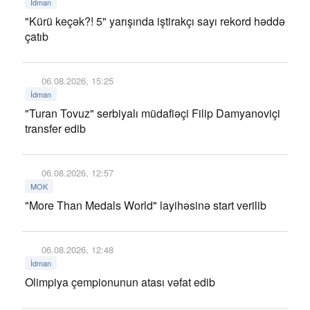
İdman
"Kürü keçək?! 5" yarışında iştirakçı sayı rekord həddə
çatıb
06.08.2026, 15:25
İdman
"Turan Tovuz" serbiyalı müdafiəçi Filip Damyanoviçi
transfer edib
06.08.2026, 12:57
MOK
"More Than Medals World" layihəsinə start verilib
06.08.2026, 12:48
İdman
Olimpiya çempionunun atası vəfat edib