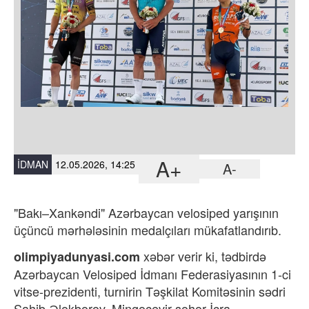
A+
İDMAN
12.05.2026, 14:25
A-
"Bakı–Xankəndi" Azərbaycan velosiped yarışının
üçüncü mərhələsinin medalçıları mükafatlandırıb.
xəbər verir ki,
tədbirdə
olimpiyadunyasi.com
Azərbaycan Velosiped İdmanı Federasiyasının 1-ci
vitse-prezidenti, turnirin Təşkilat Komitəsinin sədri
Sahib Ələkbərov, Mingəçevir şəhər İcra