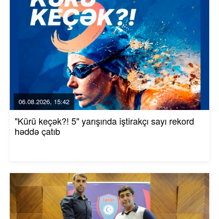
06.08.2026, 15:42
"Kürü keçək?! 5" yarışında iştirakçı sayı rekord
həddə çatıb