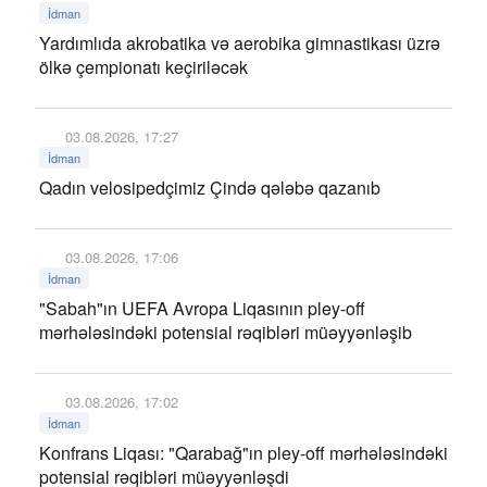
İdman
Yardımlıda akrobatika və aerobika gimnastikası üzrə
ölkə çempionatı keçiriləcək
03.08.2026, 17:27
İdman
Qadın velosipedçimiz Çində qələbə qazanıb
03.08.2026, 17:06
İdman
"Sabah"ın UEFA Avropa Liqasının pley-off
mərhələsindəki potensial rəqibləri müəyyənləşib
03.08.2026, 17:02
İdman
Konfrans Liqası: "Qarabağ"ın pley-off mərhələsindəki
potensial rəqibləri müəyyənləşdi