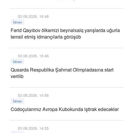
03.08.2026, 16:48
İdman
Fərid Qayıbov ölkəmizi beynəlxalq yarışlarda uğurla
təmsil etmiş idmançılarla görüşüb
03.08.2026, 16:46
İdman
Qusarda Respublika Şahmat Olimpiadasına start
verilib
03.08.2026, 14:56
İdman
Cüdoçularımız Avropa Kubokunda iştirak edəcəklər
03.08.2026, 14:35