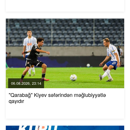
06.08.2026, 23:14
"Qarabağ" Kiyev səfərindən məğlubiyyətlə
qayıdır