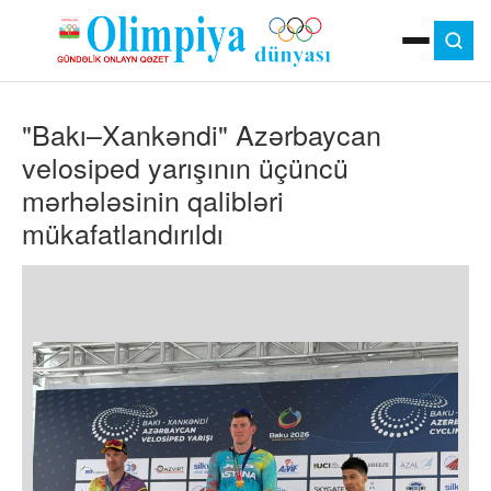
ANA SƏHIFƏ
"Bakı–Xankəndi" Azərbaycan
MOK
OLIMPIYA OYUNLARI
velosiped yarışının üçüncü
ÇAP VERSIYASI
mərhələsinin qalibləri
TV
mükafatlandırıldı
GÜNDƏM
İDMAN
OLIMPIYA HƏRƏKATI
MƏDƏNIYYƏT
MÜSAHIBƏ
FOTO
VIDEO
DIGƏR