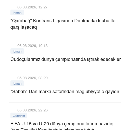
06.08.2026, 12:27
İdman
"Qarabağ" Konfrans Liqasında Danimarka klubu ilə
qarşılaşacaq
06.08.2026, 10:18
İdman
Cüdoçularımız dünya çempionatında iştirak edəcəklər
05.08.2026, 23:29
İdman
"Sabah" Danimarka səfərindən məğlubiyyətlə qayıdır
05.08.2026, 22:26
Gündəm
FIFA U-15 və U-20 dünya çempionatlarına hazırlıq
üzrə Təşkilat Komitəsinin iclası baş tutub