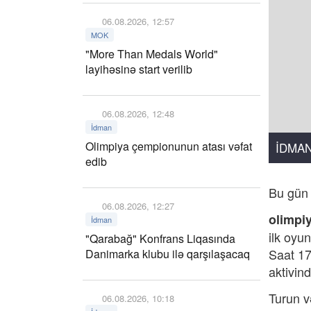
06.08.2026, 12:57
MOK
"More Than Medals World"
layihəsinə start verilib
06.08.2026, 12:48
İdman
Olimpiya çempionunun atası vəfat
İDMA
edib
Bu gün 
06.08.2026, 12:27
olimpi
İdman
ilk oyu
"Qarabağ" Konfrans Liqasında
Saat 17
Danimarka klubu ilə qarşılaşacaq
aktivind
Turun v
06.08.2026, 10:18