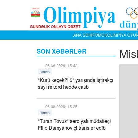
ANA SƏHIFƏ
MOK
OLIMPIYA OYUN
Mis
SON XƏBƏRLƏR
06.08.2026, 15:42
İdman
"Kürü keçək?! 5" yarışında iştirakçı
sayı rekord həddə çatıb
06.08.2026, 15:25
İdman
"Turan Tovuz" serbiyalı müdafiəçi
Filip Damyanoviçi transfer edib