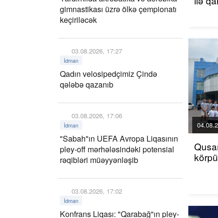
ilə q
gimnastikası üzrə ölkə çempionatı
keçiriləcək
03.08.2026, 17:27
İdman
Qadın velosipedçimiz Çində
qələbə qazanıb
03.08.2026, 17:06
04.08.2
İdman
"Sabah"ın UEFA Avropa Liqasının
Qusar
pley-off mərhələsindəki potensial
körp
rəqibləri müəyyənləşib
03.08.2026, 17:02
İdman
Konfrans Liqası: "Qarabağ"ın pley-