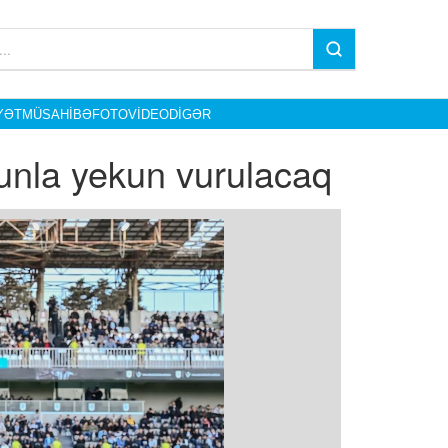
YƏT
MÜSAHIBƏ
FOTO
VIDEO
DIGƏR
yunla yekun vurulacaq