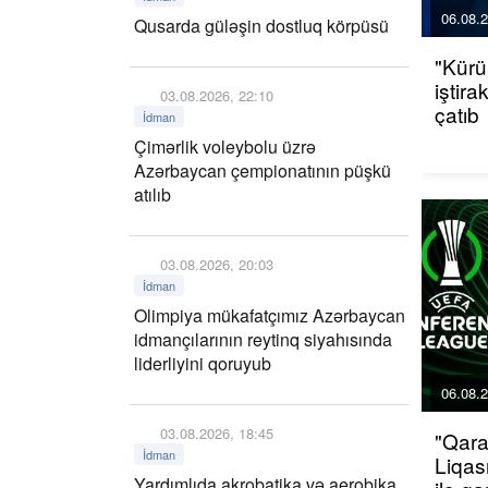
06.08.2
Qusarda güləşin dostluq körpüsü
"Kürü
iştir
03.08.2026, 22:10
çatıb
İdman
Çimərlik voleybolu üzrə
Azərbaycan çempionatının püşkü
atılıb
03.08.2026, 20:03
İdman
Olimpiya mükafatçımız Azərbaycan
idmançılarının reytinq siyahısında
liderliyini qoruyub
06.08.2
03.08.2026, 18:45
"Qara
İdman
Liqas
Yardımlıda akrobatika və aerobika