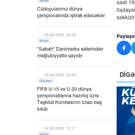
İdman
saat 19
Cüdoçularımız dünya
toplayan
çempionatında iştirak edəcəklər
səkkizi
05.08.2026, 23:29
Paylaşı
İdman
"Sabah" Danimarka səfərindən
məğlubiyyətlə qayıdır
DİG
05.08.2026, 22:26
Gündəm
FIFA U-15 və U-20 dünya
çempionatlarına hazırlıq üzrə
Təşkilat Komitəsinin iclası baş
tutub
04.08.2026, 15:17
İdman