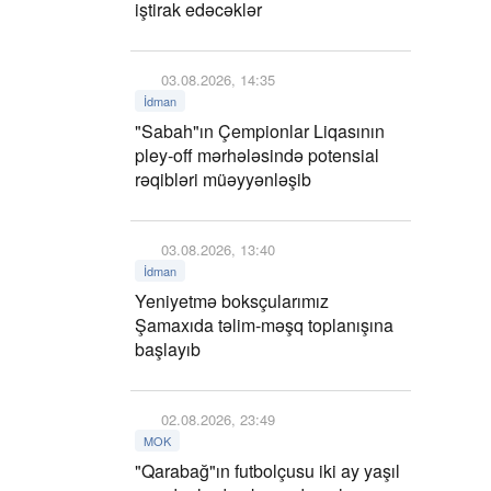
iştirak edəcəklər
03.08.2026, 14:35
İdman
"Sabah"ın Çempionlar Liqasının
pley-off mərhələsində potensial
rəqibləri müəyyənləşib
03.08.2026, 13:40
İdman
Yeniyetmə boksçularımız
Şamaxıda təlim-məşq toplanışına
başlayıb
02.08.2026, 23:49
MOK
"Qarabağ"ın futbolçusu iki ay yaşıl