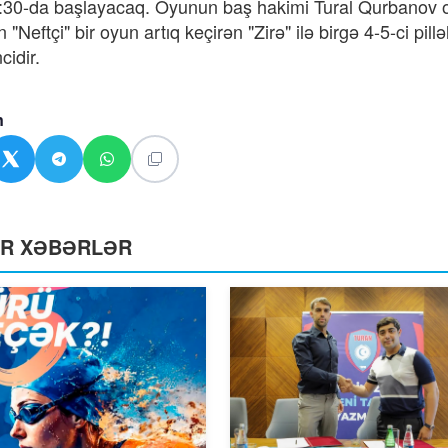
:30-da başlayacaq. Oyunun baş hakimi Tural Qurbanov o
 "Neftçi" bir oyun artıq keçirən "Zirə" ilə birgə 4-5-ci pill
ncidir.
n
ƏR XƏBƏRLƏR