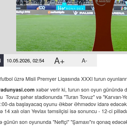
A+
A-
N
10.05.2026, 02:54
futbol üzrə Misli Premyer Liqasında XXXI turun oyunlar
xəbər verir ki,
turun son oyun günündə da
yadunyasi.com
nu
Tovuz şəhər stadionunda "Turan Tovuz" və "Karvan-Ye
:00-da başlayacaq oyunu Əkbər Əhmədov idarə edəcək. 
ə 14 xalı olan Yevlax təmsilçisi isə sonuncu - 12-ci pillə
ə günün son oyununda "Neftçi" "Şamaxı"nı qonaq edəcək