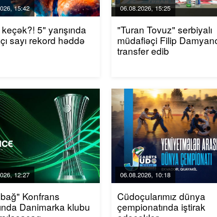
026, 15:42
06.08.2026, 15:25
 keçək?! 5" yarışında
"Turan Tovuz" serbiyalı
akçı sayı rekord həddə
müdafiəçi Filip Damyano
transfer edib
026, 12:27
06.08.2026, 10:18
bağ" Konfrans
Cüdoçularımız dünya
ında Danimarka klubu
çempionatında iştirak