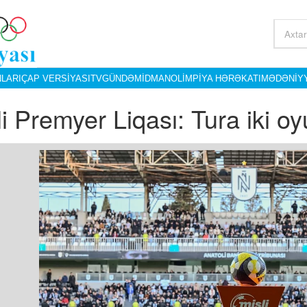
LARI
ÇAP VERSIYASI
TV
GÜNDƏM
İDMAN
OLIMPIYA HƏRƏKATI
MƏDƏNIY
li Premyer Liqası: Tura iki o