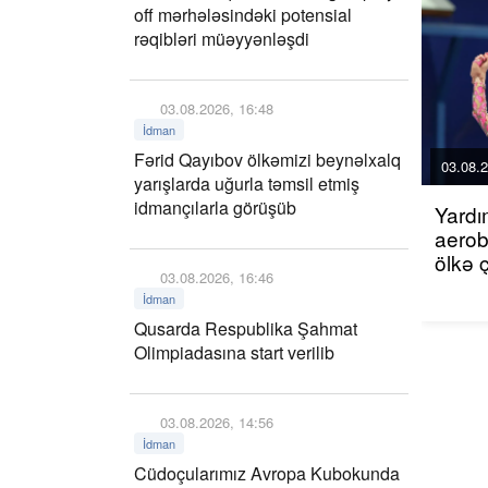
off mərhələsindəki potensial
rəqibləri müəyyənləşdi
03.08.2026, 16:48
İdman
Fərid Qayıbov ölkəmizi beynəlxalq
03.08.2
yarışlarda uğurla təmsil etmiş
idmançılarla görüşüb
Yardı
aerob
ölkə 
03.08.2026, 16:46
İdman
Qusarda Respublika Şahmat
Olimpiadasına start verilib
03.08.2026, 14:56
İdman
Cüdoçularımız Avropa Kubokunda