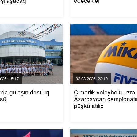
arşılaşacaq
edəcəklər
026, 15:17
03.08.2026, 22:10
da güləşin dostluq
Çimərlik voleybolu üzrə
üsü
Azərbaycan çempionatı
püşkü atılıb