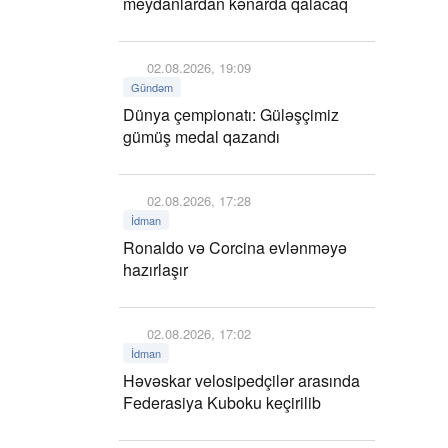
meydanlardan kənarda qalacaq
02.08.2026, 19:09
Gündəm
Dünya çempionatı: Güləşçimiz
gümüş medal qazandı
02.08.2026, 17:28
İdman
Ronaldo və Corcina evlənməyə
hazırlaşır
02.08.2026, 17:02
İdman
Həvəskar velosipedçilər arasında
Federasiya Kuboku keçirilib