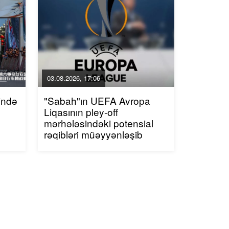
03.08.2026, 17:06
ində
"Sabah"ın UEFA Avropa
Liqasının pley-off
mərhələsindəki potensial
rəqibləri müəyyənləşib