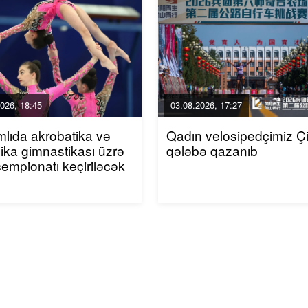
026, 18:45
03.08.2026, 17:27
mlıda akrobatika və
Qadın velosipedçimiz Ç
ika gimnastikası üzrə
qələbə qazanıb
çempionatı keçiriləcək