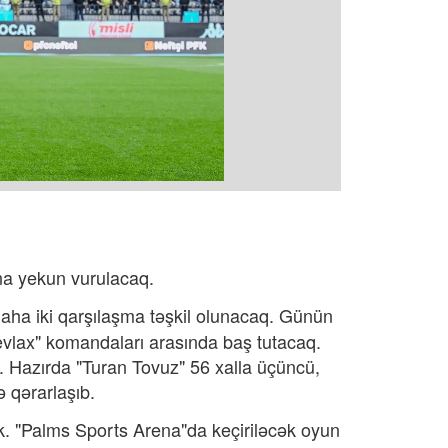
ına yekun vurulacaq.
ha iki qarşılaşma təşkil olunacaq. Günün
vlax" komandaları arasında baş tutacaq.
Hazırda "Turan Tovuz" 56 xalla üçüncü,
də qərarlaşıb.
. "
Palms Sports Arena"da keçiriləcək oyun