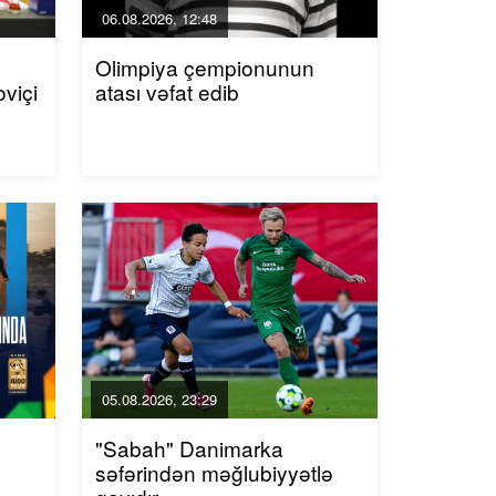
06.08.2026, 12:48
Olimpiya çempionunun
viçi
atası vəfat edib
05.08.2026, 23:29
"Sabah" Danimarka
səfərindən məğlubiyyətlə