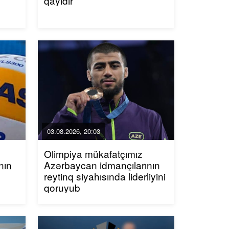
qayıdır
03.08.2026, 20:03
Olimpiya mükafatçımız
nın
Azərbaycan idmançılarının
reytinq siyahısında liderliyini
qoruyub