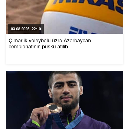
03.08.2026, 22:10
Çimərlik voleybolu üzrə Azərbaycan
çempionatının püşkü atılıb