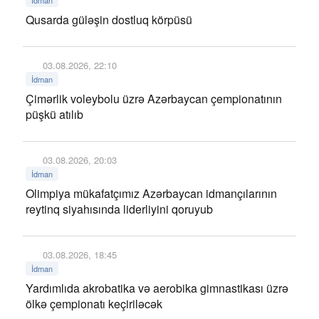
İdman
Qusarda güləşin dostluq körpüsü
03.08.2026, 22:10
İdman
Çimərlik voleybolu üzrə Azərbaycan çempionatının
püşkü atılıb
03.08.2026, 20:03
İdman
Olimpiya mükafatçımız Azərbaycan idmançılarının
reytinq siyahısında liderliyini qoruyub
03.08.2026, 18:45
İdman
Yardımlıda akrobatika və aerobika gimnastikası üzrə
ölkə çempionatı keçiriləcək