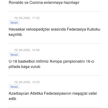
Ronaldo və Corcina evlənməyə hazırlaşır
02.08.2026, 17:02
İdman
Həvəskar velosipedçilər arasında Federasiya Kuboku
keçirilib
02.08.2026, 16:58
İdman
U-18 basketbol millimiz Avropa çempionatını 16-cı
pillədə başa vurub
02.08.2026, 13:03
İdman
Azərbaycan Atletika Federasiyasının məşqçisi vəfat
edib