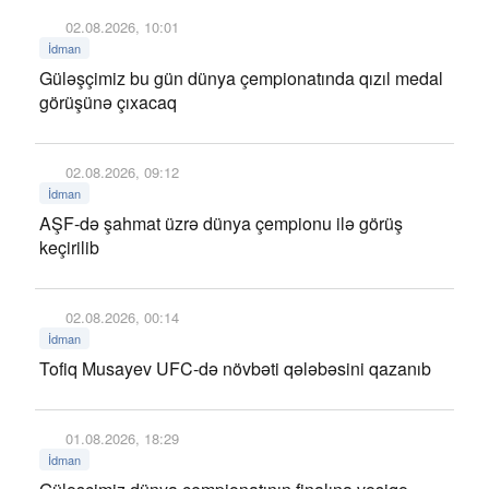
02.08.2026, 10:01
İdman
Güləşçimiz bu gün dünya çempionatında qızıl medal
görüşünə çıxacaq
02.08.2026, 09:12
İdman
AŞF-də şahmat üzrə dünya çempionu ilə görüş
keçirilib
02.08.2026, 00:14
İdman
Tofiq Musayev UFC-də növbəti qələbəsini qazanıb
01.08.2026, 18:29
İdman