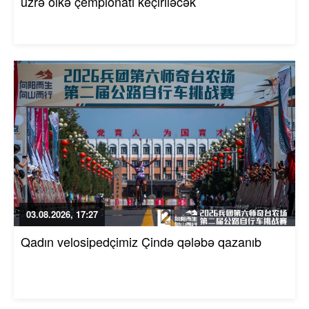
üzrə ölkə çempionatı keçiriləcək
03.08.2026, 17:27
Qadın velosipedçimiz Çində qələbə qazanıb