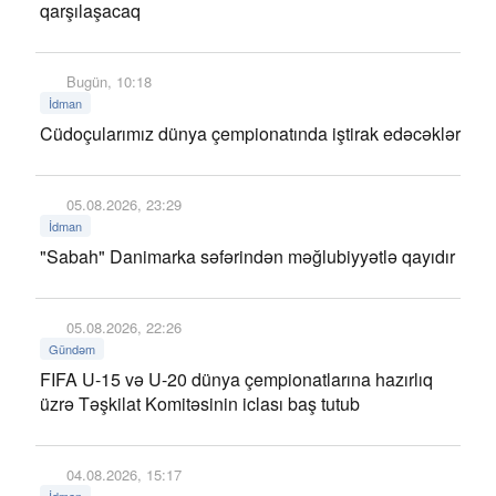
qarşılaşacaq
Bugün, 10:18
İdman
Cüdoçularımız dünya çempionatında iştirak edəcəklər
05.08.2026, 23:29
İdman
"Sabah" Danimarka səfərindən məğlubiyyətlə qayıdır
05.08.2026, 22:26
Gündəm
FIFA U-15 və U-20 dünya çempionatlarına hazırlıq
üzrə Təşkilat Komitəsinin iclası baş tutub
04.08.2026, 15:17