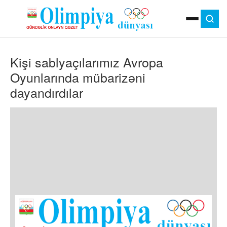
ANA SƏHIFƏ
Kişi sablyaçılarımız Avropa
MOK
OLIMPIYA OYUNLARI
Oyunlarında mübarizəni
ÇAP VERSIYASI
dayandırdılar
TV
GÜNDƏM
İDMAN
OLIMPIYA HƏRƏKATI
MƏDƏNIYYƏT
MÜSAHIBƏ
FOTO
VIDEO
DIGƏR