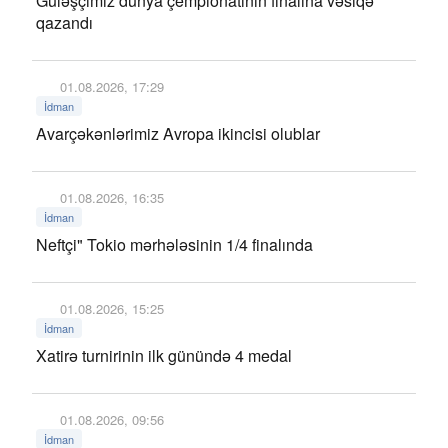
Güləşçimiz dünya çempionatının finalına vəsiqə
qazandı
01.08.2026, 17:29
İdman
Avarçəkənlərimiz Avropa ikincisi olublar
01.08.2026, 16:35
İdman
Neftçi" Tokio mərhələsinin 1/4 finalında
01.08.2026, 15:25
İdman
Xatirə turnirinin ilk günündə 4 medal
01.08.2026, 09:56
İdman