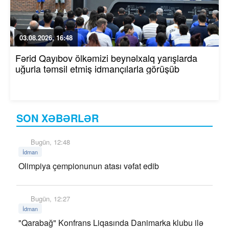
03.08.2026, 16:48
Fərid Qayıbov ölkəmizi beynəlxalq yarışlarda
uğurla təmsil etmiş idmançılarla görüşüb
SON XƏBƏRLƏR
Bugün, 12:48
İdman
Olimpiya çempionunun atası vəfat edib
Bugün, 12:27
İdman
"Qarabağ" Konfrans Liqasında Danimarka klubu ilə