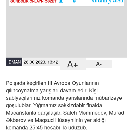
A+
İDMAN
28.06.2023, 13:42
A-
Polşada keçirilən III Avropa Oyunlarının
qılıncoynatma yarışları davam edir. Kişi
sablyaçılarımız komanda yarışlarında mübarizəyə
qoşulublar. Yığmamız səkkizdəbir finalda
Macarıstanla qarşılaşıb. Saleh Məmmədov, Murad
Əkbərov və Maqsud Hüseynlinin yer aldığı
komanda 25:45 hesabı ilə uduzub.