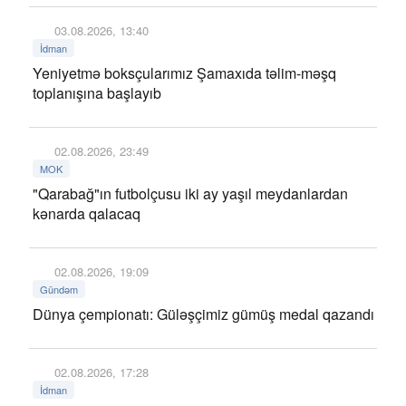
03.08.2026, 13:40
İdman
Yeniyetmə boksçularımız Şamaxıda təlim-məşq
toplanışına başlayıb
02.08.2026, 23:49
MOK
"Qarabağ"ın futbolçusu iki ay yaşıl meydanlardan
kənarda qalacaq
02.08.2026, 19:09
Gündəm
Dünya çempionatı: Güləşçimiz gümüş medal qazandı
02.08.2026, 17:28
İdman