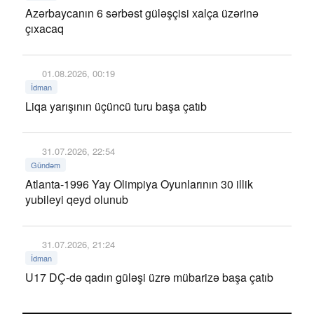
Azərbaycanın 6 sərbəst güləşçisi xalça üzərinə
çıxacaq
01.08.2026, 00:19
İdman
Liqa yarışının üçüncü turu başa çatıb
31.07.2026, 22:54
Gündəm
Atlanta-1996 Yay Olimpiya Oyunlarının 30 illik
yubileyi qeyd olunub
31.07.2026, 21:24
İdman
U17 DÇ-də qadın güləşi üzrə mübarizə başa çatıb