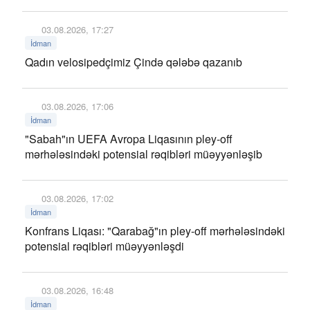
03.08.2026, 17:27
İdman
Qadın velosipedçimiz Çində qələbə qazanıb
03.08.2026, 17:06
İdman
"Sabah"ın UEFA Avropa Liqasının pley-off
mərhələsindəki potensial rəqibləri müəyyənləşib
03.08.2026, 17:02
İdman
Konfrans Liqası: "Qarabağ"ın pley-off mərhələsindəki
potensial rəqibləri müəyyənləşdi
03.08.2026, 16:48
İdman