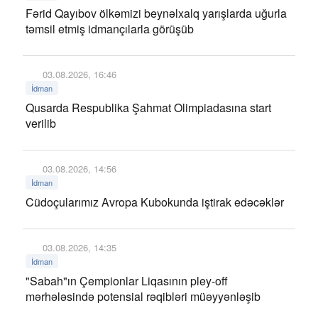
Fərid Qayıbov ölkəmizi beynəlxalq yarışlarda uğurla
təmsil etmiş idmançılarla görüşüb
03.08.2026, 16:46
İdman
Qusarda Respublika Şahmat Olimpiadasına start
verilib
03.08.2026, 14:56
İdman
Cüdoçularımız Avropa Kubokunda iştirak edəcəklər
03.08.2026, 14:35
İdman
"Sabah"ın Çempionlar Liqasının pley-off
mərhələsində potensial rəqibləri müəyyənləşib