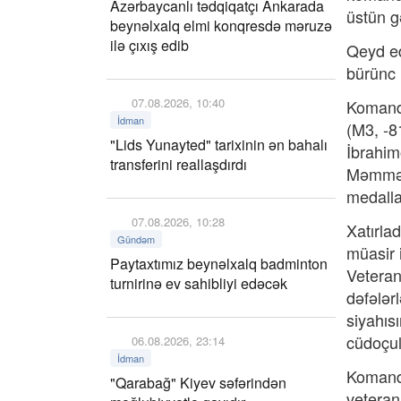
Azərbaycanlı tədqiqatçı Ankarada
üstün g
beynəlxalq elmi konqresdə məruzə
ilə çıxış edib
Qeyd ed
bürünc 
07.08.2026, 10:40
Komanda
İdman
(M3, -8
"Lids Yunayted" tarixinin ən bahalı
İbrahi
transferini reallaşdırdı
Məmmədl
medalla
07.08.2026, 10:28
Xatırla
Gündəm
müasir 
Paytaxtımız beynəlxalq badminton
Veteran
turnirinə ev sahibliyi edəcək
dəfələr
siyahıs
cüdoçul
06.08.2026, 23:14
İdman
Komanda
"Qarabağ" Kiyev səfərindən
veteran