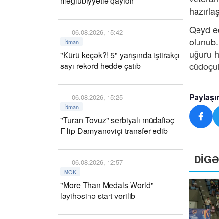
məğlubiyyətlə qayıdır
hazırlaş
Qeyd ed
06.08.2026, 15:42
olunub.
İdman
uğuru h
"Kürü keçək?! 5" yarışında iştirakçı
cüdoçul
sayı rekord həddə çatıb
Paylaşı
06.08.2026, 15:25
İdman
"Turan Tovuz" serbiyalı müdafiəçi
Filip Damyanoviçi transfer edib
DİG
06.08.2026, 12:57
MOK
"More Than Medals World"
layihəsinə start verilib