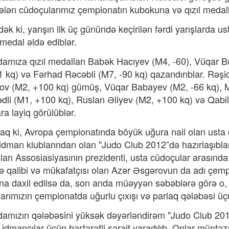
ələn cüdoçularımız çempionatın kubokuna və qızıl medalla
ək ki, yarışın ilk üç günündə keçirilən fərdi yarışlarda u
medal əldə ediblər.
mıza qızıl medalları Babək Hacıyev (M4, -60), Vüqar B
1 kq) və Fərhad Rəcəbli (M7, -90 kq) qazandırıblar. Rəş
mov (M2, +100 kq) gümüş, Vüqar Babayev (M2, -66 kq)
i (M1, +100 kq), Ruslan Əliyev (M2, +100 kq) və Qabi
ra layiq görülüblər.
daq ki, Avropa çempionatında böyük uğura nail olan usta 
idman klublarından olan "Judo Club 2012”də hazırlaşıbla
ları Assosiasiyasının prezidenti, usta cüdoçular arasınd
lə qalibi və mükafatçısı olan Azər Əsgərovun da adı çemp
ına daxil edilsə da, son anda müəyyən səbəblərə görə o, 
arımızın çempionatda uğurlu çıxışı və parlaq qələbəsi üç
mızın qələbəsini yüksək dəyərləndirəm "Judo Club 2012”
 idmançılar üçün hərtərəfli şərait yaradılıb. Onlar müntə