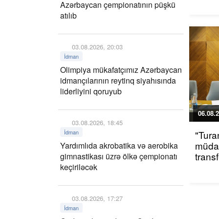
Azərbaycan çempionatının püşkü
atılıb
03.08.2026, 20:03
İdman
Olimpiya mükafatçımız Azərbaycan
idmançılarının reytinq siyahısında
liderliyini qoruyub
06.08.2
03.08.2026, 18:45
İdman
"Tura
müdaf
Yardımlıda akrobatika və aerobika
trans
gimnastikası üzrə ölkə çempionatı
keçiriləcək
03.08.2026, 17:27
İdman