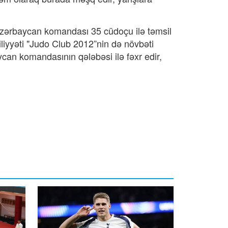
 Azərbaycan komandası 35 cüdoçu ilə təmsil
liyyəti "Judo Club 2012”nin də növbəti
can komandasının qələbəsi ilə fəxr edir,