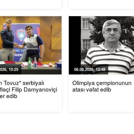
026, 15:25
06.08.2026, 12:48
n Tovuz" serbiyalı
Olimpiya çempionunun
iəçi Filip Damyanoviçi
atası vəfat edib
fer edib