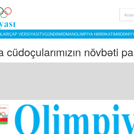
LARI
ÇAP VERSIYASI
TV
GÜNDƏM
İDMAN
OLIMPIYA HƏRƏKATI
MƏDƏNIY
a cüdoçularımızın növbəti par