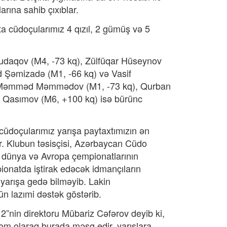
rına sahib çıxıblar.
sta cüdoçularımız 4 qızıl, 2 gümüş və 5
udaqov (M4, -73 kq), Zülfüqar Hüseynov
id Şəmizadə (M1, -66 kq) və Vasif
, Məmməd Məmmədov (M1, -73 kq), Qurban
l Qasımov (M6, +100 kq) isə bürünc
cüdoçularımız yarışa paytaxtımızın ən
r. Klubun təsisçisi, Azərbaycan Cüdo
a dünya və Avropa çempionatlarının
ionatda iştirak edəcək idmançıların
yarışa gedə bilməyib. Lakin
ün lazımi dəstək göstərib.
nin direktoru Mübariz Cəfərov deyib ki,
zəm olaraq burada məşq edir, yarışlara