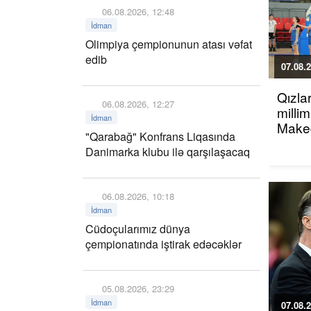
06.08.2026, 12:48
İdman
Olimpiya çempionunun atası vəfat
edib
07.08.2
Qızla
06.08.2026, 12:27
millim
İdman
Maked
"Qarabağ" Konfrans Liqasında
Danimarka klubu ilə qarşılaşacaq
06.08.2026, 10:18
İdman
Cüdoçularımız dünya
çempionatında iştirak edəcəklər
05.08.2026, 23:29
İdman
07.08.2