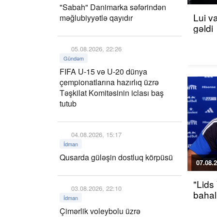
"Sabah" Danimarka səfərindən
Lui v
məğlubiyyətlə qayıdır
gəldi
05.08.2026, 22:26
Gündəm
FIFA U-15 və U-20 dünya
çempionatlarına hazırlıq üzrə
Təşkilat Komitəsinin iclası baş
tutub
04.08.2026, 15:17
İdman
Qusarda güləşin dostluq körpüsü
07.08.2
"Lids
03.08.2026, 22:10
bahalı
İdman
Çimərlik voleybolu üzrə