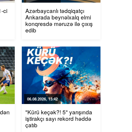
-ci
Azərbaycanlı tədqiqatçı
Ankarada beynəlxalq elmi
konqresdə məruzə ilə çıxış
edib
06.08.2026, 15:42
ndən
"Kürü keçək?! 5" yarışında
iştirakçı sayı rekord həddə
çatıb