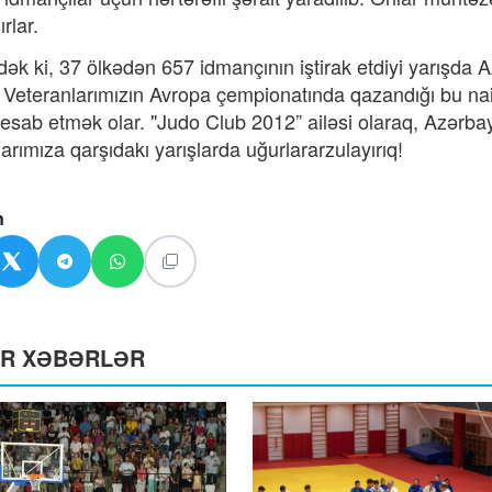
ırlar.
ək ki, 37 ölkədən 657 idmançının iştirak etdiyi yarışda
 Veteranlarımızın Avropa çempionatında qazandığı bu nai
esab etmək olar. "Judo Club 2012” ailəsi olaraq, Azərbay
arımıza qarşıdakı yarışlarda uğurlararzulayırıq!
n
ƏR XƏBƏRLƏR