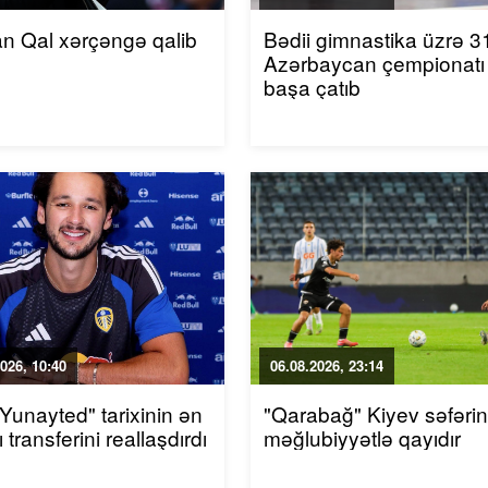
an Qal xərçəngə qalib
Bədii gimnastika üzrə 31
Azərbaycan çempionatı
başa çatıb
026, 10:40
06.08.2026, 23:14
 Yunayted" tarixinin ən
"Qarabağ" Kiyev səfəri
 transferini reallaşdırdı
məğlubiyyətlə qayıdır