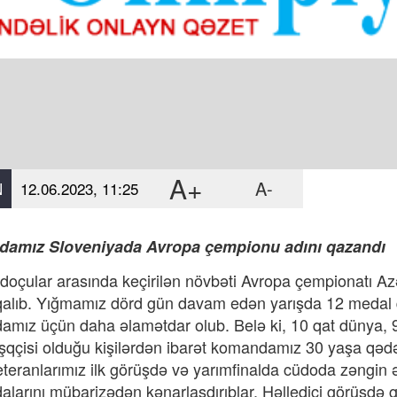
A+
A-
N
12.06.2023, 11:25
amız Sloveniyada Avropa çempionu adını qazandı
doçular arasında keçirilən növbəti Avropa çempionatı Az
alıb. Yığmamız dörd gün davam edən yarışda 12 medal
mız üçün daha əlamətdar olub. Belə ki, 10 qat dünya, 
qçisi olduğu kişilərdən ibarət komandamız 30 yaşa qəd
eteranlarımız ilk görüşdə və yarımfinalda cüdoda zəngin 
larını mübarizədən kənarlaşdırıblar. Həlledici görüşdə g