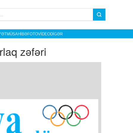
YƏT
MÜSAHIBƏ
FOTO
VIDEO
DIGƏR
laq zəfəri