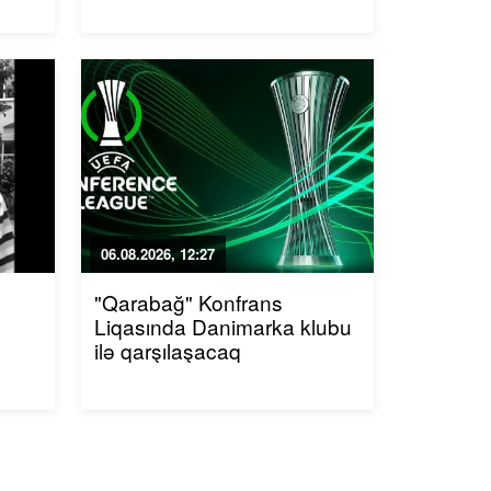
06.08.2026, 12:27
"Qarabağ" Konfrans
Liqasında Danimarka klubu
ilə qarşılaşacaq