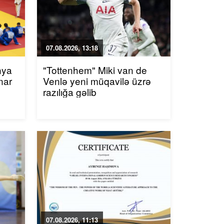
07.08.2026, 13:18
nya
"Tottenhem" Miki van de
nar
Venlə yeni müqavilə üzrə
razılığa gəlib
07.08.2026, 11:13