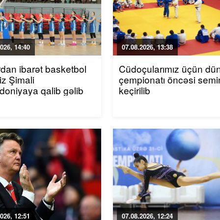
026, 14:40
07.08.2026, 13:38
rdan ibarət basketbol
Cüdoçularımız üçün dü
iz Şimali
çempionatı öncəsi semi
oniyaya qalib gəlib
keçirilib
026, 12:51
07.08.2026, 12:24