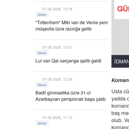
07.08.2026, 13:18
İdman
"Tottenhem" Miki van de Venlə yeni
müqavilə üzrə razılığa gəlib
07.08.2026, 12:51
İdman
Lui van Qal xərçəngə qalib gəldi
İDMA
07.08.2026, 12:24
Komand
İdman
Usta cü
Bədii gimnastika üzrə 31-ci
yadda q
Azərbaycan çempionatı başa çatıb
komanda
baş məş
07.08.2026, 11:13
olub. V
İdman
komanda