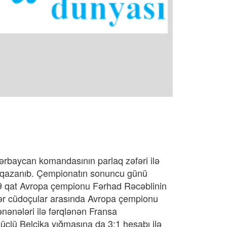
ərbaycan komandasının parlaq zəfəri ilə
 qazanıb. Çempionatın sonuncu günü
9 qat Avropa çempionu Fərhad Rəcəblinin
ər cüdoçular arasında Avropa çempionu
ənənələri ilə fərqlənən Fransa
üclü Belçika yığmasına da 3:1 hesabı ilə