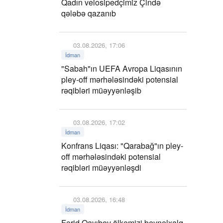
Qadın velosipedçimiz Çində
qələbə qazanıb
03.08.2026, 17:06
İdman
"Sabah"ın UEFA Avropa Liqasının
pley-off mərhələsindəki potensial
rəqibləri müəyyənləşib
03.08.2026, 17:02
İdman
Konfrans Liqası: "Qarabağ"ın pley-
off mərhələsindəki potensial
rəqibləri müəyyənləşdi
03.08.2026, 16:48
İdman
Fərid Qayıbov ölkəmizi beynəlxalq