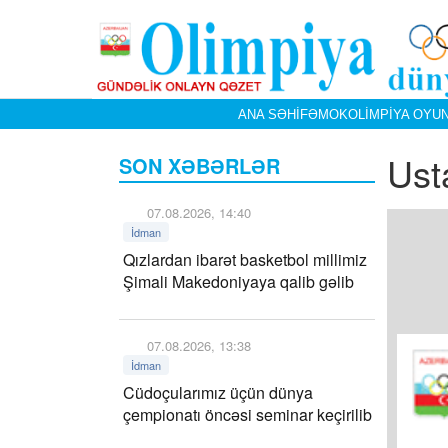
ANA SƏHIFƏ
MOK
OLIMPIYA OYUN
Ust
SON XƏBƏRLƏR
07.08.2026, 14:40
İdman
Qızlardan ibarət basketbol millimiz
Şimali Makedoniyaya qalib gəlib
07.08.2026, 13:38
İdman
Cüdoçularımız üçün dünya
çempionatı öncəsi seminar keçirilib