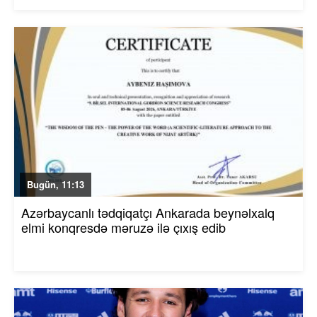
Bugün, 11:13
Azərbaycanlı tədqiqatçı Ankarada beynəlxalq
elmi konqresdə məruzə ilə çıxış edib