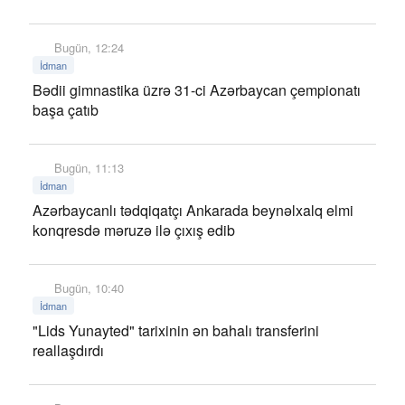
Bugün, 12:24
İdman
Bədii gimnastika üzrə 31-ci Azərbaycan çempionatı
başa çatıb
Bugün, 11:13
İdman
Azərbaycanlı tədqiqatçı Ankarada beynəlxalq elmi
konqresdə məruzə ilə çıxış edib
Bugün, 10:40
İdman
"Lids Yunayted" tarixinin ən bahalı transferini
reallaşdırdı