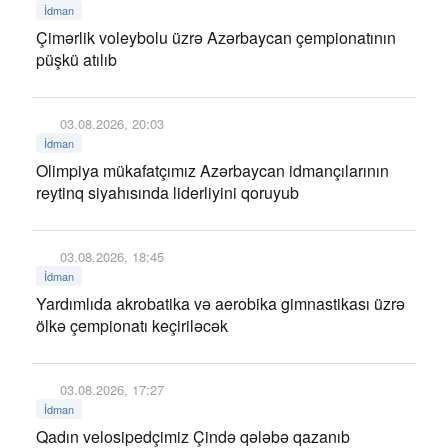
İdman
Çimərlik voleybolu üzrə Azərbaycan çempionatının
püşkü atılıb
03.08.2026, 20:03
İdman
Olimpiya mükafatçımız Azərbaycan idmançılarının
reytinq siyahısında liderliyini qoruyub
03.08.2026, 18:45
İdman
Yardımlıda akrobatika və aerobika gimnastikası üzrə
ölkə çempionatı keçiriləcək
03.08.2026, 17:27
İdman
Qadın velosipedçimiz Çində qələbə qazanıb