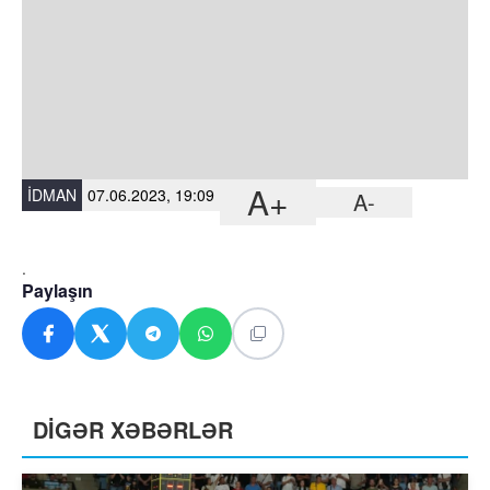
A+
İDMAN
07.06.2023, 19:09
A-
.
Paylaşın
DİGƏR XƏBƏRLƏR