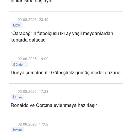
toplanışına başlayıb
02.08.2026, 23:49
MOK
"Qarabağ"ın futbolçusu iki ay yaşıl meydanlardan
kənarda qalacaq
02.08.2026, 19:09
Gündəm
Dünya çempionatı: Güləşçimiz gümüş medal qazandı
02.08.2026, 17:28
İdman
Ronaldo və Corcina evlənməyə hazırlaşır
02.08.2026, 17:02
İdman