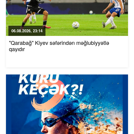
06.08.2026, 23:14
"Qarabağ" Kiyev səfərindən məğlubiyyətlə
qayıdır