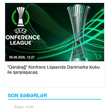
06.08.2026, 12:27
"Qarabağ" Konfrans Liqasında Danimarka klubu
ilə qarşılaşacaq
SON XƏBƏRLƏR
Bugün, 14:40