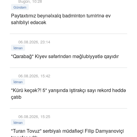
Bugün, 10:28
Gündəm
Paytaxtımız beynəlxalq badminton turnirinə ev
sahibliyi edəcək
06.08.2026, 23:14
İdman
"Qarabağ" Kiyev səfərindən məğlubiyyətlə qayıdır
06.08.2026, 15:42
İdman
"Kürü keçək?! 5" yarışında iştirakçı sayı rekord həddə
çatıb
06.08.2026, 15:25
İdman
"Turan Tovuz" serbiyalı müdafiəçi Filip Damyanoviçi