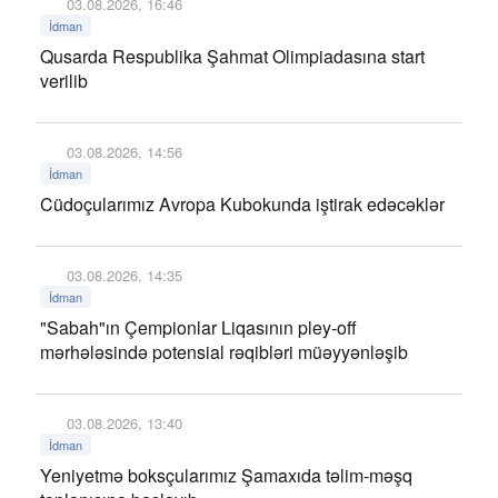
03.08.2026, 16:46
İdman
Qusarda Respublika Şahmat Olimpiadasına start
verilib
03.08.2026, 14:56
İdman
Cüdoçularımız Avropa Kubokunda iştirak edəcəklər
03.08.2026, 14:35
İdman
"Sabah"ın Çempionlar Liqasının pley-off
mərhələsində potensial rəqibləri müəyyənləşib
03.08.2026, 13:40
İdman
Yeniyetmə boksçularımız Şamaxıda təlim-məşq