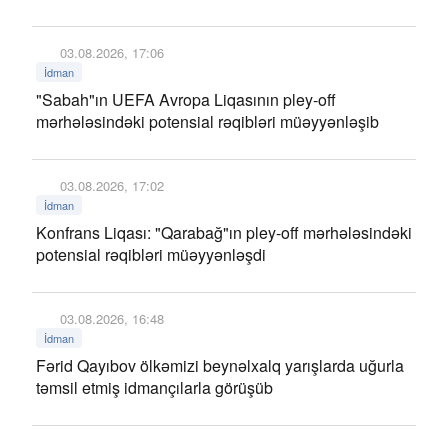
03.08.2026, 17:06
İdman
"Sabah"ın UEFA Avropa Liqasının pley-off
mərhələsindəki potensial rəqibləri müəyyənləşib
03.08.2026, 17:02
İdman
Konfrans Liqası: "Qarabağ"ın pley-off mərhələsindəki
potensial rəqibləri müəyyənləşdi
03.08.2026, 16:48
İdman
Fərid Qayıbov ölkəmizi beynəlxalq yarışlarda uğurla
təmsil etmiş idmançılarla görüşüb