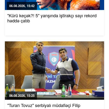
06.08.2026, 15:42
"Kürü keçək?! 5" yarışında iştirakçı sayı rekord
həddə çatıb
06.08.2026, 15:25
"Turan Tovuz" serbiyalı müdafiəçi Filip