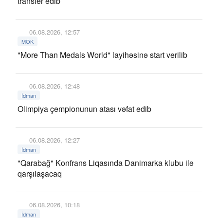
transfer edib
06.08.2026, 12:57
MOK
"More Than Medals World" layihəsinə start verilib
06.08.2026, 12:48
İdman
Olimpiya çempionunun atası vəfat edib
06.08.2026, 12:27
İdman
"Qarabağ" Konfrans Liqasında Danimarka klubu ilə
qarşılaşacaq
06.08.2026, 10:18
İdman