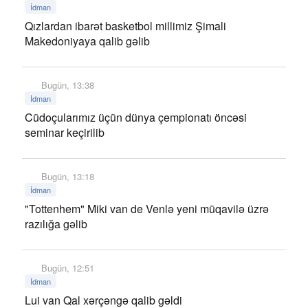
İdman
Qızlardan ibarət basketbol millimiz Şimali
Makedoniyaya qalib gəlib
Bugün, 13:38
İdman
Cüdoçularımız üçün dünya çempionatı öncəsi
seminar keçirilib
Bugün, 13:18
İdman
"Tottenhem" Miki van de Venlə yeni müqavilə üzrə
razılığa gəlib
Bugün, 12:51
İdman
Lui van Qal xərçəngə qalib gəldi