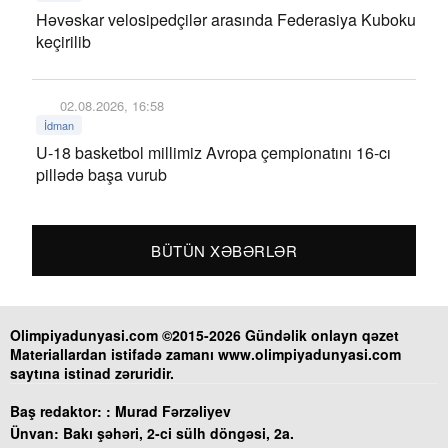
Həvəskar velosipedçilər arasında Federasiya Kuboku
keçirilib
02.08.2026, 16:58
İdman
U-18 basketbol millimiz Avropa çempionatını 16-cı
pillədə başa vurub
BÜTÜN XƏBƏRLƏR
Olimpiyadunyasi.com ©2015-2026 Gündəlik onlayn qəzet
Materiallardan istifadə zamanı www.olimpiyadunyasi.com
saytına istinad zəruridir.
Baş redaktor: :
Murad Fərzəliyev
Ünvan:
Bakı şəhəri, 2-ci sülh döngəsi, 2a.