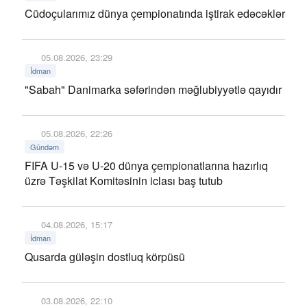
Cüdoçularımız dünya çempionatında iştirak edəcəklər
05.08.2026, 23:29
İdman
"Sabah" Danimarka səfərindən məğlubiyyətlə qayıdır
05.08.2026, 22:26
Gündəm
FIFA U-15 və U-20 dünya çempionatlarına hazırlıq
üzrə Təşkilat Komitəsinin iclası baş tutub
04.08.2026, 15:17
İdman
Qusarda güləşin dostluq körpüsü
03.08.2026, 22:10