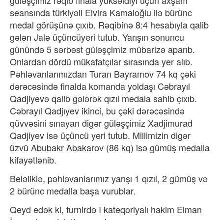
güləşçimiz rəqib finala yüksəldiyi üçün axşam
seansında türkiyəli Elvira Kamaloğlu ilə bürünc
medal görüşünə çıxıb. Rəqibinə 8:4 hesabıyla qalib
gələn Jalə üçüncüyeri tutub. Yarışın sonuncu
günündə 5 sərbəst güləşçimiz mübarizə aparıb.
Onlardan dördü mükafatçılar sırasında yer alıb.
Pəhləvanlarımızdan Turan Bayramov 74 kq çəki
dərəcəsində finalda komanda yoldaşı Cəbrayıl
Qadjiyevə qalib gələrək qızıl medala sahib çıxıb.
Cəbrayıl Qadjıyev ikinci, bu çəki dərəcəsində
qüvvəsini sınayan digər güləşçimiz Xadjimurad
Qadjiyev isə üçüncü yeri tutub. Millimizin digər
üzvü Abubakr Abakarov (86 kq) isə gümüş medalla
kifayətlənib.
Beləliklə, pəhləvanlarımız yarışı 1 qızıl, 2 gümüş və
2 bürünc medalla başa vurublar.
Qeyd edək ki, turnirdə I kateqoriyalı hakim Elman