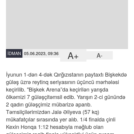
A+
İDMAN
05.06.2023, 09:36
A-
İyunun 1-dən 4-dək Qırğızıstanın paytaxtı Bişkekdə
güləş üzrə reytinq seriyasının üçüncü mərhələsi
keçirilib. "Bişkek Arena”da keçirilən yarışda
ölkəmizi 7 güləşçitəmsil edib. Yarışın 2-ci günündə
2 qadın güləşçimiz mübarizə aparıb.
Təmsilçilərimizdən Jalə Əliyeva (57 kq)
mükafatçılar sırasında yer alıb. 1/4 finalda çinli
Kexin Honqa 1:12 hesabıyla məğlub olan