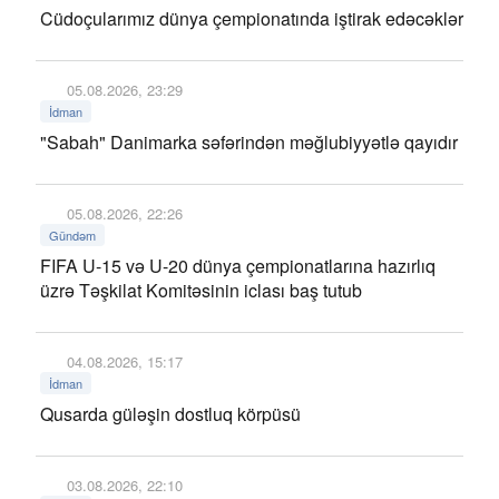
Cüdoçularımız dünya çempionatında iştirak edəcəklər
05.08.2026, 23:29
İdman
"Sabah" Danimarka səfərindən məğlubiyyətlə qayıdır
05.08.2026, 22:26
Gündəm
FIFA U-15 və U-20 dünya çempionatlarına hazırlıq
üzrə Təşkilat Komitəsinin iclası baş tutub
04.08.2026, 15:17
İdman
Qusarda güləşin dostluq körpüsü
03.08.2026, 22:10