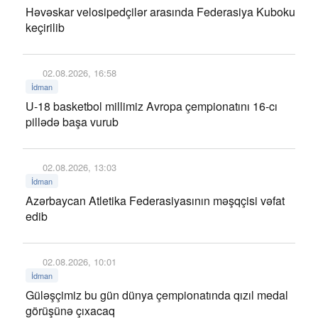
Həvəskar velosipedçilər arasında Federasiya Kuboku
keçirilib
02.08.2026, 16:58
İdman
U-18 basketbol millimiz Avropa çempionatını 16-cı
pillədə başa vurub
02.08.2026, 13:03
İdman
Azərbaycan Atletika Federasiyasının məşqçisi vəfat
edib
02.08.2026, 10:01
İdman
Güləşçimiz bu gün dünya çempionatında qızıl medal
görüşünə çıxacaq