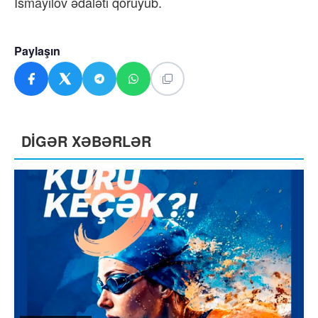
İsmayılov ədaləti qoruyub.
Paylaşın
DİGƏR XƏBƏRLƏR