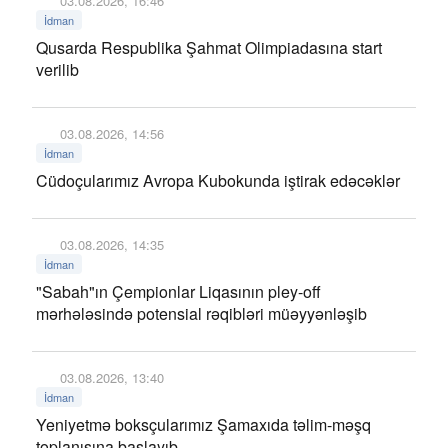
03.08.2026, 16:46
İdman
Qusarda Respublika Şahmat Olimpiadasına start
verilib
03.08.2026, 14:56
İdman
Cüdoçularımız Avropa Kubokunda iştirak edəcəklər
03.08.2026, 14:35
İdman
"Sabah"ın Çempionlar Liqasının pley-off
mərhələsində potensial rəqibləri müəyyənləşib
03.08.2026, 13:40
İdman
Yeniyetmə boksçularımız Şamaxıda təlim-məşq
toplanışına başlayıb