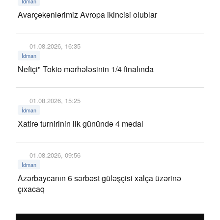
İdman
Avarçəkənlərimiz Avropa ikincisi olublar
01.08.2026, 16:35
İdman
Neftçi" Tokio mərhələsinin 1/4 finalında
01.08.2026, 15:25
İdman
Xatirə turnirinin ilk günündə 4 medal
01.08.2026, 09:56
İdman
Azərbaycanın 6 sərbəst güləşçisi xalça üzərinə
çıxacaq