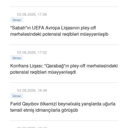
03.08.2026, 17:06
İdman
"Sabah"ın UEFA Avropa Liqasının pley-off
mərhələsindəki potensial rəqibləri müəyyənləşib
03.08.2026, 17:02
İdman
Konfrans Liqası: "Qarabağ"ın pley-off mərhələsindəki
potensial rəqibləri müəyyənləşdi
03.08.2026, 16:48
İdman
Fərid Qayıbov ölkəmizi beynəlxalq yarışlarda uğurla
təmsil etmiş idmançılarla görüşüb