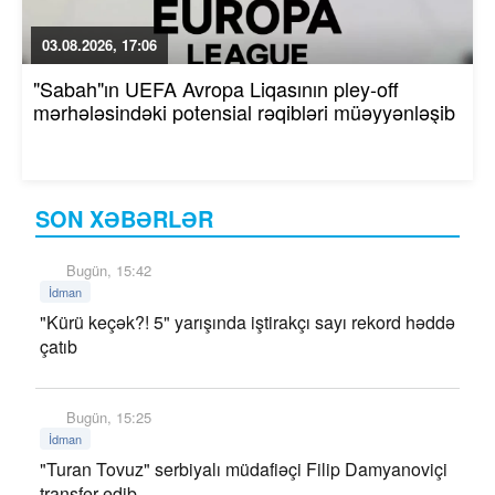
03.08.2026, 17:06
"Sabah"ın UEFA Avropa Liqasının pley-off
mərhələsindəki potensial rəqibləri müəyyənləşib
SON XƏBƏRLƏR
Bugün, 15:42
İdman
"Kürü keçək?! 5" yarışında iştirakçı sayı rekord həddə
çatıb
Bugün, 15:25
İdman
"Turan Tovuz" serbiyalı müdafiəçi Filip Damyanoviçi
transfer edib