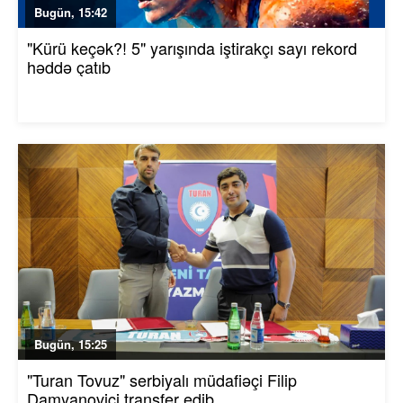
Bugün, 15:42
"Kürü keçək?! 5" yarışında iştirakçı sayı rekord
həddə çatıb
Bugün, 15:25
"Turan Tovuz" serbiyalı müdafiəçi Filip
Damyanoviçi transfer edib