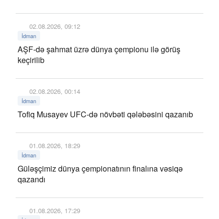
02.08.2026, 09:12
İdman
AŞF-də şahmat üzrə dünya çempionu ilə görüş
keçirilib
02.08.2026, 00:14
İdman
Tofiq Musayev UFC-də növbəti qələbəsini qazanıb
01.08.2026, 18:29
İdman
Güləşçimiz dünya çempionatının finalına vəsiqə
qazandı
01.08.2026, 17:29