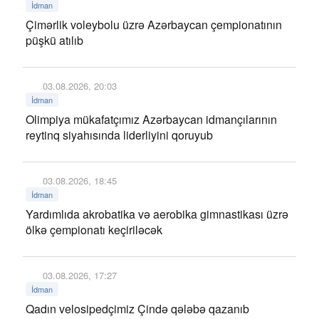
İdman
Çimərlik voleybolu üzrə Azərbaycan çempionatının
püşkü atılıb
03.08.2026, 20:03
İdman
Olimpiya mükafatçımız Azərbaycan idmançılarının
reytinq siyahısında liderliyini qoruyub
03.08.2026, 18:45
İdman
Yardımlıda akrobatika və aerobika gimnastikası üzrə
ölkə çempionatı keçiriləcək
03.08.2026, 17:27
İdman
Qadın velosipedçimiz Çində qələbə qazanıb