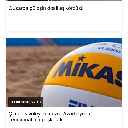
Qusarda güləşin dostluq körpüsü
03.08.2026, 22:10
Çimərlik voleybolu üzrə Azərbaycan
çempionatının püşkü atılıb