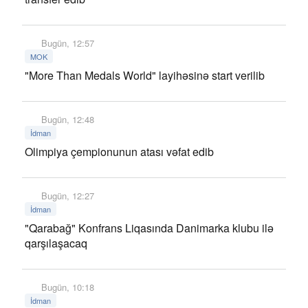
Bugün, 12:57
MOK
"More Than Medals World" layihəsinə start verilib
Bugün, 12:48
İdman
Olimpiya çempionunun atası vəfat edib
Bugün, 12:27
İdman
"Qarabağ" Konfrans Liqasında Danimarka klubu ilə
qarşılaşacaq
Bugün, 10:18
İdman