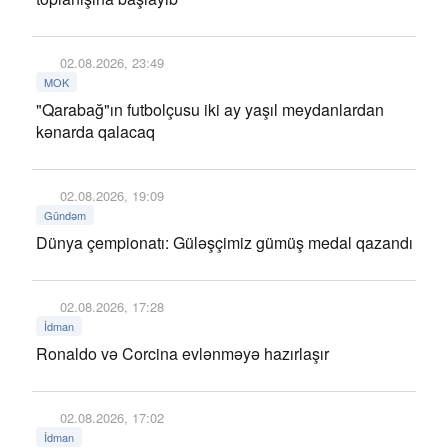
02.08.2026, 23:49
MOK
"Qarabağ"ın futbolçusu iki ay yaşıl meydanlardan
kənarda qalacaq
02.08.2026, 19:09
Gündəm
Dünya çempionatı: Güləşçimiz gümüş medal qazandı
02.08.2026, 17:28
İdman
Ronaldo və Corcina evlənməyə hazırlaşır
02.08.2026, 17:02
İdman