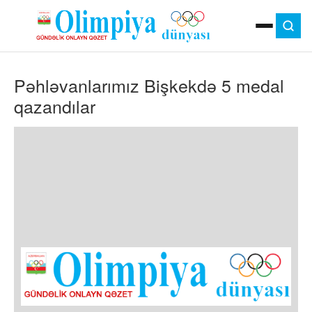
ANA SƏHIFƏ
Pəhləvanlarımız Bişkekdə 5 medal
MOK
OLIMPIYA OYUNLARI
qazandılar
ÇAP VERSIYASI
TV
GÜNDƏM
İDMAN
OLIMPIYA HƏRƏKATI
MƏDƏNIYYƏT
MÜSAHIBƏ
FOTO
VIDEO
DIGƏR