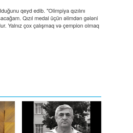
lduğunu qeyd edib. "Olimpiya qızılını
ışacağam.
Qızıl medal üçün əlimdən gələni
ur. Yalnız çox çalışmaq və çempion olmaq