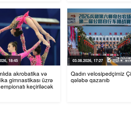
026, 18:45
03.08.2026, 17:27
mlıda akrobatika və
Qadın velosipedçimiz Ç
ika gimnastikası üzrə
qələbə qazanıb
çempionatı keçiriləcək