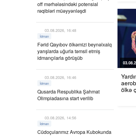
off mərhələsindəki potensial
rəqibləri müəyyənləşdi
03.08.2026, 16:48
İdman
Fərid Qayıbov ölkəmizi beynəlxalq
yarışlarda uğurla təmsil etmiş
idmançılarla görüşüb
03.08.2
Yardı
03.08.2026, 16:46
aerob
İdman
ölkə 
Qusarda Respublika Şahmat
Olimpiadasına start verilib
03.08.2026, 14:56
İdman
Cüdoçularımız Avropa Kubokunda