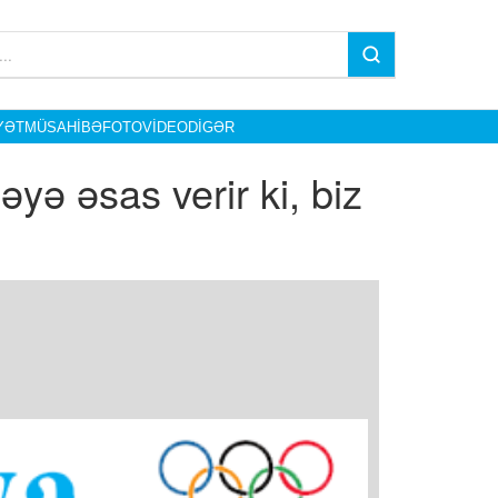
YƏT
MÜSAHIBƏ
FOTO
VIDEO
DIGƏR
yə əsas verir ki, biz