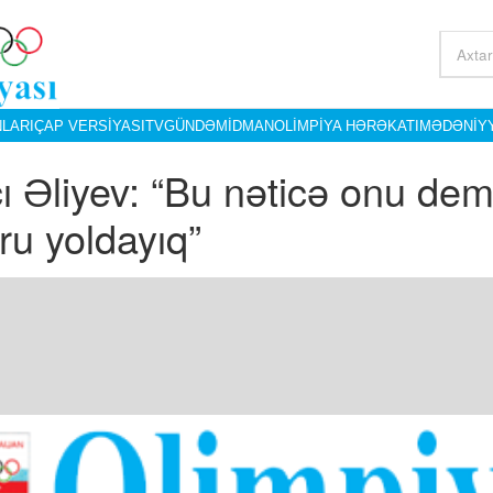
LARI
ÇAP VERSIYASI
TV
GÜNDƏM
İDMAN
OLIMPIYA HƏRƏKATI
MƏDƏNIY
ı Əliyev: “Bu nəticə onu demə
ru yoldayıq”