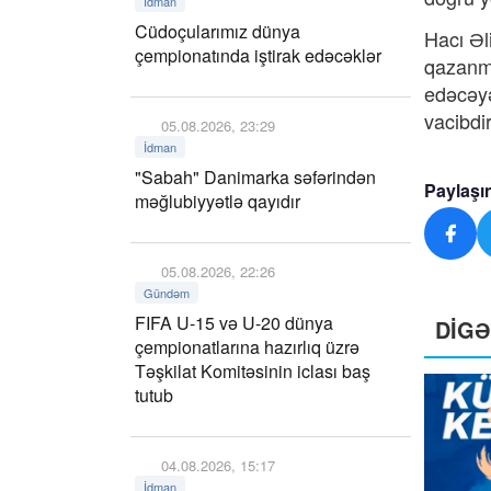
İdman
Cüdoçularımız dünya
Hacı Əl
çempionatında iştirak edəcəklər
qazanm
edəcəyə
vacibdi
05.08.2026, 23:29
İdman
"Sabah" Danimarka səfərindən
Paylaşı
məğlubiyyətlə qayıdır
05.08.2026, 22:26
Gündəm
FIFA U-15 və U-20 dünya
DİG
çempionatlarına hazırlıq üzrə
Təşkilat Komitəsinin iclası baş
tutub
04.08.2026, 15:17
İdman