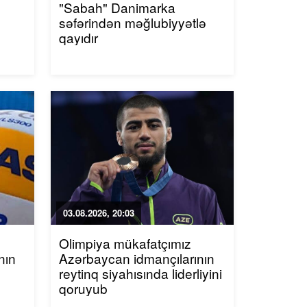
"Sabah" Danimarka
səfərindən məğlubiyyətlə
qayıdır
03.08.2026, 20:03
Olimpiya mükafatçımız
nın
Azərbaycan idmançılarının
reytinq siyahısında liderliyini
qoruyub