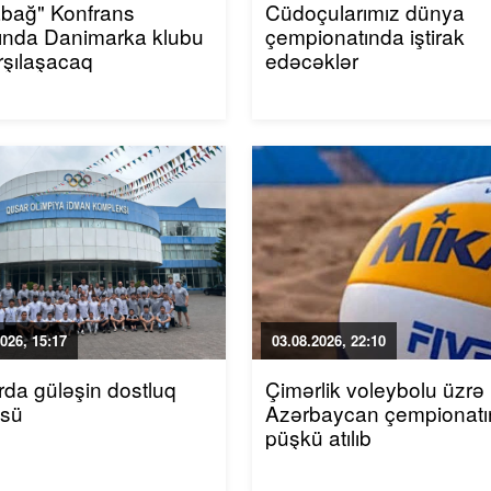
bağ" Konfrans
Cüdoçularımız dünya
ında Danimarka klubu
çempionatında iştirak
arşılaşacaq
edəcəklər
026, 15:17
03.08.2026, 22:10
da güləşin dostluq
Çimərlik voleybolu üzrə
üsü
Azərbaycan çempionatı
püşkü atılıb