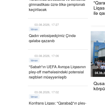
"Qara
gimnastikası üzrə ölkə çempionatı
Liqas
keçiriləcək
ilə q
03.08.2026, 17:27
İdman
Qadın velosipedçimiz Çində
qələbə qazanıb
03.08.2026, 17:06
İdman
"Sabah"ın UEFA Avropa Liqasının
pley-off mərhələsindəki potensial
04.08.2
rəqibləri müəyyənləşib
Qusar
körp
03.08.2026, 17:02
İdman
Konfrans Liqası: "Qarabağ"ın pley-