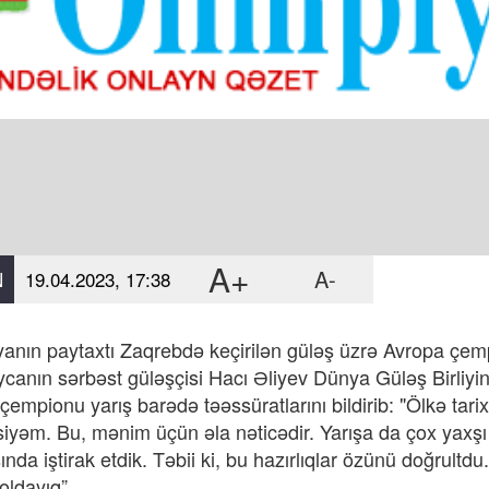
A+
A-
N
19.04.2023, 17:38
yanın paytaxtı Zaqrebdə keçirilən güləş üzrə Avropa çem
canın sərbəst güləşçisi Hacı Əliyev Dünya Güləş Birliyin
çempionu yarış barədə təəssüratlarını bildirib: "Ölkə tari
siyəm.
Bu, mənim üçün əla nəticədir. Yarışa da çox yaxşı
ı
nda iştirak etdik. Təbii ki, bu hazırlıqlar özünü doğrultd
oldayıq”