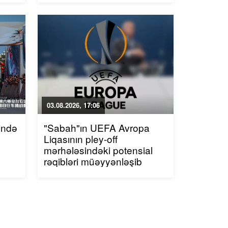
03.08.2026, 17:06
ində
"Sabah"ın UEFA Avropa
Liqasının pley-off
mərhələsindəki potensial
rəqibləri müəyyənləşib