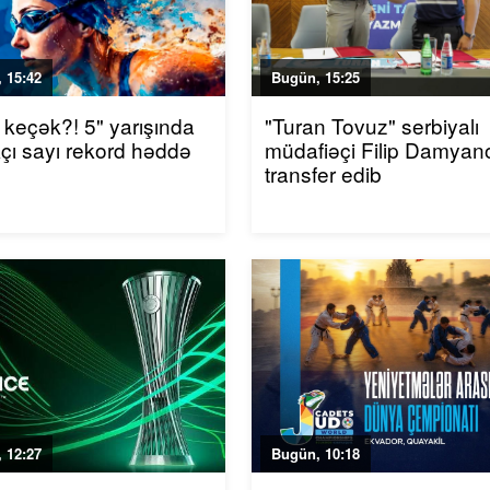
 15:42
Bugün, 15:25
 keçək?! 5" yarışında
"Turan Tovuz" serbiyalı
akçı sayı rekord həddə
müdafiəçi Filip Damyano
transfer edib
 12:27
Bugün, 10:18