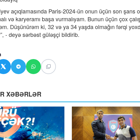
iyev açıqlamasında Paris-2024-ün onun üçün
son şans
o
alı və karyeramı başa vurmalıyam. Bunun üçün çox çal
m. Düşünürəm ki, 32 və ya 34 yaşda olmağın fərqi yoxd
r
”, - deyə sərbəst güləşçi bildirib.
n
ƏR XƏBƏRLƏR