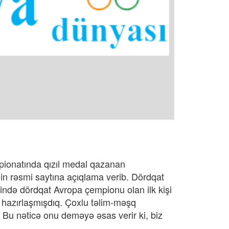
pionatında qızıl medal qazanan
in rəsmi saytına açıqlama verib. Dördqat
xində dördqat Avropa çempionu olan ilk kişi
 hazırlaşmışdıq. Çoxlu təlim-məşq
u. Bu nəticə onu deməyə əsas verir ki, biz