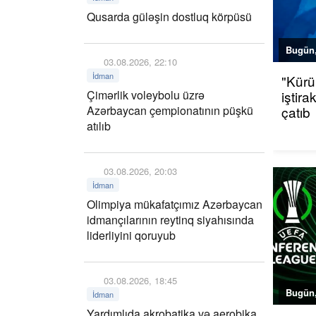
Qusarda güləşin dostluq körpüsü
Bugün,
03.08.2026, 22:10
İdman
"Kürü
Çimərlik voleybolu üzrə
iştir
Azərbaycan çempionatının püşkü
çatıb
atılıb
03.08.2026, 20:03
İdman
Olimpiya mükafatçımız Azərbaycan
idmançılarının reytinq siyahısında
liderliyini qoruyub
03.08.2026, 18:45
Bugün,
İdman
Yardımlıda akrobatika və aerobika