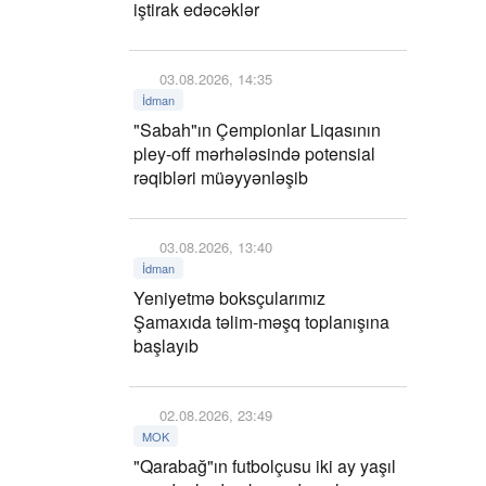
iştirak edəcəklər
03.08.2026, 14:35
İdman
"Sabah"ın Çempionlar Liqasının
pley-off mərhələsində potensial
rəqibləri müəyyənləşib
03.08.2026, 13:40
İdman
Yeniyetmə boksçularımız
Şamaxıda təlim-məşq toplanışına
başlayıb
02.08.2026, 23:49
MOK
"Qarabağ"ın futbolçusu iki ay yaşıl