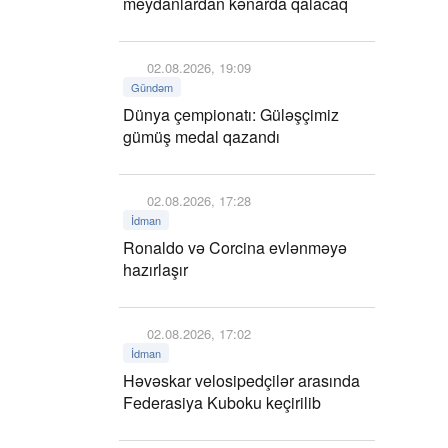
meydanlardan kənarda qalacaq
02.08.2026, 19:09
Gündəm
Dünya çempionatı: Güləşçimiz
gümüş medal qazandı
02.08.2026, 17:28
İdman
Ronaldo və Corcina evlənməyə
hazırlaşır
02.08.2026, 17:02
İdman
Həvəskar velosipedçilər arasında
Federasiya Kuboku keçirilib