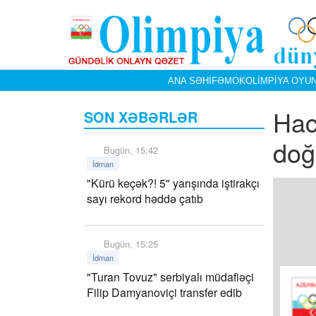
ANA SƏHIFƏ
MOK
OLIMPIYA OYUN
Hac
SON XƏBƏRLƏR
doğ
Bugün, 15:42
İdman
"Kürü keçək?! 5" yarışında iştirakçı
sayı rekord həddə çatıb
Bugün, 15:25
İdman
"Turan Tovuz" serbiyalı müdafiəçi
Filip Damyanoviçi transfer edib