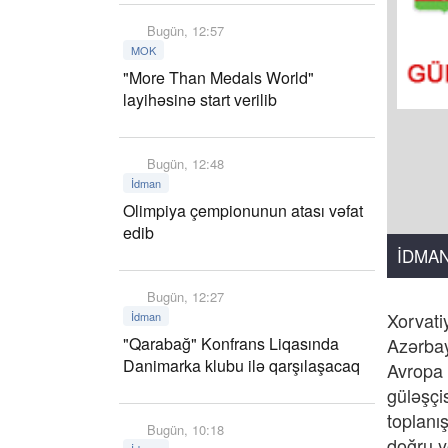
Bugün, 12:57
MOK
"More Than Medals World"
layihəsinə start verilib
Bugün, 12:48
İdman
Olimpiya çempionunun atası vəfat
edib
İDMA
Bugün, 12:27
Xorvati
İdman
"Qarabağ" Konfrans Liqasında
Azərbay
Danimarka klubu ilə qarşılaşacaq
Avropa 
güləşçi
toplanış
Bugün, 10:18
doğru y