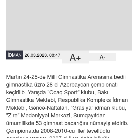
A+
İDMAN
26.03.2023, 08:47
A-
Martın 24-25-də Milli Gimnastika Arenasına bədii
gimnastika üzrə 28-ci Azərbaycan çempionatı
keçirilib. Yarışda "Ocaq Sport" klubu, Bakı
Gimnastika Məktəbi, Respublika Kompleks İdman
Məktəbi, Gəncə-Naftalan, "Grasiya” idman klubu,
"Zirə” Mədəniyyət Mərkəzi, Sumqayıtdan
ümumilikdə 53 gimnast bacarığını nümayiş etdirib.
Çempionatda 2008-2010-cu illər təvəllüdlü