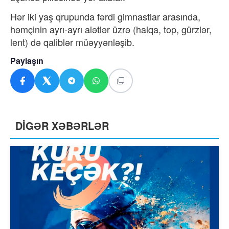
Hər iki yaş qrupunda fərdi gimnastlar arasında,
həmçinin ayrı-ayrı alətlər üzrə (halqa, top, gürzlər,
lent) də qaliblər müəyyənləşib.
Paylaşın
DİGƏR XƏBƏRLƏR