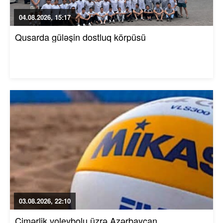
04.08.2026, 15:17
Qusarda güləşin dostluq körpüsü
03.08.2026, 22:10
Çimərlik voleybolu üzrə Azərbaycan