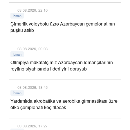
03.08.2026, 22:10
İdman
Çimərlik voleybolu üzrə Azərbaycan çempionatının
püşkü atılıb
03.08.2026, 20:03
İdman
Olimpiya mükafatçımız Azərbaycan idmançılarının
reytinq siyahısında liderliyini qoruyub
03.08.2026, 18:45
İdman
Yardımlıda akrobatika və aerobika gimnastikası üzrə
ölkə çempionatı keçiriləcək
03.08.2026, 17:27