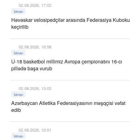
02.08.2026, 17:02
İdman
Həvəskar velosipedçilər arasında Federasiya Kuboku
keçirilib
02.08.2026, 16:58
İdman
U-18 basketbol millimiz Avropa çempionatını 16-cı
pillədə başa vurub
02.08.2026, 13:03
İdman
Azərbaycan Atletika Federasiyasının məşqçisi vəfat
edib
02.08.2026, 10:01
İdman