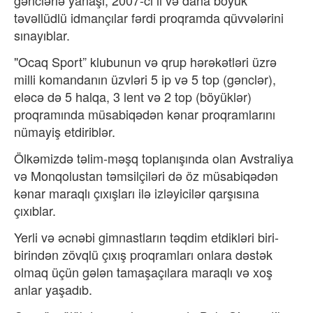
gənclərlə yanaşı, 2007-ci il və daha böyük
təvəllüdlü idmançılar fərdi proqramda qüvvələrini
sınayıblar.
"Ocaq Sport” klubunun və qrup hərəkətləri üzrə
milli komandanın üzvləri 5 ip və 5 top (gənclər),
eləcə də 5 halqa, 3 lent və 2 top (böyüklər)
proqramında müsabiqədən kənar proqramlarını
nümayiş etdiriblər.
Ölkəmizdə təlim-məşq toplanışında olan Avstraliya
və Monqolustan təmsilçiləri də öz müsabiqədən
kənar maraqlı çıxışları ilə izləyicilər qarşısına
çıxıblar.
Yerli və əcnəbi gimnastların təqdim etdikləri biri-
birindən zövqlü çıxış proqramları onlara dəstək
olmaq üçün gələn tamaşaçılara maraqlı və xoş
anlar yaşadıb.