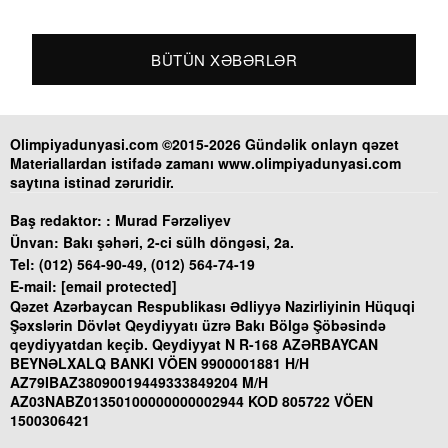
BÜTÜN XƏBƏRLƏR
Olimpiyadunyasi.com ©2015-2026 Gündəlik onlayn qəzet
Materiallardan istifadə zamanı www.olimpiyadunyasi.com
saytına istinad zəruridir.
Baş redaktor: :
Murad Fərzəliyev
Ünvan:
Bakı şəhəri, 2-ci sülh döngəsi, 2a.
Tel:
(012) 564-90-49, (012) 564-74-19
E-mail:
[email protected]
Qəzet Azərbaycan Respublikası Ədliyyə Nazirliyinin Hüquqi
Şəxslərin Dövlət Qeydiyyatı üzrə Bakı Bölgə Şöbəsində
qeydiyyatdan keçib. Qeydiyyat N R-168 AZƏRBAYCAN
BEYNƏLXALQ BANKI VÖEN 9900001881 H/H
AZ79IBAZ38090019449333849204 M/H
AZ03NABZ01350100000000002944 KOD 805722 VÖEN
1500306421