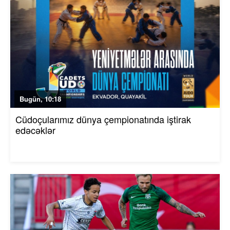
Bugün, 10:18
Cüdoçularımız dünya çempionatında iştirak
edəcəklər