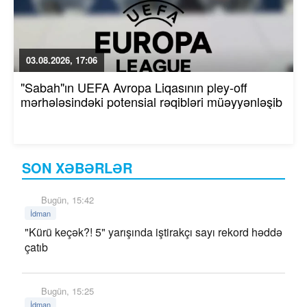
03.08.2026, 17:06
"Sabah"ın UEFA Avropa Liqasının pley-off
mərhələsindəki potensial rəqibləri müəyyənləşib
SON XƏBƏRLƏR
Bugün, 15:42
İdman
"Kürü keçək?! 5" yarışında iştirakçı sayı rekord həddə
çatıb
Bugün, 15:25
İdman