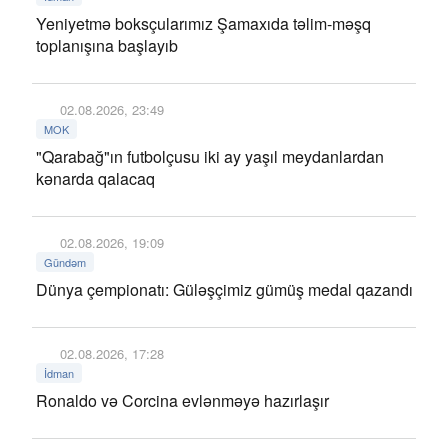
Yeniyetmə boksçularımız Şamaxıda təlim-məşq
toplanışına başlayıb
02.08.2026, 23:49
MOK
"Qarabağ"ın futbolçusu iki ay yaşıl meydanlardan
kənarda qalacaq
02.08.2026, 19:09
Gündəm
Dünya çempionatı: Güləşçimiz gümüş medal qazandı
02.08.2026, 17:28
İdman
Ronaldo və Corcina evlənməyə hazırlaşır