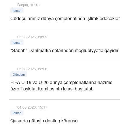
Bugün, 10:18
İdman
Cüdoçularımız dünya çempionatında iştirak edəcəklər
05.08.2026, 23:29
İdman
"Sabah" Danimarka səfərindən məğlubiyyətlə qayıdır
05.08.2026, 22:26
Gündəm
FIFA U-15 və U-20 dünya çempionatlarına hazırlıq
üzrə Təşkilat Komitəsinin iclası baş tutub
04.08.2026, 15:17
İdman
Qusarda güləşin dostluq körpüsü