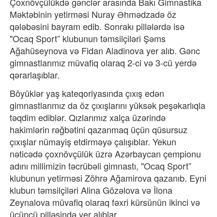
Çoxnövçülükdə gənclər arasında Bakı Gimnastika
Məktəbinin yetirməsi Nuray Əhmədzadə öz
qələbəsini bayram edib. Sonrakı pillələrdə isə
"Ocaq Sport” klubunun təmsilçiləri Şəms
Ağahüseynova və Fidan Aladinova yer alıb. Gənc
gimnastlarımız müvafiq olaraq 2-ci və 3-cü yerdə
qərarlaşıblar.
Böyüklər yaş kateqoriyasında çıxış edən
gimnastlarımız da öz çıxışlarını yüksək peşəkarlıqla
təqdim ediblər. Qızlarımız xalça üzərində
hakimlərin rəğbətini qazanmaq üçün qüsursuz
çıxışlar nümayiş etdirməyə çalışıblar. Yekun
nəticədə çoxnövçülük üzrə Azərbaycan çempionu
adını millimizin təcrübəli gimnastı, "Ocaq Sport”
klubunun yetirməsi Zöhrə Ağamirova qazanıb. Eyni
klubun təmsilçiləri Alina Gözəlova və İlona
Zeynalova müvafiq olaraq fəxri kürsünün ikinci və
üçüncü pilləsində yer alıblar.