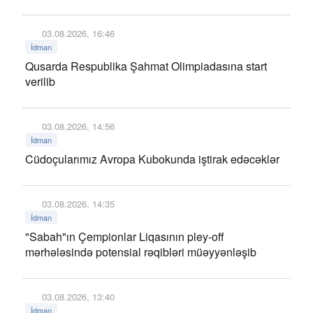
03.08.2026, 16:46
İdman
Qusarda Respublika Şahmat Olimpiadasına start
verilib
03.08.2026, 14:56
İdman
Cüdoçularımız Avropa Kubokunda iştirak edəcəklər
03.08.2026, 14:35
İdman
"Sabah"ın Çempionlar Liqasının pley-off
mərhələsində potensial rəqibləri müəyyənləşib
03.08.2026, 13:40
İdman