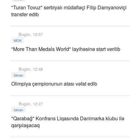
"Turan Tovuz" serbiyalı müdafiəçi Filip Damyanoviçi
transfer edib
Bugün, 12:57
MOK
"More Than Medals World" layihəsinə start verilib
Bugün, 12:48
İdman
Olimpiya çempionunun atası vəfat edib
Bugün, 12:27
İdman
"Qarabağ" Konfrans Liqasında Danimarka klubu ilə
qarşılaşacaq