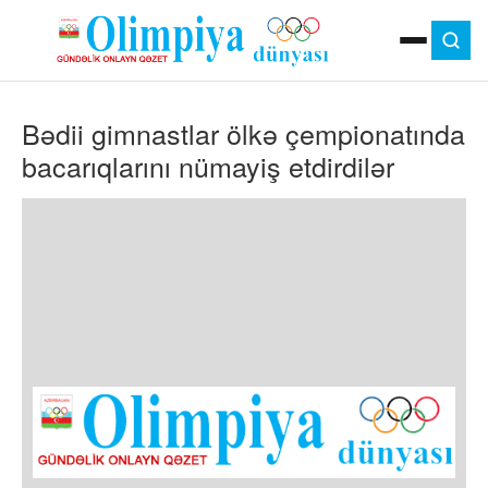
ANA SƏHIFƏ
Bədii gimnastlar ölkə çempionatında
MOK
OLIMPIYA OYUNLARI
bacarıqlarını nümayiş etdirdilər
ÇAP VERSIYASI
TV
GÜNDƏM
İDMAN
OLIMPIYA HƏRƏKATI
MƏDƏNIYYƏT
MÜSAHIBƏ
FOTO
VIDEO
DIGƏR