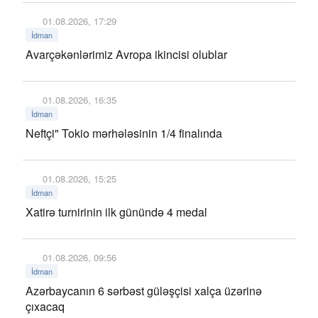
01.08.2026, 17:29
İdman
Avarçəkənlərimiz Avropa ikincisi olublar
01.08.2026, 16:35
İdman
Neftçi" Tokio mərhələsinin 1/4 finalında
01.08.2026, 15:25
İdman
Xatirə turnirinin ilk günündə 4 medal
01.08.2026, 09:56
İdman
Azərbaycanın 6 sərbəst güləşçisi xalça üzərinə
çıxacaq