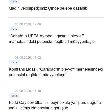
İdman
Qadın velosipedçimiz Çində qələbə qazanıb
03.08.2026, 17:06
İdman
"Sabah"ın UEFA Avropa Liqasının pley-off
mərhələsindəki potensial rəqibləri müəyyənləşib
03.08.2026, 17:02
İdman
Konfrans Liqası: "Qarabağ"ın pley-off mərhələsindəki
potensial rəqibləri müəyyənləşdi
03.08.2026, 16:48
İdman
Fərid Qayıbov ölkəmizi beynəlxalq yarışlarda uğurla
təmsil etmiş idmançılarla görüşüb