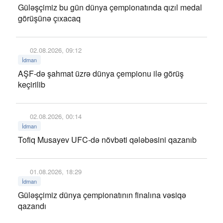
Güləşçimiz bu gün dünya çempionatında qızıl medal
görüşünə çıxacaq
02.08.2026, 09:12
İdman
AŞF-də şahmat üzrə dünya çempionu ilə görüş
keçirilib
02.08.2026, 00:14
İdman
Tofiq Musayev UFC-də növbəti qələbəsini qazanıb
01.08.2026, 18:29
İdman
Güləşçimiz dünya çempionatının finalına vəsiqə
qazandı