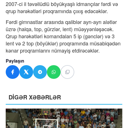
2007-ci il təvəllüdlü böyükyaşlı idmançılar fərdi və
qrup hərəkətləri proqramında çıxış edəcəklər.
Fərdi gimnastlar arasında qaliblər ayrı-ayrı alətlər
üzrə (halqa, top, gürzlər, lent) müəyyənləşəcək.
Qrup hərəkətləri komandaları 5 ip (gənclər) və 3
lent və 2 top (böyüklər) proqramında müsabiqədən
kənar proqramlarını nümayiş etdirəcəklər.
Paylaşın
DİGƏR XƏBƏRLƏR