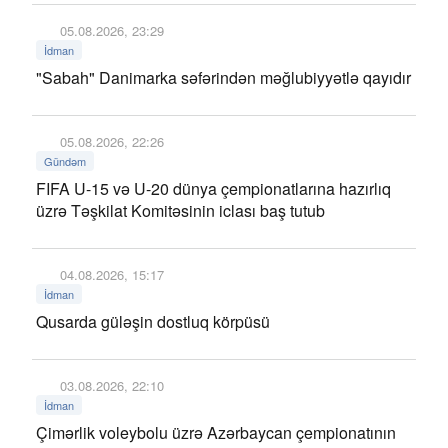
05.08.2026, 23:29
İdman
"Sabah" Danimarka səfərindən məğlubiyyətlə qayıdır
05.08.2026, 22:26
Gündəm
FIFA U-15 və U-20 dünya çempionatlarına hazırlıq
üzrə Təşkilat Komitəsinin iclası baş tutub
04.08.2026, 15:17
İdman
Qusarda güləşin dostluq körpüsü
03.08.2026, 22:10
İdman
Çimərlik voleybolu üzrə Azərbaycan çempionatının