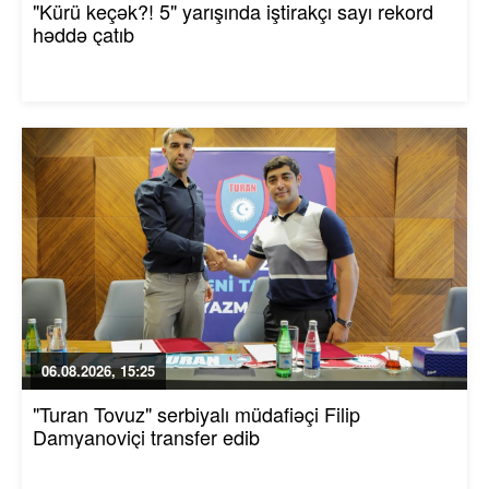
"Kürü keçək?! 5" yarışında iştirakçı sayı rekord
həddə çatıb
06.08.2026, 15:25
"Turan Tovuz" serbiyalı müdafiəçi Filip
Damyanoviçi transfer edib