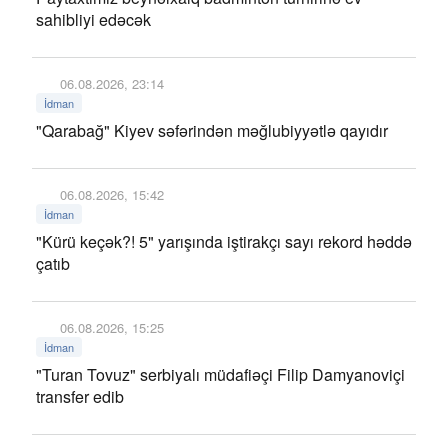
sahibliyi edəcək
06.08.2026, 23:14
İdman
"Qarabağ" Kiyev səfərindən məğlubiyyətlə qayıdır
06.08.2026, 15:42
İdman
"Kürü keçək?! 5" yarışında iştirakçı sayı rekord həddə
çatıb
06.08.2026, 15:25
İdman
"Turan Tovuz" serbiyalı müdafiəçi Filip Damyanoviçi
transfer edib