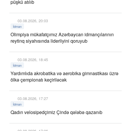
püşkü atılıb
03.08.2026, 20:03
İdman
Olimpiya mükafatçımız Azərbaycan idmançılarının
reytinq siyahısında liderliyini qoruyub
03.08.2026, 18:45
İdman
Yardımlıda akrobatika və aerobika gimnastikası üzrə
ölkə çempionatı keçiriləcək
03.08.2026, 17:27
İdman
Qadın velosipedçimiz Çində qələbə qazanıb
03.08.2026, 17:06