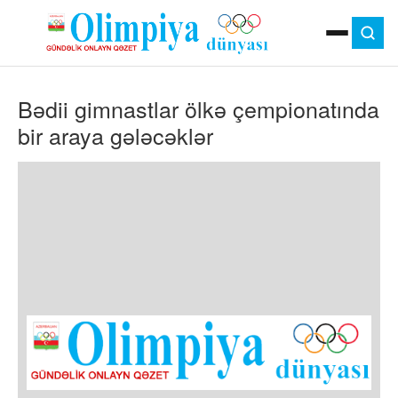
ANA SƏHIFƏ
Bədii gimnastlar ölkə çempionatında
MOK
OLIMPIYA OYUNLARI
bir araya gələcəklər
ÇAP VERSIYASI
TV
GÜNDƏM
İDMAN
OLIMPIYA HƏRƏKATI
MƏDƏNIYYƏT
MÜSAHIBƏ
FOTO
VIDEO
DIGƏR