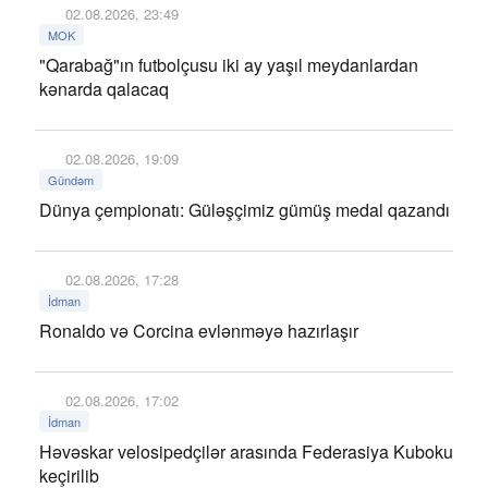
02.08.2026, 23:49
MOK
"Qarabağ"ın futbolçusu iki ay yaşıl meydanlardan
kənarda qalacaq
02.08.2026, 19:09
Gündəm
Dünya çempionatı: Güləşçimiz gümüş medal qazandı
02.08.2026, 17:28
İdman
Ronaldo və Corcina evlənməyə hazırlaşır
02.08.2026, 17:02
İdman
Həvəskar velosipedçilər arasında Federasiya Kuboku
keçirilib