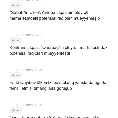
İdman
"Sabah"ın UEFA Avropa Liqasının pley-off
mərhələsindəki potensial rəqibləri müəyyənləşib
03.08.2026, 17:02
İdman
Konfrans Liqası: "Qarabağ"ın pley-off mərhələsindəki
potensial rəqibləri müəyyənləşdi
03.08.2026, 16:48
İdman
Fərid Qayıbov ölkəmizi beynəlxalq yarışlarda uğurla
təmsil etmiş idmançılarla görüşüb
03.08.2026, 16:46
İdman
Qusarda Respublika Şahmat Olimpiadasına start