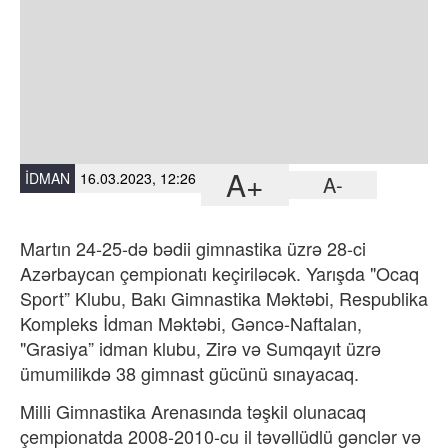
A+
İDMAN
16.03.2023, 12:26
A-
Martın 24-25-də bədii gimnastika üzrə 28-ci
Azərbaycan çempionatı keçiriləcək.
Yar
ış
da
"
Ocaq
Sport
”
Klubu
,
Bak
ı
Gimnastika
M
ə
kt
ə
bi
,
Respublika
Kompleks
İ
dman
M
ə
kt
ə
bi
,
G
ə
nc
ə-
Naftalan
,
"
Grasiya
”
idman
klubu
,
Zir
ə
v
ə
Sumqay
ı
t
ü
zr
ə
ü
mumilikd
ə 38
gimnast
g
ü
c
ü
n
ü
s
ı
nayacaq
.
Milli Gimnastika Arenasında təşkil olunacaq
çempionatda 2008-2010-cu il təvəllüdlü gənclər və