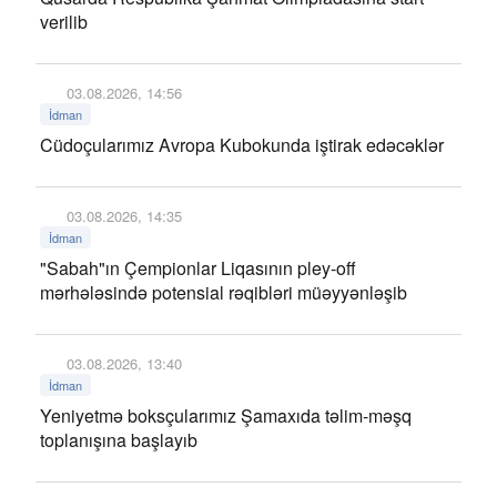
verilib
03.08.2026, 14:56
İdman
Cüdoçularımız Avropa Kubokunda iştirak edəcəklər
03.08.2026, 14:35
İdman
"Sabah"ın Çempionlar Liqasının pley-off
mərhələsində potensial rəqibləri müəyyənləşib
03.08.2026, 13:40
İdman
Yeniyetmə boksçularımız Şamaxıda təlim-məşq
toplanışına başlayıb