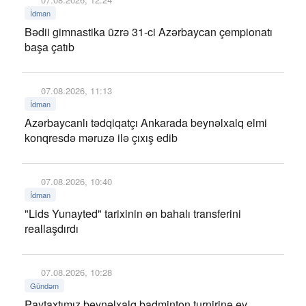
İdman
Bədii gimnastika üzrə 31-ci Azərbaycan çempionatı
başa çatıb
07.08.2026, 11:13
İdman
Azərbaycanlı tədqiqatçı Ankarada beynəlxalq elmi
konqresdə məruzə ilə çıxış edib
07.08.2026, 10:40
İdman
"Lids Yunayted" tarixinin ən bahalı transferini
reallaşdırdı
07.08.2026, 10:28
Gündəm
Paytaxtımız beynəlxalq badminton turnirinə ev