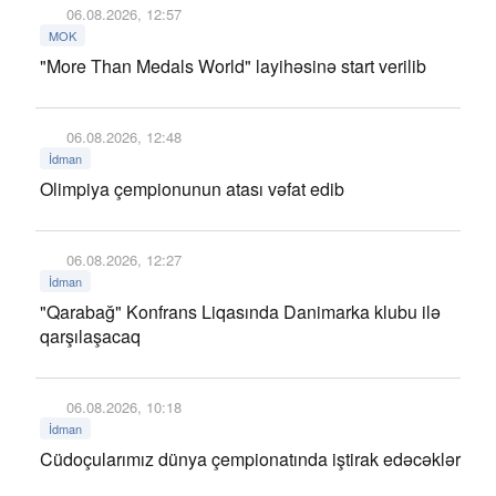
06.08.2026, 12:57
MOK
"More Than Medals World" layihəsinə start verilib
06.08.2026, 12:48
İdman
Olimpiya çempionunun atası vəfat edib
06.08.2026, 12:27
İdman
"Qarabağ" Konfrans Liqasında Danimarka klubu ilə
qarşılaşacaq
06.08.2026, 10:18
İdman
Cüdoçularımız dünya çempionatında iştirak edəcəklər