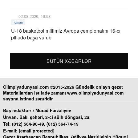
02.08.2026, 16:58
İdman
U-18 basketbol millimiz Avropa çempionatını 16-cı
pillədə başa vurub
BÜTÜN XƏBƏRLƏR
Olimpiyadunyasi.com ©2015-2026 Gündəlik onlayn qəzet
Materiallardan istifadə zamanı www.olimpiyadunyasi.com
saytına istinad zəruridir.
Baş redaktor: :
Murad Fərzəliyev
Ünvan:
Bakı şəhəri, 2-ci sülh döngəsi, 2a.
Tel:
(012) 564-90-49, (012) 564-74-19
E-mail:
[email protected]
Qəzet Azərbaycan Respublikası Ədliyyə Nazirliyinin Hüquqi