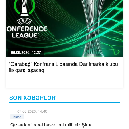
06.08.2026, 12:27
"Qarabağ" Konfrans Liqasında Danimarka klubu
ilə qarşılaşacaq
SON XƏBƏRLƏR
07.08.2026, 14:40
İdman
Qızlardan ibarət basketbol millimiz Şimali