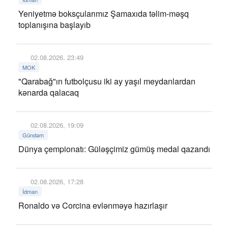
Yeniyetmə boksçularımız Şamaxıda təlim-məşq
toplanışına başlayıb
02.08.2026, 23:49
MOK
"Qarabağ"ın futbolçusu iki ay yaşıl meydanlardan
kənarda qalacaq
02.08.2026, 19:09
Gündəm
Dünya çempionatı: Güləşçimiz gümüş medal qazandı
02.08.2026, 17:28
İdman
Ronaldo və Corcina evlənməyə hazırlaşır