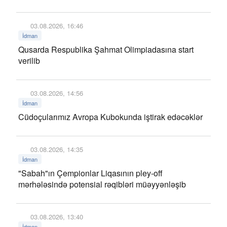
03.08.2026, 16:46
İdman
Qusarda Respublika Şahmat Olimpiadasına start
verilib
03.08.2026, 14:56
İdman
Cüdoçularımız Avropa Kubokunda iştirak edəcəklər
03.08.2026, 14:35
İdman
"Sabah"ın Çempionlar Liqasının pley-off
mərhələsində potensial rəqibləri müəyyənləşib
03.08.2026, 13:40
İdman