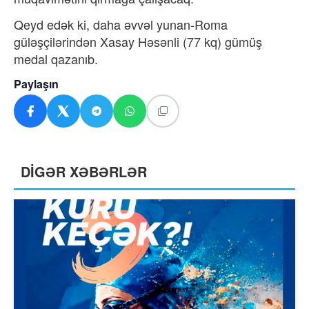
Qeyd edək ki, daha əvvəl yunan-Roma
güləşçilərindən Xasay Həsənli (77 kq) gümüş
medal qazanıb.
Paylaşın
DİGƏR XƏBƏRLƏR