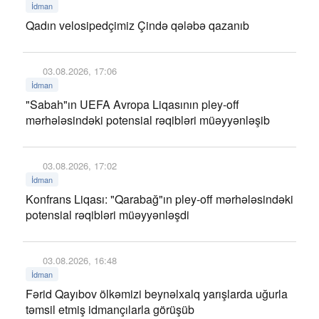
İdman
Qadın velosipedçimiz Çində qələbə qazanıb
03.08.2026, 17:06
İdman
"Sabah"ın UEFA Avropa Liqasının pley-off
mərhələsindəki potensial rəqibləri müəyyənləşib
03.08.2026, 17:02
İdman
Konfrans Liqası: "Qarabağ"ın pley-off mərhələsindəki
potensial rəqibləri müəyyənləşdi
03.08.2026, 16:48
İdman
Fərid Qayıbov ölkəmizi beynəlxalq yarışlarda uğurla
təmsil etmiş idmançılarla görüşüb