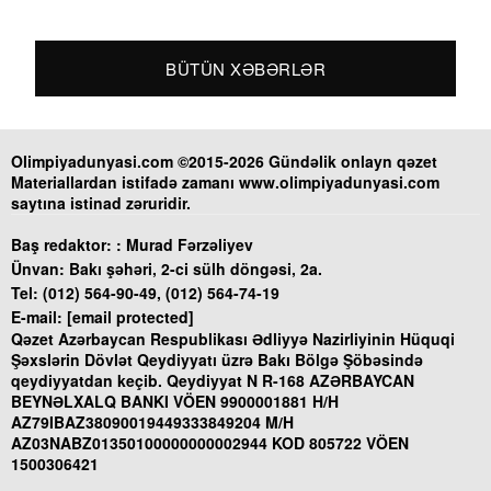
BÜTÜN XƏBƏRLƏR
Olimpiyadunyasi.com ©2015-2026 Gündəlik onlayn qəzet
Materiallardan istifadə zamanı www.olimpiyadunyasi.com
saytına istinad zəruridir.
Baş redaktor: :
Murad Fərzəliyev
Ünvan:
Bakı şəhəri, 2-ci sülh döngəsi, 2a.
Tel:
(012) 564-90-49, (012) 564-74-19
E-mail:
[email protected]
Qəzet Azərbaycan Respublikası Ədliyyə Nazirliyinin Hüquqi
Şəxslərin Dövlət Qeydiyyatı üzrə Bakı Bölgə Şöbəsində
qeydiyyatdan keçib. Qeydiyyat N R-168 AZƏRBAYCAN
BEYNƏLXALQ BANKI VÖEN 9900001881 H/H
AZ79IBAZ38090019449333849204 M/H
AZ03NABZ01350100000000002944 KOD 805722 VÖEN
1500306421