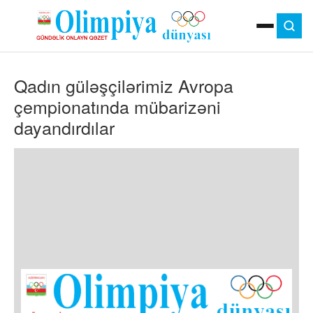
ANA SƏHIFƏ
Qadın güləşçilərimiz Avropa
MOK
OLIMPIYA OYUNLARI
çempionatında mübarizəni
ÇAP VERSIYASI
dayandırdılar
TV
GÜNDƏM
İDMAN
OLIMPIYA HƏRƏKATI
MƏDƏNIYYƏT
MÜSAHIBƏ
FOTO
VIDEO
DIGƏR