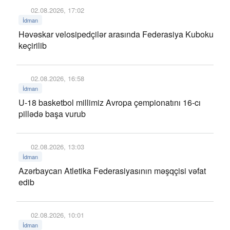
02.08.2026, 17:02
İdman
Həvəskar velosipedçilər arasında Federasiya Kuboku
keçirilib
02.08.2026, 16:58
İdman
U-18 basketbol millimiz Avropa çempionatını 16-cı
pillədə başa vurub
02.08.2026, 13:03
İdman
Azərbaycan Atletika Federasiyasının məşqçisi vəfat
edib
02.08.2026, 10:01
İdman