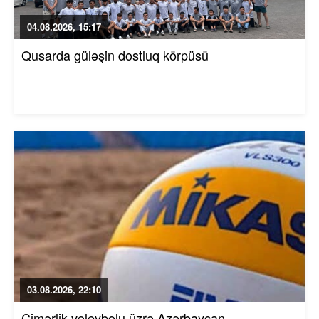
04.08.2026, 15:17
Qusarda güləşin dostluq körpüsü
03.08.2026, 22:10
Çimərlik voleybolu üzrə Azərbaycan