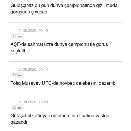
Güləşçimiz bu gün dünya çempionatında qızıl medal
görüşünə çıxacaq
02.08.2026, 09:12
İdman
AŞF-də şahmat üzrə dünya çempionu ilə görüş
keçirilib
02.08.2026, 00:14
İdman
Tofiq Musayev UFC-də növbəti qələbəsini qazanıb
01.08.2026, 18:29
İdman
Güləşçimiz dünya çempionatının finalına vəsiqə
qazandı