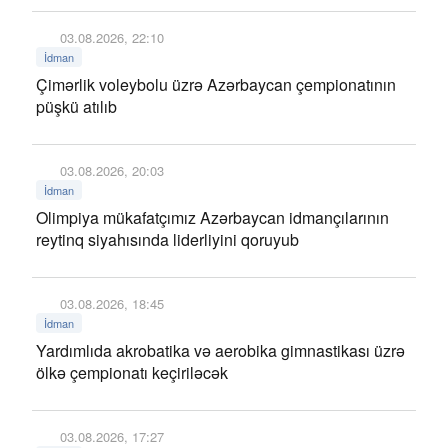
03.08.2026, 22:10
İdman
Çimərlik voleybolu üzrə Azərbaycan çempionatının
püşkü atılıb
03.08.2026, 20:03
İdman
Olimpiya mükafatçımız Azərbaycan idmançılarının
reytinq siyahısında liderliyini qoruyub
03.08.2026, 18:45
İdman
Yardımlıda akrobatika və aerobika gimnastikası üzrə
ölkə çempionatı keçiriləcək
03.08.2026, 17:27