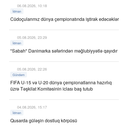
06.08.2026, 10:18
İdman
Cüdoçularımız dünya çempionatında iştirak edəcəklər
05.08.2026, 23:29
İdman
"Sabah" Danimarka səfərindən məğlubiyyətlə qayıdır
05.08.2026, 22:26
Gündəm
FIFA U-15 və U-20 dünya çempionatlarına hazırlıq
üzrə Təşkilat Komitəsinin iclası baş tutub
04.08.2026, 15:17
İdman
Qusarda güləşin dostluq körpüsü