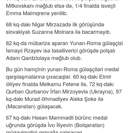
Mitkovskanı məğlub etsə də, 1/4 finalda isveçli
Emma Malmqrenə yenilib.
68 kq-dakı Nigar Mirzəzadə ilk görüşündə
slovakiyalı Suzanna Molnara ilə bacarmayıb.
82 kq-da mübarizə aparan Yunan-Roma güləşçisi
İsmayıl Rzayev isə təsəlliverici görüşdə polşalı
Adam Qardziolaya məğlub olub.
Bu gün həmçinin yunan-Roma güləşçiləri medal
qarşılaşmalarına çıxacaqlar. 60 kq-dakı Elmir
Əliyev finalda Melkamu Fetene ilə, 72 kq-dakı
Qurban Qurbanov İrfan Mirzoyevlə (Ukrayna), 97
kq-dakı Murad Əhmədiyev Aleks Şoke ilə
(Macarıstan) güləşəcək.
67 kq-dakı Həsən Məmmədli bürünc medal
uğrunda görüşdə İvo İliyevin (Bolqarıstan)
müqavimətini qırmağa çalışacaq.