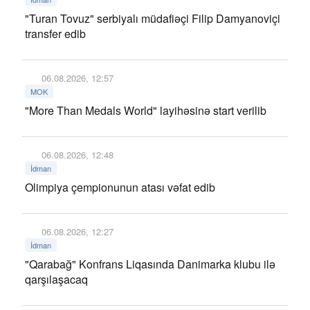
"Turan Tovuz" serbiyalı müdafiəçi Filip Damyanoviçi
transfer edib
06.08.2026, 12:57
MOK
"More Than Medals World" layihəsinə start verilib
06.08.2026, 12:48
İdman
Olimpiya çempionunun atası vəfat edib
06.08.2026, 12:27
İdman
"Qarabağ" Konfrans Liqasında Danimarka klubu ilə
qarşılaşacaq