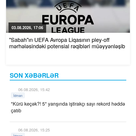
03.08.2026, 17:06
"Sabah"ın UEFA Avropa Liqasının pley-off
mərhələsindəki potensial rəqibləri müəyyənləşib
SON XƏBƏRLƏR
06.08.2026, 15:42
İdman
"Kürü keçək?! 5" yarışında iştirakçı sayı rekord həddə
çatıb
06.08.2026, 15:25
İdman