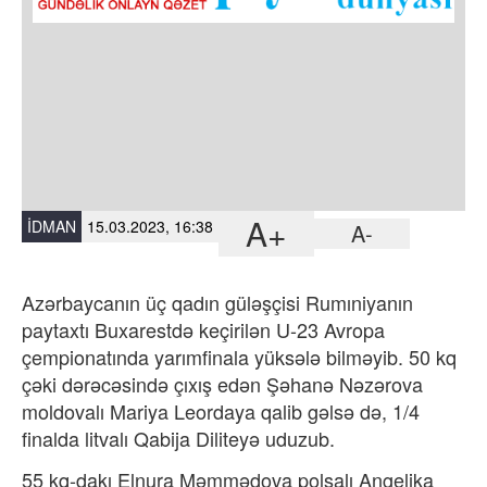
A+
İDMAN
15.03.2023, 16:38
A-
Azərbaycanın üç qadın güləşçisi Rumıniyanın
paytaxtı Buxarestdə keçirilən U-23 Avropa
çempionatında yarımfinala yüksələ bilməyib. 50 kq
çəki dərəcəsində çıxış edən Şəhanə Nəzərova
moldovalı Mariya Leordaya qalib gəlsə də, 1/4
finalda litvalı Qabija Diliteyə uduzub.
55 kq-dakı Elnura Məmmədova polşalı Angelika