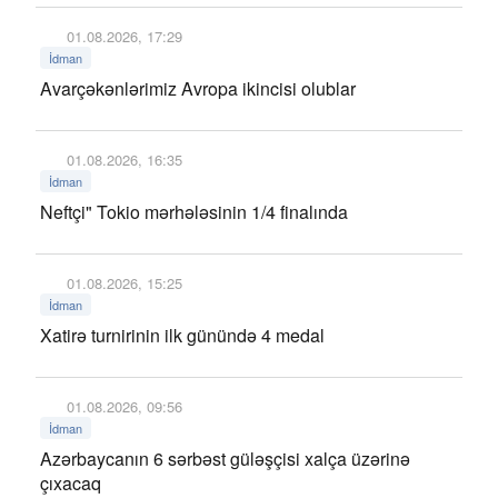
01.08.2026, 17:29
İdman
Avarçəkənlərimiz Avropa ikincisi olublar
01.08.2026, 16:35
İdman
Neftçi" Tokio mərhələsinin 1/4 finalında
01.08.2026, 15:25
İdman
Xatirə turnirinin ilk günündə 4 medal
01.08.2026, 09:56
İdman
Azərbaycanın 6 sərbəst güləşçisi xalça üzərinə
çıxacaq