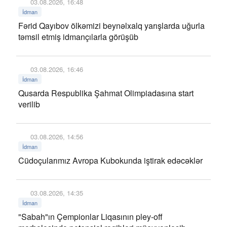
03.08.2026, 16:48
İdman
Fərid Qayıbov ölkəmizi beynəlxalq yarışlarda uğurla
təmsil etmiş idmançılarla görüşüb
03.08.2026, 16:46
İdman
Qusarda Respublika Şahmat Olimpiadasına start
verilib
03.08.2026, 14:56
İdman
Cüdoçularımız Avropa Kubokunda iştirak edəcəklər
03.08.2026, 14:35
İdman
"Sabah"ın Çempionlar Liqasının pley-off