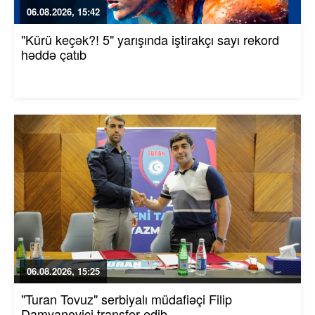
06.08.2026, 15:42
"Kürü keçək?! 5" yarışında iştirakçı sayı rekord
həddə çatıb
06.08.2026, 15:25
"Turan Tovuz" serbiyalı müdafiəçi Filip
Damyanoviçi transfer edib