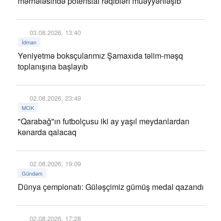
mərhələsində potensial rəqibləri müəyyənləşib
03.08.2026, 13:40
İdman
Yeniyetmə boksçularımız Şamaxıda təlim-məşq
toplanışına başlayıb
02.08.2026, 23:49
MOK
"Qarabağ"ın futbolçusu iki ay yaşıl meydanlardan
kənarda qalacaq
02.08.2026, 19:09
Gündəm
Dünya çempionatı: Güləşçimiz gümüş medal qazandı
02.08.2026, 17:28