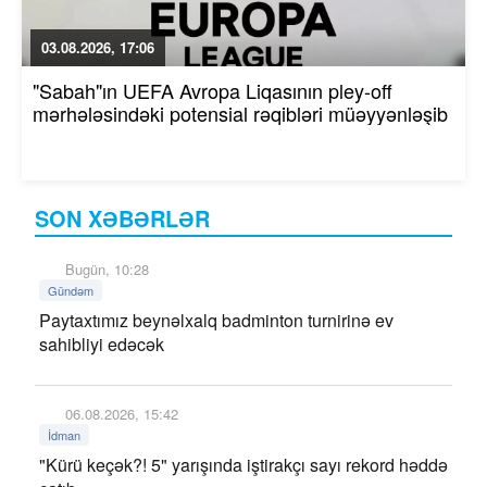
03.08.2026, 17:06
"Sabah"ın UEFA Avropa Liqasının pley-off
mərhələsindəki potensial rəqibləri müəyyənləşib
SON XƏBƏRLƏR
Bugün, 10:28
Gündəm
Paytaxtımız beynəlxalq badminton turnirinə ev
sahibliyi edəcək
06.08.2026, 15:42
İdman
"Kürü keçək?! 5" yarışında iştirakçı sayı rekord həddə