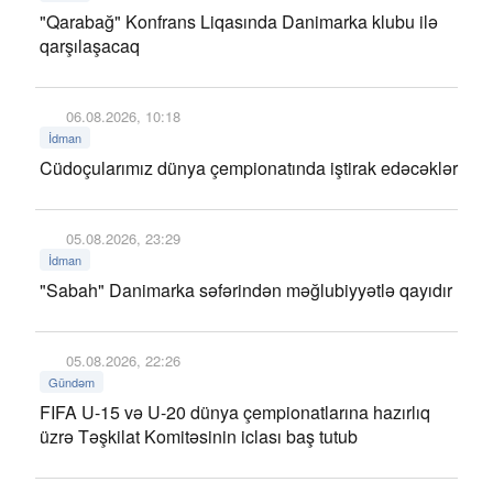
"Qarabağ" Konfrans Liqasında Danimarka klubu ilə
qarşılaşacaq
06.08.2026, 10:18
İdman
Cüdoçularımız dünya çempionatında iştirak edəcəklər
05.08.2026, 23:29
İdman
"Sabah" Danimarka səfərindən məğlubiyyətlə qayıdır
05.08.2026, 22:26
Gündəm
FIFA U-15 və U-20 dünya çempionatlarına hazırlıq
üzrə Təşkilat Komitəsinin iclası baş tutub