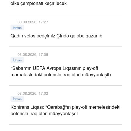
ölkə çempionatı keçiriləcək
03.08.2026, 17:27
İdman
Qadın velosipedçimiz Çində qələbə qazanıb
03.08.2026, 17:06
İdman
"Sabah"ın UEFA Avropa Liqasının pley-off
mərhələsindəki potensial rəqibləri müəyyənləşib
03.08.2026, 17:02
İdman
Konfrans Liqası: "Qarabağ"ın pley-off mərhələsindəki
potensial rəqibləri müəyyənləşdi