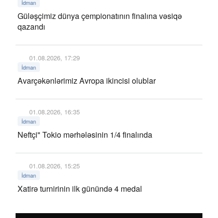
İdman
Güləşçimiz dünya çempionatının finalına vəsiqə
qazandı
01.08.2026, 17:29
İdman
Avarçəkənlərimiz Avropa ikincisi olublar
01.08.2026, 16:35
İdman
Neftçi" Tokio mərhələsinin 1/4 finalında
01.08.2026, 15:25
İdman
Xatirə turnirinin ilk günündə 4 medal