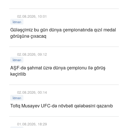
02.08.2026, 10:01
İdman
Güləşçimiz bu gün dünya çempionatında qızıl medal
görüşünə çıxacaq
02.08.2026, 09:12
İdman
AŞF-də şahmat üzrə dünya çempionu ilə görüş
keçirilib
02.08.2026, 00:14
İdman
Tofiq Musayev UFC-də növbəti qələbəsini qazanıb
01.08.2026, 18:29