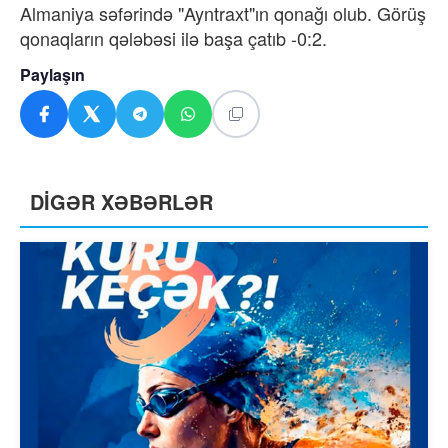
Almaniya səfərində "Ayntraxt"ın qonağı olub. Görüş
qonaqların qələbəsi ilə başa çatıb -0:2.
Paylaşın
DİGƏR XƏBƏRLƏR