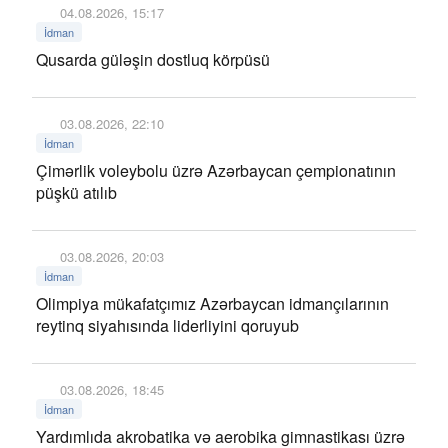
04.08.2026, 15:17
İdman
Qusarda güləşin dostluq körpüsü
03.08.2026, 22:10
İdman
Çimərlik voleybolu üzrə Azərbaycan çempionatının
püşkü atılıb
03.08.2026, 20:03
İdman
Olimpiya mükafatçımız Azərbaycan idmançılarının
reytinq siyahısında liderliyini qoruyub
03.08.2026, 18:45
İdman
Yardımlıda akrobatika və aerobika gimnastikası üzrə