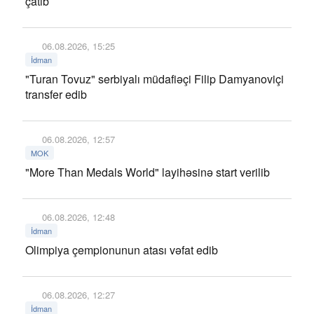
çatıb
06.08.2026, 15:25
İdman
"Turan Tovuz" serbiyalı müdafiəçi Filip Damyanoviçi
transfer edib
06.08.2026, 12:57
MOK
"More Than Medals World" layihəsinə start verilib
06.08.2026, 12:48
İdman
Olimpiya çempionunun atası vəfat edib
06.08.2026, 12:27
İdman