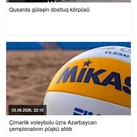
Qusarda güləşin dostluq körpüsü
03.08.2026, 22:10
Çimərlik voleybolu üzrə Azərbaycan
çempionatının püşkü atılıb