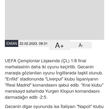
A+
İDMAN
22.02.2023, 08:31
A-
UEFA Çempionlar Liqasında (ÇL) 1/8 final
mərhələsinin daha iki oyunu keçirilib.
Gecənin
maraqla gözlənilən oyunu İngiltərədə təşkil olunub.
"Enfild” stadionunda "Liverpul" klubu İspaniyanın
"Real Madrid" komandasını qəbul edib. "Kral klubu"
mersisayd səfərində Yurgen Klopun komandasını
darmadağın edib -2:5.
Gecənin digər oyununda isə İtaliyaın "Napoli" klubu