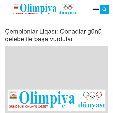
ANA SƏHIFƏ
Çempionlar Liqası: Qonaqlar günü
MOK
OLIMPIYA OYUNLARI
qələbə ilə başa vurdular ​​​​​​​
ÇAP VERSIYASI
TV
GÜNDƏM
İDMAN
OLIMPIYA HƏRƏKATI
MƏDƏNIYYƏT
MÜSAHIBƏ
FOTO
VIDEO
DIGƏR