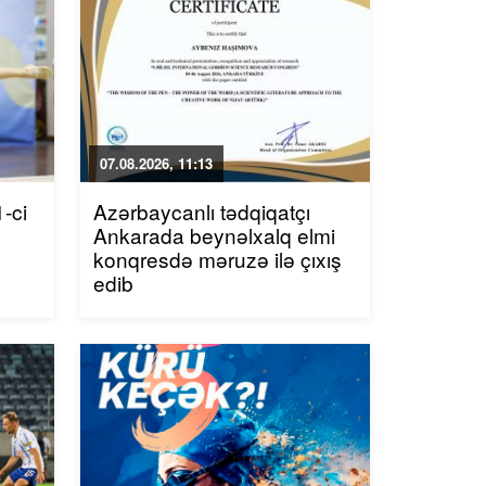
07.08.2026, 11:13
-ci
Azərbaycanlı tədqiqatçı
Ankarada beynəlxalq elmi
konqresdə məruzə ilə çıxış
edib