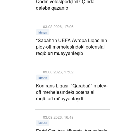
Qadın velosipedçimiz Çində
qələbə qazanıb
03.08.2026, 17:06
İdman
"Sabah"ın UEFA Avropa Liqasının
pley-off mərhələsindəki potensial
rəqibləri müəyyənləşib
03.08.2026, 17:02
İdman
Konfrans Liqası: "Qarabağ"ın pley-
off mərhələsindəki potensial
rəqibləri müəyyənləşdi
03.08.2026, 16:48
İdman
Fərid Qayıbov ölkəmizi beynəlxalq