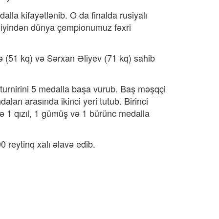
a kifayətlənib. O da finalda rusiyalı
ldiyindən dünya çempionumuz fəxri
(51 kq) və Sərxan Əliyev (71 kq) sahib
lk turnirini 5 medalla başa vurub. Baş məşqçi
ları arasında ikinci yeri tutub. Birinci
isə 1 qızıl, 1 gümüş və 1 bürünc medalla
 reytinq xalı əlavə edib.