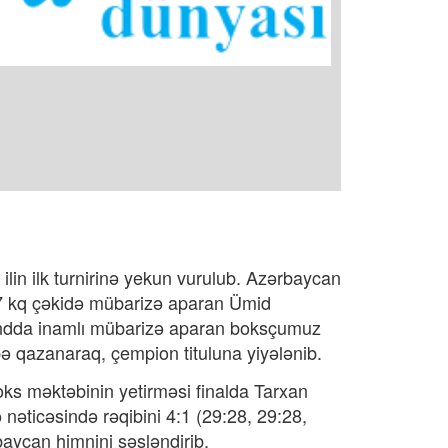
ilin ilk turnirinə yekun vurulub. Azərbaycan
 57 kq çəkidə mübarizə aparan Ümid
aundda inamlı mübarizə aparan boksçumuz
bə qazanaraq, çempion tituluna yiyələnib.
ks məktəbinin yetirməsi finalda Tarxan
nəticəsində rəqibini 4:1 (29:28, 29:28,
aycan himnini səsləndirib.