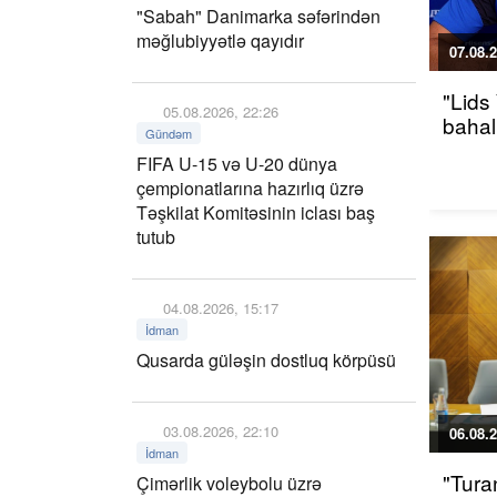
"Sabah" Danimarka səfərindən
məğlubiyyətlə qayıdır
07.08.2
"Lids
05.08.2026, 22:26
bahalı
Gündəm
FIFA U-15 və U-20 dünya
çempionatlarına hazırlıq üzrə
Təşkilat Komitəsinin iclası baş
tutub
04.08.2026, 15:17
İdman
Qusarda güləşin dostluq körpüsü
03.08.2026, 22:10
06.08.2
İdman
"Tura
Çimərlik voleybolu üzrə