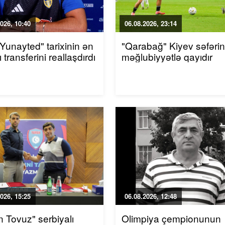
026, 10:40
06.08.2026, 23:14
 Yunayted" tarixinin ən
"Qarabağ" Kiyev səfəri
 transferini reallaşdırdı
məğlubiyyətlə qayıdır
026, 15:25
06.08.2026, 12:48
n Tovuz" serbiyalı
Olimpiya çempionunun