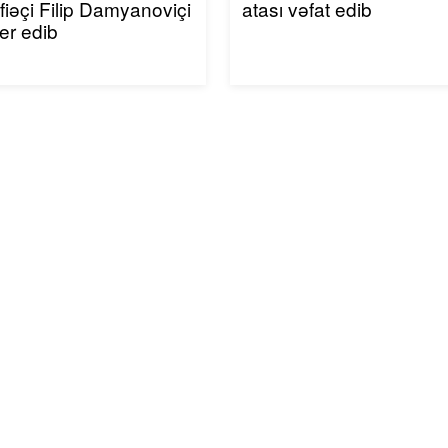
iəçi Filip Damyanoviçi
atası vəfat edib
fer edib