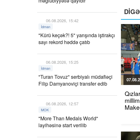
məğlubiyyətlə qayıdır
DİG
06.08.2026, 15:42
İdman
"Kürü keçək?! 5" yarışında iştirakçı
sayı rekord həddə çatıb
06.08.2026, 15:25
İdman
"Turan Tovuz" serbiyalı müdafiəçi
07.08.2
Filip Damyanoviçi transfer edib
Qızla
millim
06.08.2026, 12:57
Maked
MOK
"More Than Medals World"
layihəsinə start verilib