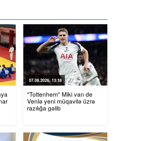
07.08.2026, 13:18
nya
"Tottenhem" Miki van de
nar
Venlə yeni müqavilə üzrə
razılığa gəlib