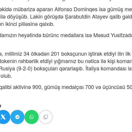
əkidə mübarizə aparan Alfonso Dominqes isə gümüş medall
ilə döyüşüb. Lakin görüşdə Şarabutdin Atayev qalib gə
 ikinci pilləsinə qalxıb.
mızın heyətində bürünc medallara isə Məsud Yusifzadə 
lə, millimiz 34 ölkədən 201 boksçunun iştirak etdiyi ilin i
okenin rəhbərlik etdiyi yığmamız bu nəticə ilə kişi komanda
 Rusiya (9-2-0) boksçuları qərarlaşıb. İtaliya komandası 
olub.
 qalibi aktivinə 900, gümüş medalçısı 700 və üçüncüsü 500
n