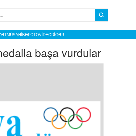
YƏT
MÜSAHIBƏ
FOTO
VIDEO
DIGƏR
5 medalla başa vurdular