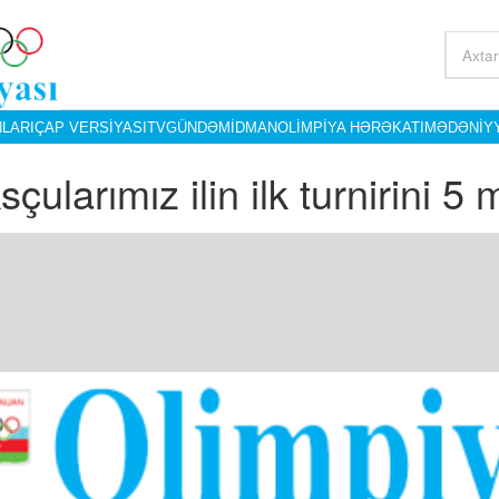
LARI
ÇAP VERSIYASI
TV
GÜNDƏM
İDMAN
OLIMPIYA HƏRƏKATI
MƏDƏNIY
çularımız ilin ilk turnirini 