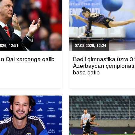
026, 12:51
07.08.2026, 12:24
an Qal xərçəngə qalib
Bədii gimnastika üzrə 31
Azərbaycan çempionatı
başa çatıb