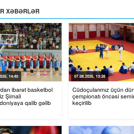
ƏR XƏBƏRLƏR
026, 14:40
07.08.2026, 13:38
rdan ibarət basketbol
Cüdoçularımız üçün dü
iz Şimali
çempionatı öncəsi semi
oniyaya qalib gəlib
keçirilib