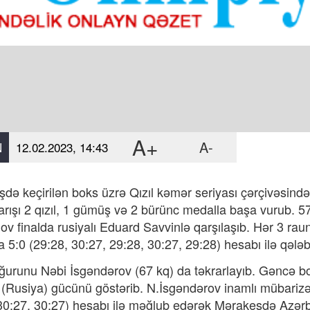
A+
A-
N
12.02.2023, 14:43
də keçirilən boks üzrə Qızıl kəmər seriyası çərçivəsində 
 yarışı 2 qızıl, 1 gümüş və 2 bürünc medalla başa vurub.
v finalda rusiyalı Eduard Savvinlə qarşılaşıb. Hər 3 r
 5:0 (29:28, 30:27, 29:28, 30:27, 29:28) hesabı ilə qələ
urunu Nəbi İsgəndərov (67 kq) da təkrarlayıb. Gəncə bo
 (Rusiya) gücünü göstərib. N.İsgəndərov inamlı mübarizə 
30:27, 30:27) hesabı ilə məğlub edərək Mərakeşdə Azərb