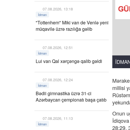
07.08.2026, 13:18
İdman
"Tottenhem" Miki van de Venlə yeni
müqavilə üzrə razılığa gəlib
07.08.2026, 12:51
İdman
Lui van Qal xərçəngə qalib gəldi
İDMA
Mərakeş
07.08.2026, 12:24
İdman
millisi
Bədii gimnastika üzrə 31-ci
Rüstəmo
Azərbaycan çempionatı başa çatıb
yekunda
Onun uğ
07.08.2026, 11:13
İdiqova
İdman
28:29, 