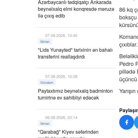
Azərbaycanlı tədqiqatçı Ankarada
beynəlxalq elmi konqresdə məruzə
86 kq ç
ilə çıxış edib
boksçu 
kürsünün
07.08.2026, 10:40
Komanda
İdman
çıxıblar.
"Lids Yunayted" tarixinin ən bahalı
Beləlik
transferini reallaşdırdı
Pedro R
pillədə
07.08.2026, 10:28
üçüncü 
Gündəm
Yarışın
Paytaxtımız beynəlxalq badminton
turnirinə ev sahibliyi edəcək
Paylaşı
06.08.2026, 23:14
İdman
"Qarabağ" Kiyev səfərindən