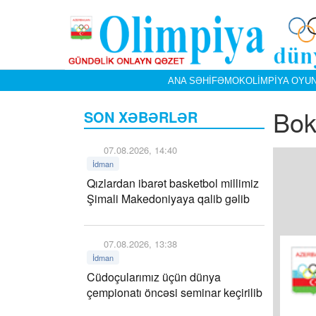
ANA SƏHIFƏ
MOK
OLIMPIYA OYUN
Boks
SON XƏBƏRLƏR
07.08.2026, 14:40
İdman
Qızlardan ibarət basketbol millimiz
Şimali Makedoniyaya qalib gəlib
07.08.2026, 13:38
İdman
Cüdoçularımız üçün dünya
çempionatı öncəsi seminar keçirilib