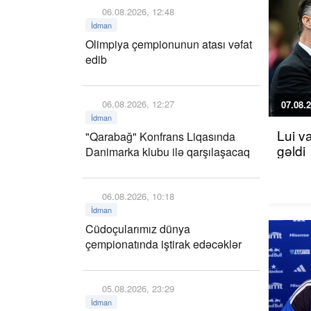
06.08.2026, 12:48
İdman
Olimpiya çempionunun atası vəfat
edib
06.08.2026, 12:27
07.08.2
İdman
Lui v
"Qarabağ" Konfrans Liqasında
gəldi
Danimarka klubu ilə qarşılaşacaq
06.08.2026, 10:18
İdman
Cüdoçularımız dünya
çempionatında iştirak edəcəklər
05.08.2026, 23:29
İdman