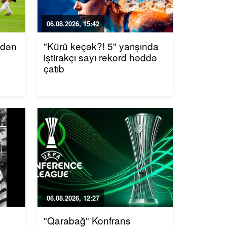
06.08.2026, 15:42
ndən
"Kürü keçək?! 5" yarışında
iştirakçı sayı rekord həddə
çatıb
06.08.2026, 12:27
"Qarabağ" Konfrans