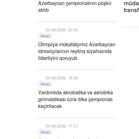
müdaf
Azərbaycan çempionatının püşkü
trans
atılıb
03.08.2026, 20:03
İdman
Olimpiya mükafatçımız Azərbaycan
idmançılarının reytinq siyahısında
liderliyini qoruyub
03.08.2026, 18:45
İdman
Yardımlıda akrobatika və aerobika
gimnastikası üzrə ölkə çempionatı
keçiriləcək
03.08.2026, 17:27
İdman