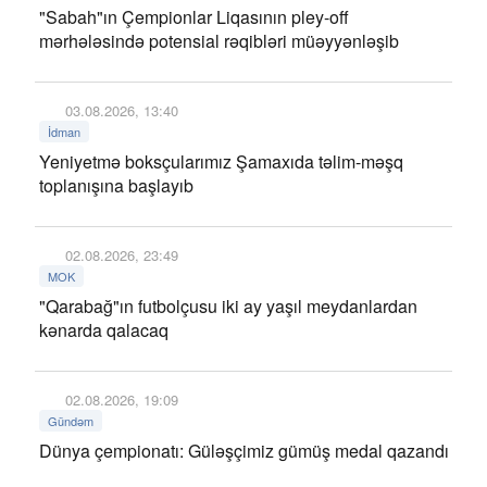
"Sabah"ın Çempionlar Liqasının pley-off
mərhələsində potensial rəqibləri müəyyənləşib
03.08.2026, 13:40
İdman
Yeniyetmə boksçularımız Şamaxıda təlim-məşq
toplanışına başlayıb
02.08.2026, 23:49
MOK
"Qarabağ"ın futbolçusu iki ay yaşıl meydanlardan
kənarda qalacaq
02.08.2026, 19:09
Gündəm
Dünya çempionatı: Güləşçimiz gümüş medal qazandı