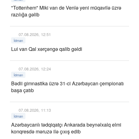
"Tottenhem" Miki van de Venlə yeni müqavilə üzrə
razılığa gəlib
07.08.2026, 12:51
İdman
Lui van Qal xərçəngə qalib gəldi
07.08.2026, 12:24
İdman
Bədii gimnastika üzrə 31-ci Azərbaycan çempionatı
başa çatıb
07.08.2026, 11:13
İdman
Azərbaycanlı tədqiqatçı Ankarada beynəlxalq elmi
konqresdə məruzə ilə çıxış edib