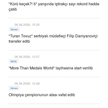
"Kürü keçək?! 5" yarışında iştirakçı sayı rekord həddə
çatıb
06.08.2026, 15:25
İdman
"Turan Tovuz" serbiyalı müdafiəçi Filip Damyanoviçi
transfer edib
06.08.2026, 12:57
MOK
"More Than Medals World" layihəsinə start verilib
06.08.2026, 12:48
İdman
Olimpiya çempionunun atası vəfat edib