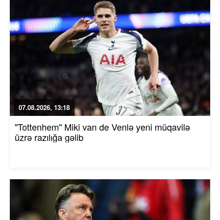
07.08.2026, 13:18
"Tottenhem" Miki van de Venlə yeni müqavilə
üzrə razılığa gəlib