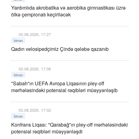
Yardımlıda akrobatika və aerobika gimnastikası üzrə
ölkə çempionatı keçiriləcək
03.08.2026, 17:27
İdman
Qadın velosipedçimiz Çində qələbə qazanıb
03.08.2026, 17:06
İdman
"Sabah"ın UEFA Avropa Liqasının pley-off
mərhələsindəki potensial rəqibləri müəyyənləşib
03.08.2026, 17:02
İdman
Konfrans Liqası: "Qarabağ"ın pley-off mərhələsindəki
potensial rəqibləri müəyyənləşdi