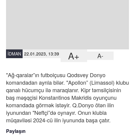
A+
İDMAN
22.01.2023, 13:39
A-
"Ağ-qaralar”ın futbolçusu Qodsvey Donyo
komandadan ayrıla bilər. "Apollon” (Limassol) klubu
qanalı hücumçu ilə maraqlanır. Kipr təmsilçisinin
baş məşqçisi Konstantinos Makridis oyunçunu
komandada görmək istəyir. Q.Donyo ötən ilin
iyunundan "Neftçi”də oynayır. Onun klubla
müqaviləsi 2024-cü ilin iyununda başa çatır.
Paylaşın