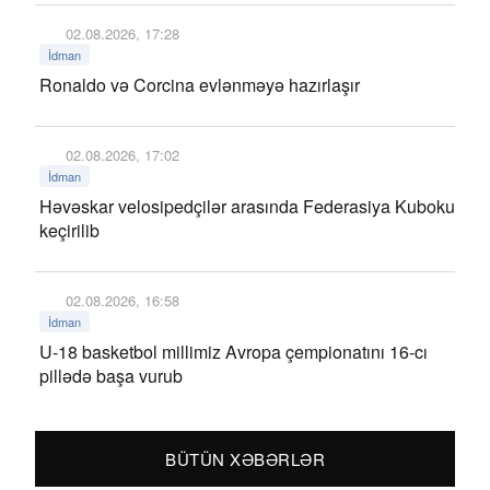
02.08.2026, 17:28
İdman
Ronaldo və Corcina evlənməyə hazırlaşır
02.08.2026, 17:02
İdman
Həvəskar velosipedçilər arasında Federasiya Kuboku
keçirilib
02.08.2026, 16:58
İdman
U-18 basketbol millimiz Avropa çempionatını 16-cı
pillədə başa vurub
BÜTÜN XƏBƏRLƏR