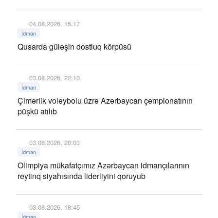
04.08.2026, 15:17
İdman
Qusarda güləşin dostluq körpüsü
03.08.2026, 22:10
İdman
Çimərlik voleybolu üzrə Azərbaycan çempionatının
püşkü atılıb
03.08.2026, 20:03
İdman
Olimpiya mükafatçımız Azərbaycan idmançılarının
reytinq siyahısında liderliyini qoruyub
03.08.2026, 18:45
İdman