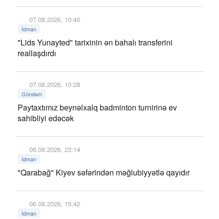
07.08.2026, 10:40
İdman
"Lids Yunayted" tarixinin ən bahalı transferini
reallaşdırdı
07.08.2026, 10:28
Gündəm
Paytaxtımız beynəlxalq badminton turnirinə ev
sahibliyi edəcək
06.08.2026, 23:14
İdman
"Qarabağ" Kiyev səfərindən məğlubiyyətlə qayıdır
06.08.2026, 15:42
İdman