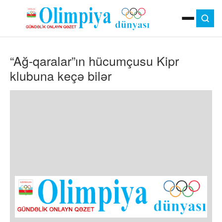
ANA SƏHIFƏ
“Ağ-qaralar”ın hücumçusu Kipr
MOK
OLIMPIYA OYUNLARI
klubuna keçə bilər
ÇAP VERSIYASI
TV
GÜNDƏM
İDMAN
OLIMPIYA HƏRƏKATI
MƏDƏNIYYƏT
MÜSAHIBƏ
FOTO
VIDEO
DIGƏR