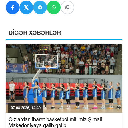
DİGƏR XƏBƏRLƏR
07.08.2026, 14:40
Qızlardan ibarət basketbol millimiz Şimali
Makedoniyaya qalib gəlib