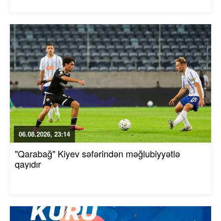
06.08.2026, 23:14
"Qarabağ" Kiyev səfərindən məğlubiyyətlə
qayıdır