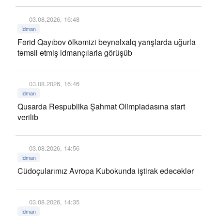
03.08.2026, 16:48
İdman
Fərid Qayıbov ölkəmizi beynəlxalq yarışlarda uğurla
təmsil etmiş idmançılarla görüşüb
03.08.2026, 16:46
İdman
Qusarda Respublika Şahmat Olimpiadasına start
verilib
03.08.2026, 14:56
İdman
Cüdoçularımız Avropa Kubokunda iştirak edəcəklər
03.08.2026, 14:35
İdman