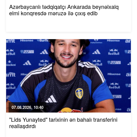
Azərbaycanlı tədqiqatçı Ankarada beynəlxalq
elmi konqresdə məruzə ilə çıxış edib
07.08.2026, 10:40
"Lids Yunayted" tarixinin ən bahalı transferini
reallaşdırdı