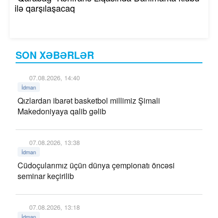
ilə qarşılaşacaq
SON XƏBƏRLƏR
07.08.2026, 14:40
İdman
Qızlardan ibarət basketbol millimiz Şimali
Makedoniyaya qalib gəlib
07.08.2026, 13:38
İdman
Cüdoçularımız üçün dünya çempionatı öncəsi
seminar keçirilib
07.08.2026, 13:18
İdman