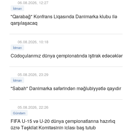
06.08.2026, 12:27
İdman
"Qarabağ" Konfrans Liqasında Danimarka klubu ilə
qarşılaşacaq
06.08.2026, 10:18
İdman
Cüdoçularımız dünya çempionatında iştirak edəcəklər
05.08.2026, 23:29
İdman
"Sabah" Danimarka səfərindən məğlubiyyətlə qayıdır
05.08.2026, 22:26
Gündəm
FIFA U-15 və U-20 dünya çempionatlarına hazırlıq
üzrə Təşkilat Komitəsinin iclası baş tutub