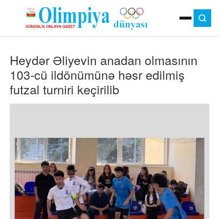
ANA SƏHIFƏ
Heydər Əliyevin anadan olmasının
MOK
OLIMPIYA OYUNLARI
103-cü ildönümünə həsr edilmiş
ÇAP VERSIYASI
futzal turniri keçirilib
TV
GÜNDƏM
İDMAN
OLIMPIYA HƏRƏKATI
MƏDƏNIYYƏT
MÜSAHIBƏ
FOTO
VIDEO
DIGƏR