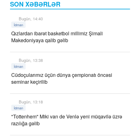
SON XƏBƏRLƏR
Bugün, 14:40
İdman
Qızlardan ibarət basketbol millimiz Şimali
Makedoniyaya qalib gəlib
Bugün, 13:38
İdman
Cüdoçularımız üçün dünya çempionatı öncəsi
seminar keçirilib
Bugün, 13:18
İdman
"Tottenhem" Miki van de Venlə yeni müqavilə üzrə
razılığa gəlib