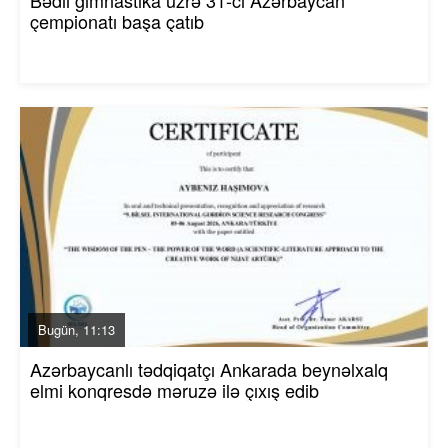
Bədii gimnastika üzrə 31-ci Azərbaycan
çempionatı başa çatıb
Bugün, 11:13
Azərbaycanlı tədqiqatçı Ankarada beynəlxalq
elmi konqresdə məruzə ilə çıxış edib