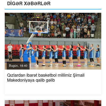
DİGƏR XƏBƏRLƏR
Bugün, 14:40
Qızlardan ibarət basketbol millimiz Şimali
Makedoniyaya qalib gəlib