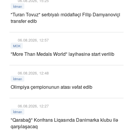
06.08.2026, 15:25
İdman
"Turan Tovuz" serbiyalı müdafiəçi Filip Damyanoviçi
transfer edib
06.08.2026, 12:57
MOK
"More Than Medals World" layihəsinə start verilib
06.08.2026, 12:48
İdman
Olimpiya çempionunun atası vəfat edib
06.08.2026, 12:27
İdman
"Qarabağ" Konfrans Liqasında Danimarka klubu ilə
qarşılaşacaq