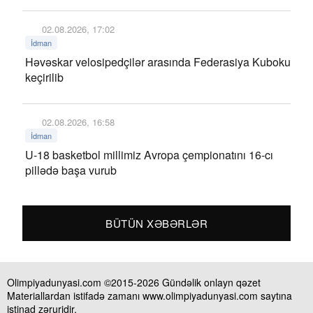
02.08.2026, 17:02
İdman
Həvəskar velosipedçilər arasında Federasiya Kuboku
keçirilib
02.08.2026, 16:58
İdman
U-18 basketbol millimiz Avropa çempionatını 16-cı
pillədə başa vurub
BÜTÜN XƏBƏRLƏR
Olimpiyadunyasi.com ©2015-2026 Gündəlik onlayn qəzet
Materiallardan istifadə zamanı www.olimpiyadunyasi.com saytına
istinad zəruridir.