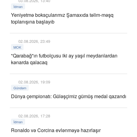
03.08.2026, 13:40
İdman
Yeniyetmə boksçularımız Şamaxıda təlim-məşq
toplanışına başlayıb
02.08.2026, 23:49
MOK
"Qarabağ"ın futbolçusu iki ay yaşıl meydanlardan
kənarda qalacaq
02.08.2026, 19:09
Gündəm
Dünya çempionatı: Güləşçimiz gümüş medal qazandı
02.08.2026, 17:28
İdman
Ronaldo və Corcina evlənməyə hazırlaşır