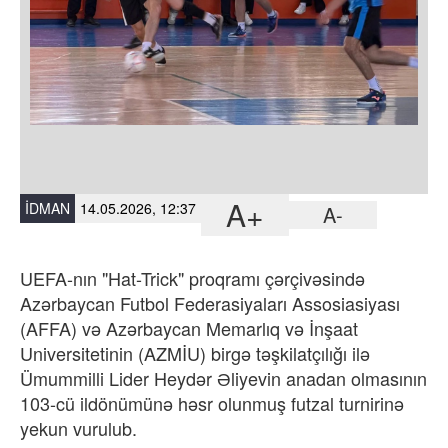
A+
İDMAN
14.05.2026, 12:37
A-
UEFA-nın "Hat-Trick" proqramı çərçivəsində
Azərbaycan Futbol Federasiyaları Assosiasiyası
(AFFA) və Azərbaycan Memarlıq və İnşaat
Universitetinin (AZMİU) birgə təşkilatçılığı ilə
Ümummilli Lider Heydər Əliyevin anadan olmasının
103-cü ildönümünə həsr olunmuş futzal turnirinə
yekun vurulub.