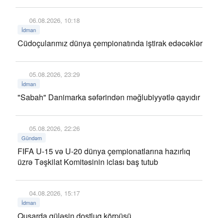
06.08.2026, 10:18
İdman
Cüdoçularımız dünya çempionatında iştirak edəcəklər
05.08.2026, 23:29
İdman
"Sabah" Danimarka səfərindən məğlubiyyətlə qayıdır
05.08.2026, 22:26
Gündəm
FIFA U-15 və U-20 dünya çempionatlarına hazırlıq
üzrə Təşkilat Komitəsinin iclası baş tutub
04.08.2026, 15:17
İdman
Qusarda güləşin dostluq körpüsü