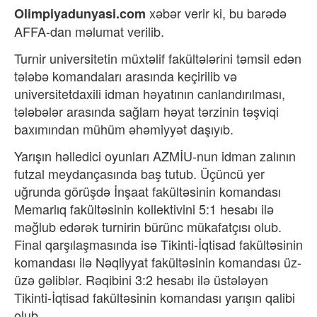
xəbər verir ki,
bu barədə
Olimpiyadunyasi.com
AFFA-dan məlumat verilib.
Turnir universitetin müxtəlif fakültələrini təmsil edən
tələbə komandaları arasında keçirilib və
universitetdaxili idman həyatının canlandırılması,
tələbələr arasında sağlam həyat tərzinin təşviqi
baxımından mühüm əhəmiyyət daşıyıb.
Yarışın həlledici oyunları AZMİU-nun idman zalının
futzal meydançasında baş tutub. Üçüncü yer
uğrunda görüşdə İnşaat fakültəsinin komandası
Memarlıq fakültəsinin kollektivini 5:1 hesabı ilə
məğlub edərək turnirin bürünc mükafatçısı olub.
Final qarşılaşmasında isə Tikinti-İqtisad fakültəsinin
komandası ilə Nəqliyyat fakültəsinin komandası üz-
üzə gəliblər. Rəqibini 3:2 hesabı ilə üstələyən
Tikinti-İqtisad fakültəsinin komandası yarışın qalibi
olub.