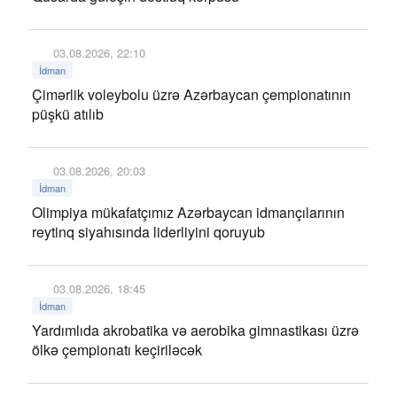
03.08.2026, 22:10
İdman
Çimərlik voleybolu üzrə Azərbaycan çempionatının
püşkü atılıb
03.08.2026, 20:03
İdman
Olimpiya mükafatçımız Azərbaycan idmançılarının
reytinq siyahısında liderliyini qoruyub
03.08.2026, 18:45
İdman
Yardımlıda akrobatika və aerobika gimnastikası üzrə
ölkə çempionatı keçiriləcək