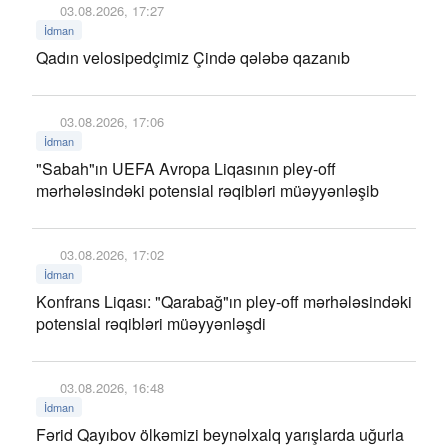
03.08.2026, 17:27
İdman
Qadın velosipedçimiz Çində qələbə qazanıb
03.08.2026, 17:06
İdman
"Sabah"ın UEFA Avropa Liqasının pley-off
mərhələsindəki potensial rəqibləri müəyyənləşib
03.08.2026, 17:02
İdman
Konfrans Liqası: "Qarabağ"ın pley-off mərhələsindəki
potensial rəqibləri müəyyənləşdi
03.08.2026, 16:48
İdman
Fərid Qayıbov ölkəmizi beynəlxalq yarışlarda uğurla