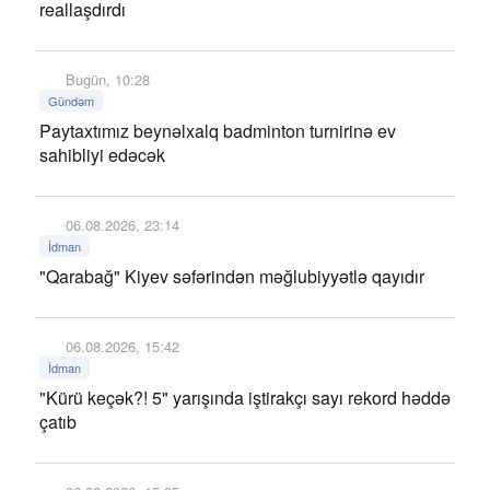
reallaşdırdı
Bugün, 10:28
Gündəm
Paytaxtımız beynəlxalq badminton turnirinə ev
sahibliyi edəcək
06.08.2026, 23:14
İdman
"Qarabağ" Kiyev səfərindən məğlubiyyətlə qayıdır
06.08.2026, 15:42
İdman
"Kürü keçək?! 5" yarışında iştirakçı sayı rekord həddə
çatıb