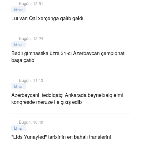
Bugün, 12:51
İdman
Lui van Qal xərçəngə qalib gəldi
Bugün, 12:24
İdman
Bədii gimnastika üzrə 31-ci Azərbaycan çempionatı
başa çatıb
Bugün, 11:13
İdman
Azərbaycanlı tədqiqatçı Ankarada beynəlxalq elmi
konqresdə məruzə ilə çıxış edib
Bugün, 10:40
İdman
"Lids Yunayted" tarixinin ən bahalı transferini