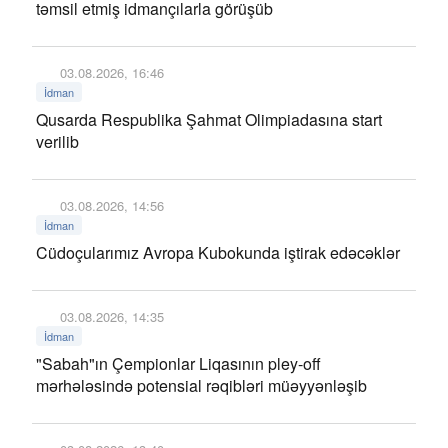
təmsil etmiş idmançılarla görüşüb
03.08.2026, 16:46
İdman
Qusarda Respublika Şahmat Olimpiadasına start
verilib
03.08.2026, 14:56
İdman
Cüdoçularımız Avropa Kubokunda iştirak edəcəklər
03.08.2026, 14:35
İdman
"Sabah"ın Çempionlar Liqasının pley-off
mərhələsində potensial rəqibləri müəyyənləşib