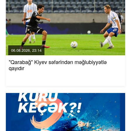
06.08.2026, 23:14
"Qarabağ" Kiyev səfərindən məğlubiyyətlə
qayıdır