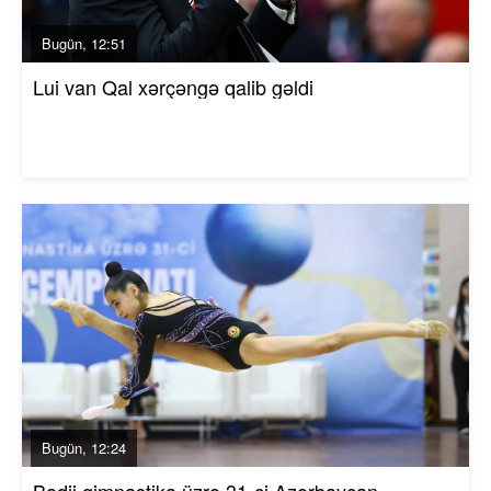
Bugün, 12:51
Lui van Qal xərçəngə qalib gəldi
Bugün, 12:24