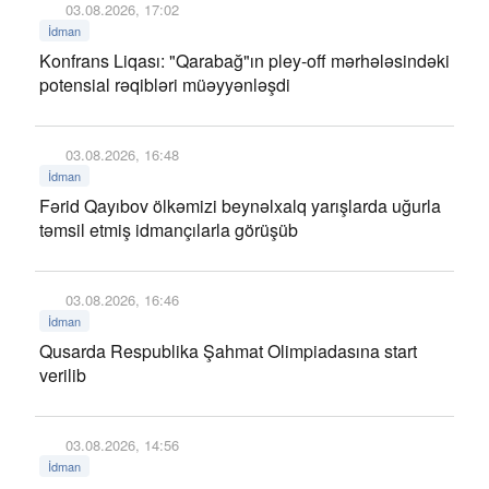
03.08.2026, 17:02
İdman
Konfrans Liqası: "Qarabağ"ın pley-off mərhələsindəki
potensial rəqibləri müəyyənləşdi
03.08.2026, 16:48
İdman
Fərid Qayıbov ölkəmizi beynəlxalq yarışlarda uğurla
təmsil etmiş idmançılarla görüşüb
03.08.2026, 16:46
İdman
Qusarda Respublika Şahmat Olimpiadasına start
verilib
03.08.2026, 14:56
İdman