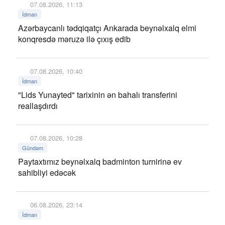
07.08.2026, 11:13
İdman
Azərbaycanlı tədqiqatçı Ankarada beynəlxalq elmi
konqresdə məruzə ilə çıxış edib
07.08.2026, 10:40
İdman
"Lids Yunayted" tarixinin ən bahalı transferini
reallaşdırdı
07.08.2026, 10:28
Gündəm
Paytaxtımız beynəlxalq badminton turnirinə ev
sahibliyi edəcək
06.08.2026, 23:14
İdman