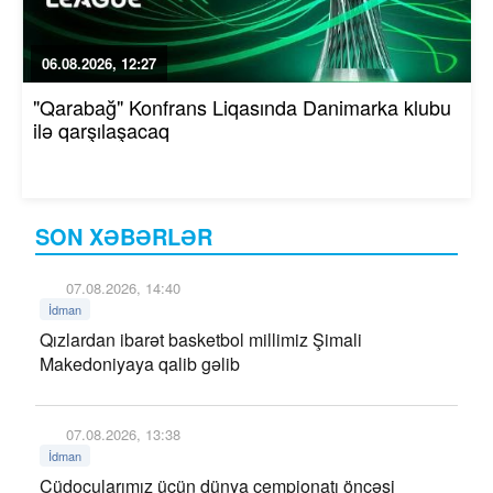
06.08.2026, 12:27
"Qarabağ" Konfrans Liqasında Danimarka klubu
ilə qarşılaşacaq
SON XƏBƏRLƏR
07.08.2026, 14:40
İdman
Qızlardan ibarət basketbol millimiz Şimali
Makedoniyaya qalib gəlib
07.08.2026, 13:38
İdman
Cüdoçularımız üçün dünya çempionatı öncəsi