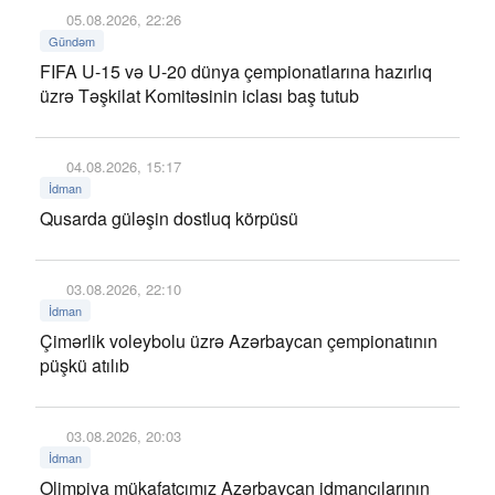
05.08.2026, 22:26
Gündəm
FIFA U-15 və U-20 dünya çempionatlarına hazırlıq
üzrə Təşkilat Komitəsinin iclası baş tutub
04.08.2026, 15:17
İdman
Qusarda güləşin dostluq körpüsü
03.08.2026, 22:10
İdman
Çimərlik voleybolu üzrə Azərbaycan çempionatının
püşkü atılıb
03.08.2026, 20:03
İdman
Olimpiya mükafatçımız Azərbaycan idmançılarının