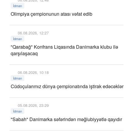
İdman
Olimpiya çempionunun atası vəfat edib
06.08.2026, 12:27
İdman
"Qarabağ" Konfrans Liqasında Danimarka klubu ilə
qarşılaşacaq
06.08.2026, 10:18
İdman
Cüdoçularımız dünya çempionatında iştirak edəcəklər
05.08.2026, 23:29
İdman
"Sabah" Danimarka səfərindən məğlubiyyətlə qayıdır