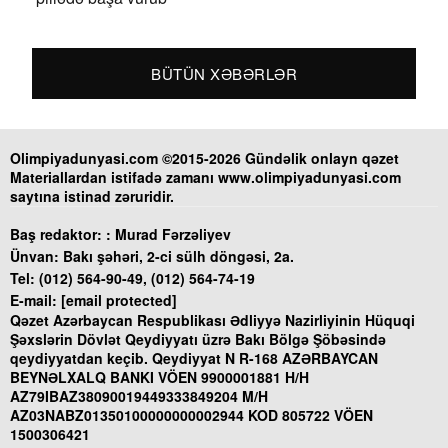
BÜTÜN XƏBƏRLƏR
Olimpiyadunyasi.com ©2015-2026 Gündəlik onlayn qəzet
Materiallardan istifadə zamanı www.olimpiyadunyasi.com
saytına istinad zəruridir.
Baş redaktor: :
Murad Fərzəliyev
Ünvan:
Bakı şəhəri, 2-ci sülh döngəsi, 2a.
Tel:
(012) 564-90-49, (012) 564-74-19
E-mail:
[email protected]
Qəzet Azərbaycan Respublikası Ədliyyə Nazirliyinin Hüquqi
Şəxslərin Dövlət Qeydiyyatı üzrə Bakı Bölgə Şöbəsində
qeydiyyatdan keçib. Qeydiyyat N R-168 AZƏRBAYCAN
BEYNƏLXALQ BANKI VÖEN 9900001881 H/H
AZ79IBAZ38090019449333849204 M/H
AZ03NABZ01350100000000002944 KOD 805722 VÖEN
1500306421