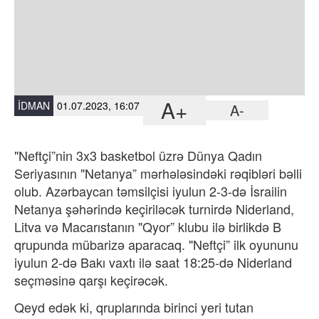
A+
İDMAN
01.07.2023, 16:07
A-
"Neftçi”nin 3x3 basketbol üzrə Dünya Qadın
Seriyasının "Netanya” mərhələsindəki rəqibləri bəlli
olub. Azərbaycan təmsilçisi iyulun 2-3-də İsrailin
Netanya şəhərində keçiriləcək turnirdə Niderland,
Litva və Macarıstanın "Qyor” klubu ilə birlikdə B
qrupunda mübarizə aparacaq. "Neftçi” ilk oyununu
iyulun 2-də Bakı vaxtı ilə saat 18:25-də Niderland
seçməsinə qarşı keçirəcək.
Qeyd edək ki, qruplarında birinci yeri tutan