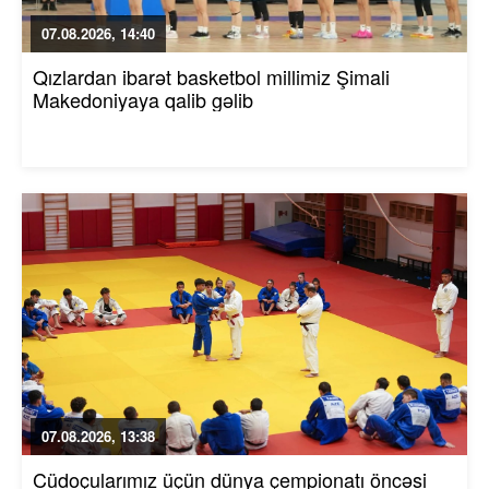
07.08.2026, 14:40
Qızlardan ibarət basketbol millimiz Şimali
Makedoniyaya qalib gəlib
07.08.2026, 13:38
Cüdoçularımız üçün dünya çempionatı öncəsi