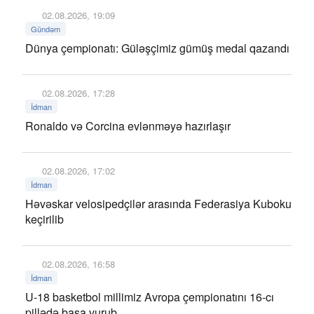
02.08.2026, 19:09
Gündəm
Dünya çempionatı: Güləşçimiz gümüş medal qazandı
02.08.2026, 17:28
İdman
Ronaldo və Corcina evlənməyə hazırlaşır
02.08.2026, 17:02
İdman
Həvəskar velosipedçilər arasında Federasiya Kuboku
keçirilib
02.08.2026, 16:58
İdman
U-18 basketbol millimiz Avropa çempionatını 16-cı
pillədə başa vurub