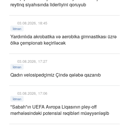
reytinq siyahısında liderliyini qoruyub
03.08.2026, 18:45
İdman
Yardımlıda akrobatika və aerobika gimnastikası üzrə
ölkə çempionatı keçiriləcək
03.08.2026, 17:27
İdman
Qadın velosipedçimiz Çində qələbə qazanıb
03.08.2026, 17:06
İdman
"Sabah"ın UEFA Avropa Liqasının pley-off
mərhələsindəki potensial rəqibləri müəyyənləşib