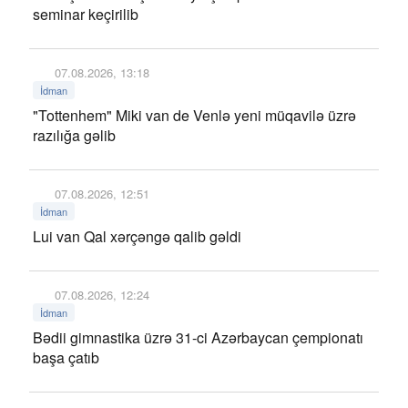
seminar keçirilib
07.08.2026, 13:18
İdman
"Tottenhem" Miki van de Venlə yeni müqavilə üzrə
razılığa gəlib
07.08.2026, 12:51
İdman
Lui van Qal xərçəngə qalib gəldi
07.08.2026, 12:24
İdman
Bədii gimnastika üzrə 31-ci Azərbaycan çempionatı
başa çatıb