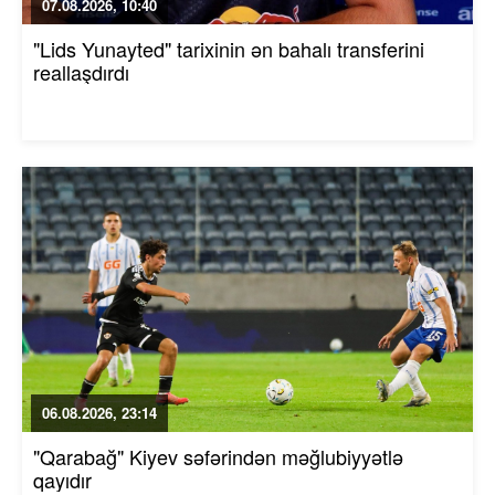
07.08.2026, 10:40
"Lids Yunayted" tarixinin ən bahalı transferini
reallaşdırdı
06.08.2026, 23:14
"Qarabağ" Kiyev səfərindən məğlubiyyətlə
qayıdır