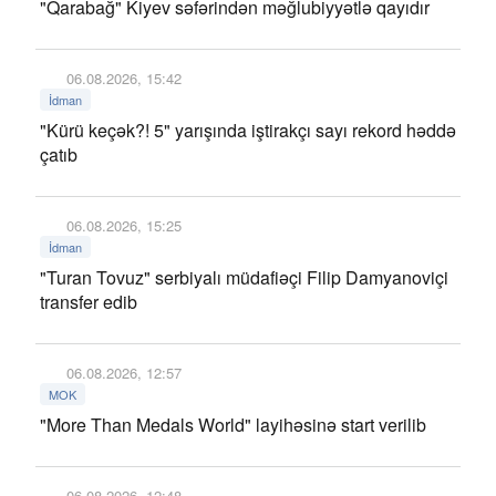
"Qarabağ" Kiyev səfərindən məğlubiyyətlə qayıdır
06.08.2026, 15:42
İdman
"Kürü keçək?! 5" yarışında iştirakçı sayı rekord həddə
çatıb
06.08.2026, 15:25
İdman
"Turan Tovuz" serbiyalı müdafiəçi Filip Damyanoviçi
transfer edib
06.08.2026, 12:57
MOK
"More Than Medals World" layihəsinə start verilib
06.08.2026, 12:48